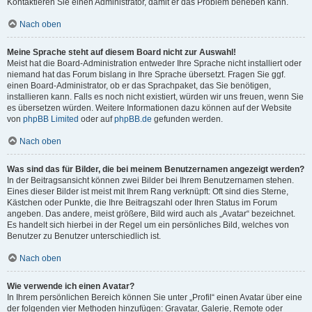
Kontaktieren Sie einen Administrator, damit er das Problem beheben kann.
Nach oben
Meine Sprache steht auf diesem Board nicht zur Auswahl!
Meist hat die Board-Administration entweder Ihre Sprache nicht installiert oder
niemand hat das Forum bislang in Ihre Sprache übersetzt. Fragen Sie ggf.
einen Board-Administrator, ob er das Sprachpaket, das Sie benötigen,
installieren kann. Falls es noch nicht existiert, würden wir uns freuen, wenn Sie
es übersetzen würden. Weitere Informationen dazu können auf der Website
von
phpBB Limited
oder auf
phpBB.de
gefunden werden.
Nach oben
Was sind das für Bilder, die bei meinem Benutzernamen angezeigt werden?
In der Beitragsansicht können zwei Bilder bei Ihrem Benutzernamen stehen.
Eines dieser Bilder ist meist mit Ihrem Rang verknüpft: Oft sind dies Sterne,
Kästchen oder Punkte, die Ihre Beitragszahl oder Ihren Status im Forum
angeben. Das andere, meist größere, Bild wird auch als „Avatar“ bezeichnet.
Es handelt sich hierbei in der Regel um ein persönliches Bild, welches von
Benutzer zu Benutzer unterschiedlich ist.
Nach oben
Wie verwende ich einen Avatar?
In Ihrem persönlichen Bereich können Sie unter „Profil“ einen Avatar über eine
der folgenden vier Methoden hinzufügen: Gravatar, Galerie, Remote oder