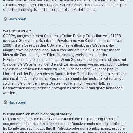
Avatarbilder, Private Nachrichten, E-Mail-Versand an andere Mitglieder, Beitritt
zu Benutzergruppen und so weiter. Wir empfehlen Ihnen eine Anmeldung, da
sie schnell erledigt ist und Ihnen zahlreiche Vorteile bietet.
Nach oben
Was ist COPPA?
COPPA, ausgeschrieben Children’s Online Privacy Protection Act of 1998
(deutsch: Gesetz zum Schutz der Privatsphäre von Kindern im Internet von
1998) ist ein Gesetz in den USA, welches festlegt, dass Websites, die
möglicherweise persönliche Daten von Kindern unter 13 Jahren erheben,
hierzu die Zustimmung der Eltern beziehungsweise des oder der
Erziehungsberechtigten benötigen. Wenn Sie sich unsicher sind, ob dies auf
Sie oder die Website, auf der Sie sich zu registrieren versuchen, zutrifft, ziehen
Sie einen rechtlichen Beistand zu Rate. Bitte beachten Sie, dass phpBB
Limited und der Besitzer dieses Boards keine Rechtsberatung anbieten kann
und nicht die Anlaufstelle für Rechtsangelegenheiten jeglicher Art ist; außer
solchen, die unter der Frage „An wen soll ich mich wenden, falls es
Beschwerden oder juristische Anfragen zu diesem Forum gibt?“ behandelt
werden.
Nach oben
Warum kann ich mich nicht registrieren?
Es kann sein, dass die Board-Administration die Registrierung komplett
ausgeschaltet hat, damit sich keine neuen Benutzer mehr anmelden können.
Es könnte auch sein, dass Ihre IP-Adresse oder der Benutzername, mit dem