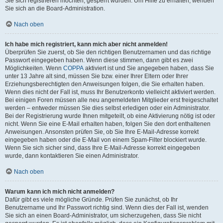
Sie sich registrieren möchten, gesperrt wurden. Um Hilfe zu erhalten, wenden
Sie sich an die Board-Administration.
Nach oben
Ich habe mich registriert, kann mich aber nicht anmelden!
Überprüfen Sie zuerst, ob Sie den richtigen Benutzernamen und das richtige
Passwort eingegeben haben. Wenn diese stimmen, dann gibt es zwei
Möglichkeiten. Wenn
COPPA
aktiviert ist und Sie angegeben haben, dass Sie
unter 13 Jahre alt sind, müssen Sie bzw. einer Ihrer Eltern oder Ihrer
Erziehungsberechtigten den Anweisungen folgen, die Sie erhalten haben.
Wenn dies nicht der Fall ist, muss Ihr Benutzerkonto vielleicht aktiviert werden.
Bei einigen Foren müssen alle neu angemeldeten Mitglieder erst freigeschaltet
werden – entweder müssen Sie dies selbst erledigen oder ein Administrator.
Bei der Registrierung wurde Ihnen mitgeteilt, ob eine Aktivierung nötig ist oder
nicht. Wenn Sie eine E-Mail erhalten haben, folgen Sie den dort enthaltenen
Anweisungen. Ansonsten prüfen Sie, ob Sie Ihre E-Mail-Adresse korrekt
eingegeben haben oder die E-Mail von einem Spam-Filter blockiert wurde.
Wenn Sie sich sicher sind, dass Ihre E-Mail-Adresse korrekt eingegeben
wurde, dann kontaktieren Sie einen Administrator.
Nach oben
Warum kann ich mich nicht anmelden?
Dafür gibt es viele mögliche Gründe. Prüfen Sie zunächst, ob Ihr
Benutzername und Ihr Passwort richtig sind. Wenn dies der Fall ist, wenden
Sie sich an einen Board-Administrator, um sicherzugehen, dass Sie nicht