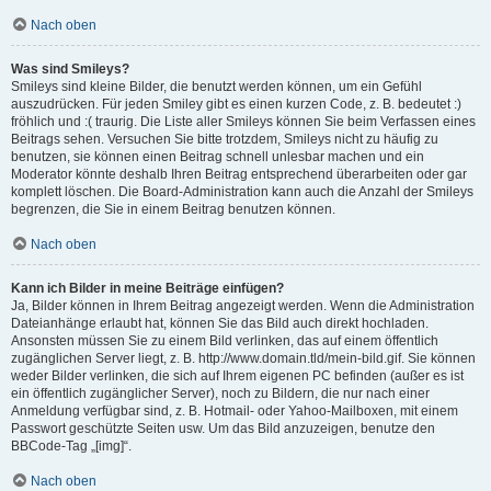
Nach oben
Was sind Smileys?
Smileys sind kleine Bilder, die benutzt werden können, um ein Gefühl
auszudrücken. Für jeden Smiley gibt es einen kurzen Code, z. B. bedeutet :)
fröhlich und :( traurig. Die Liste aller Smileys können Sie beim Verfassen eines
Beitrags sehen. Versuchen Sie bitte trotzdem, Smileys nicht zu häufig zu
benutzen, sie können einen Beitrag schnell unlesbar machen und ein
Moderator könnte deshalb Ihren Beitrag entsprechend überarbeiten oder gar
komplett löschen. Die Board-Administration kann auch die Anzahl der Smileys
begrenzen, die Sie in einem Beitrag benutzen können.
Nach oben
Kann ich Bilder in meine Beiträge einfügen?
Ja, Bilder können in Ihrem Beitrag angezeigt werden. Wenn die Administration
Dateianhänge erlaubt hat, können Sie das Bild auch direkt hochladen.
Ansonsten müssen Sie zu einem Bild verlinken, das auf einem öffentlich
zugänglichen Server liegt, z. B. http://www.domain.tld/mein-bild.gif. Sie können
weder Bilder verlinken, die sich auf Ihrem eigenen PC befinden (außer es ist
ein öffentlich zugänglicher Server), noch zu Bildern, die nur nach einer
Anmeldung verfügbar sind, z. B. Hotmail- oder Yahoo-Mailboxen, mit einem
Passwort geschützte Seiten usw. Um das Bild anzuzeigen, benutze den
BBCode-Tag „[img]“.
Nach oben