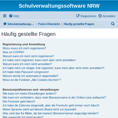
Schulverwaltungssoftware NRW
FAQ
Registrieren
Anmelden
S
Schulverwaltungssoftware NRW
Foren-Übersicht
Häufig gestellte Fragen
u
Häufig gestellte Fragen
c
h
Registrierung und Anmeldung
Wozu muss ich mich registrieren?
e
Was ist COPPA?
Warum kann ich mich nicht registrieren?
Ich habe mich registriert, kann mich aber nicht anmelden!
Warum kann ich mich nicht anmelden?
Ich habe mich vor einiger Zeit registriert, kann mich aber nicht mehr anmelden?!
Ich habe mein Passwort vergessen!
Warum werde ich automatisch abgemeldet?
Wozu ist die Funktion „Alle Cookies löschen“?
Benutzerpräferenzen und -einstellungen
Wie kann ich meine Einstellungen ändern?
Wie kann ich verhindern, dass mein Benutzername in der Online-Liste auftaucht?
Die Forenuhr geht falsch!
Ich habe die Zeitzone eingestellt, aber die Forenuhr geht immer noch falsch!
Meine Sprache steht auf diesem Board nicht zur Auswahl!
Was sind das für Bilder, die bei meinem Benutzernamen angezeigt werden?
Wie verwende ich einen Avatar?