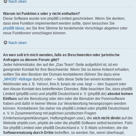
Nach oben
Warum ist Funktion x oder y nicht enthalten?
Diese Software wurde von phpBB Limited geschrieben. Wenn Sie denken,
dass eine Funktion implementiert werden sollte, dann besuchen Sie
phpBB Ideas
, wo Sie Ihre Stimme für bestehende Vorschläge abgeben oder
neue Funktionen vorschlagen können.
Nach oben
An wen soll ich mich wenden, falls es Beschwerden oder juristische
Anfragen zu diesem Forum gibt?
Jeder Administrator, der auf der „Das Team“-Seite aufgeführt ist, ist ein
geeigneter Kontakt für Ihre Beschwerde. Wenn Sie so keine Antwort erhalten,
sollten Sie den Besitzer der Domain kontaktieren (führen Sie dazu eine
„WHOIS“-Abfrage
durch) oder — falls diese Seite bei einem kostenlosen
Webhoster wie z. B. Yahoo!, free.fr, funpic.de usw. liegt — den Support oder
den Abuse-Kontakt des betreffenden Dienstes. Bitte beachten Sie, dass phpBB
Limited (phpBB.com) und phpBB Deutschland e. V. (phpBB.de)
absolut keinen
Einfluss
auf die Benutzung oder den oder die Benutzer der Forensoftware
haben und dafür in keiner Weise zur Verantwortung herangezogen werden
können. Kontaktieren Sie daher nie phpBB Limited oder phpBB Deutschland
e. V. in Zusammenhang mit jeglichen juristischen Fragen
(Unterlassungserklärungen, Haftungsfragen usw.), die
sich nicht direkt
auf die
Website phpbb.com, phpbb.de oder die phpBB-Software selbst beziehen. Falls
Sie phpBB Limited oder phpBB Deutschland e. V. E-Mails schreiben, die die
Softwarenutzung durch Dritte
betreffen, so werden Sie, wenn überhaupt,