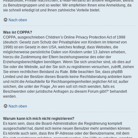
Avatarbilder, Private Nachrichten, E-Mail-Versand an andere Mitglieder, Beitritt
zu Benutzergruppen und so weiter. Wir empfehlen Ihnen eine Anmeldung, da
sie schnell erledigt ist und Ihnen zahlreiche Vorteile bietet.
Nach oben
Was ist COPPA?
COPPA, ausgeschrieben Children’s Online Privacy Protection Act of 1998
(deutsch: Gesetz zum Schutz der Privatsphäre von Kindern im Internet von
1998) ist ein Gesetz in den USA, welches festlegt, dass Websites, die
möglicherweise persönliche Daten von Kindern unter 13 Jahren erheben,
hierzu die Zustimmung der Eltern beziehungsweise des oder der
Erziehungsberechtigten benötigen. Wenn Sie sich unsicher sind, ob dies auf
Sie oder die Website, auf der Sie sich zu registrieren versuchen, zutrifft, ziehen
Sie einen rechtlichen Beistand zu Rate. Bitte beachten Sie, dass phpBB
Limited und der Besitzer dieses Boards keine Rechtsberatung anbieten kann
und nicht die Anlaufstelle für Rechtsangelegenheiten jeglicher Art ist; außer
solchen, die unter der Frage „An wen soll ich mich wenden, falls es
Beschwerden oder juristische Anfragen zu diesem Forum gibt?“ behandelt
werden.
Nach oben
Warum kann ich mich nicht registrieren?
Es kann sein, dass die Board-Administration die Registrierung komplett
ausgeschaltet hat, damit sich keine neuen Benutzer mehr anmelden können.
Es könnte auch sein, dass Ihre IP-Adresse oder der Benutzername, mit dem