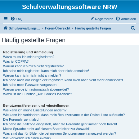
Schulverwaltungssoftware NRW
FAQ
Registrieren
Anmelden
S
Schulverwaltungssoftware NRW
Foren-Übersicht
Häufig gestellte Fragen
u
Häufig gestellte Fragen
c
h
Registrierung und Anmeldung
Wozu muss ich mich registrieren?
e
Was ist COPPA?
Warum kann ich mich nicht registrieren?
Ich habe mich registriert, kann mich aber nicht anmelden!
Warum kann ich mich nicht anmelden?
Ich habe mich vor einiger Zeit registriert, kann mich aber nicht mehr anmelden?!
Ich habe mein Passwort vergessen!
Warum werde ich automatisch abgemeldet?
Wozu ist die Funktion „Alle Cookies löschen“?
Benutzerpräferenzen und -einstellungen
Wie kann ich meine Einstellungen ändern?
Wie kann ich verhindern, dass mein Benutzername in der Online-Liste auftaucht?
Die Forenuhr geht falsch!
Ich habe die Zeitzone eingestellt, aber die Forenuhr geht immer noch falsch!
Meine Sprache steht auf diesem Board nicht zur Auswahl!
Was sind das für Bilder, die bei meinem Benutzernamen angezeigt werden?
Wie verwende ich einen Avatar?