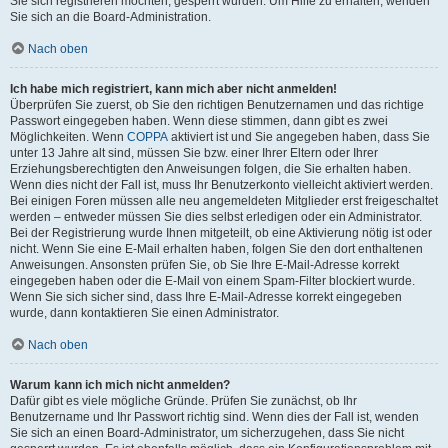
Sie sich registrieren möchten, gesperrt wurden. Um Hilfe zu erhalten, wenden
Sie sich an die Board-Administration.
Nach oben
Ich habe mich registriert, kann mich aber nicht anmelden!
Überprüfen Sie zuerst, ob Sie den richtigen Benutzernamen und das richtige
Passwort eingegeben haben. Wenn diese stimmen, dann gibt es zwei
Möglichkeiten. Wenn
COPPA
aktiviert ist und Sie angegeben haben, dass Sie
unter 13 Jahre alt sind, müssen Sie bzw. einer Ihrer Eltern oder Ihrer
Erziehungsberechtigten den Anweisungen folgen, die Sie erhalten haben.
Wenn dies nicht der Fall ist, muss Ihr Benutzerkonto vielleicht aktiviert werden.
Bei einigen Foren müssen alle neu angemeldeten Mitglieder erst freigeschaltet
werden – entweder müssen Sie dies selbst erledigen oder ein Administrator.
Bei der Registrierung wurde Ihnen mitgeteilt, ob eine Aktivierung nötig ist oder
nicht. Wenn Sie eine E-Mail erhalten haben, folgen Sie den dort enthaltenen
Anweisungen. Ansonsten prüfen Sie, ob Sie Ihre E-Mail-Adresse korrekt
eingegeben haben oder die E-Mail von einem Spam-Filter blockiert wurde.
Wenn Sie sich sicher sind, dass Ihre E-Mail-Adresse korrekt eingegeben
wurde, dann kontaktieren Sie einen Administrator.
Nach oben
Warum kann ich mich nicht anmelden?
Dafür gibt es viele mögliche Gründe. Prüfen Sie zunächst, ob Ihr
Benutzername und Ihr Passwort richtig sind. Wenn dies der Fall ist, wenden
Sie sich an einen Board-Administrator, um sicherzugehen, dass Sie nicht