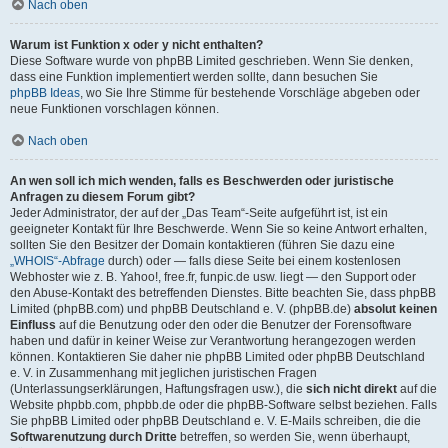
Nach oben
Warum ist Funktion x oder y nicht enthalten?
Diese Software wurde von phpBB Limited geschrieben. Wenn Sie denken,
dass eine Funktion implementiert werden sollte, dann besuchen Sie
phpBB Ideas
, wo Sie Ihre Stimme für bestehende Vorschläge abgeben oder
neue Funktionen vorschlagen können.
Nach oben
An wen soll ich mich wenden, falls es Beschwerden oder juristische
Anfragen zu diesem Forum gibt?
Jeder Administrator, der auf der „Das Team“-Seite aufgeführt ist, ist ein
geeigneter Kontakt für Ihre Beschwerde. Wenn Sie so keine Antwort erhalten,
sollten Sie den Besitzer der Domain kontaktieren (führen Sie dazu eine
„WHOIS“-Abfrage
durch) oder — falls diese Seite bei einem kostenlosen
Webhoster wie z. B. Yahoo!, free.fr, funpic.de usw. liegt — den Support oder
den Abuse-Kontakt des betreffenden Dienstes. Bitte beachten Sie, dass phpBB
Limited (phpBB.com) und phpBB Deutschland e. V. (phpBB.de)
absolut keinen
Einfluss
auf die Benutzung oder den oder die Benutzer der Forensoftware
haben und dafür in keiner Weise zur Verantwortung herangezogen werden
können. Kontaktieren Sie daher nie phpBB Limited oder phpBB Deutschland
e. V. in Zusammenhang mit jeglichen juristischen Fragen
(Unterlassungserklärungen, Haftungsfragen usw.), die
sich nicht direkt
auf die
Website phpbb.com, phpbb.de oder die phpBB-Software selbst beziehen. Falls
Sie phpBB Limited oder phpBB Deutschland e. V. E-Mails schreiben, die die
Softwarenutzung durch Dritte
betreffen, so werden Sie, wenn überhaupt,