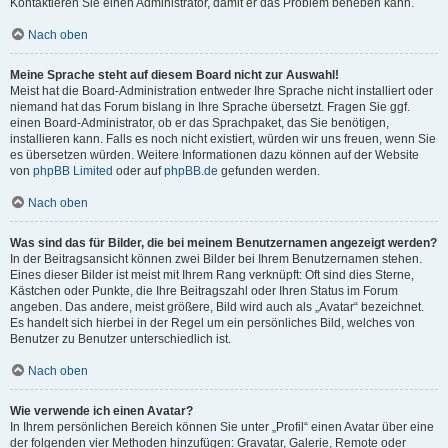
Kontaktieren Sie einen Administrator, damit er das Problem beheben kann.
Nach oben
Meine Sprache steht auf diesem Board nicht zur Auswahl!
Meist hat die Board-Administration entweder Ihre Sprache nicht installiert oder
niemand hat das Forum bislang in Ihre Sprache übersetzt. Fragen Sie ggf.
einen Board-Administrator, ob er das Sprachpaket, das Sie benötigen,
installieren kann. Falls es noch nicht existiert, würden wir uns freuen, wenn Sie
es übersetzen würden. Weitere Informationen dazu können auf der Website
von
phpBB Limited
oder auf
phpBB.de
gefunden werden.
Nach oben
Was sind das für Bilder, die bei meinem Benutzernamen angezeigt werden?
In der Beitragsansicht können zwei Bilder bei Ihrem Benutzernamen stehen.
Eines dieser Bilder ist meist mit Ihrem Rang verknüpft: Oft sind dies Sterne,
Kästchen oder Punkte, die Ihre Beitragszahl oder Ihren Status im Forum
angeben. Das andere, meist größere, Bild wird auch als „Avatar“ bezeichnet.
Es handelt sich hierbei in der Regel um ein persönliches Bild, welches von
Benutzer zu Benutzer unterschiedlich ist.
Nach oben
Wie verwende ich einen Avatar?
In Ihrem persönlichen Bereich können Sie unter „Profil“ einen Avatar über eine
der folgenden vier Methoden hinzufügen: Gravatar, Galerie, Remote oder