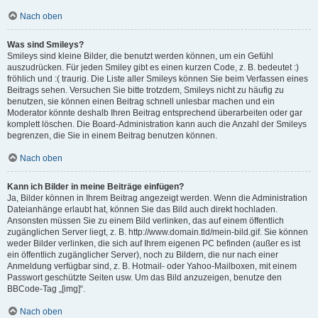
Nach oben
Was sind Smileys?
Smileys sind kleine Bilder, die benutzt werden können, um ein Gefühl
auszudrücken. Für jeden Smiley gibt es einen kurzen Code, z. B. bedeutet :)
fröhlich und :( traurig. Die Liste aller Smileys können Sie beim Verfassen eines
Beitrags sehen. Versuchen Sie bitte trotzdem, Smileys nicht zu häufig zu
benutzen, sie können einen Beitrag schnell unlesbar machen und ein
Moderator könnte deshalb Ihren Beitrag entsprechend überarbeiten oder gar
komplett löschen. Die Board-Administration kann auch die Anzahl der Smileys
begrenzen, die Sie in einem Beitrag benutzen können.
Nach oben
Kann ich Bilder in meine Beiträge einfügen?
Ja, Bilder können in Ihrem Beitrag angezeigt werden. Wenn die Administration
Dateianhänge erlaubt hat, können Sie das Bild auch direkt hochladen.
Ansonsten müssen Sie zu einem Bild verlinken, das auf einem öffentlich
zugänglichen Server liegt, z. B. http://www.domain.tld/mein-bild.gif. Sie können
weder Bilder verlinken, die sich auf Ihrem eigenen PC befinden (außer es ist
ein öffentlich zugänglicher Server), noch zu Bildern, die nur nach einer
Anmeldung verfügbar sind, z. B. Hotmail- oder Yahoo-Mailboxen, mit einem
Passwort geschützte Seiten usw. Um das Bild anzuzeigen, benutze den
BBCode-Tag „[img]“.
Nach oben