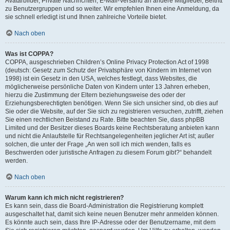
Avatarbilder, Private Nachrichten, E-Mail-Versand an andere Mitglieder, Beitritt
zu Benutzergruppen und so weiter. Wir empfehlen Ihnen eine Anmeldung, da
sie schnell erledigt ist und Ihnen zahlreiche Vorteile bietet.
Nach oben
Was ist COPPA?
COPPA, ausgeschrieben Children’s Online Privacy Protection Act of 1998
(deutsch: Gesetz zum Schutz der Privatsphäre von Kindern im Internet von
1998) ist ein Gesetz in den USA, welches festlegt, dass Websites, die
möglicherweise persönliche Daten von Kindern unter 13 Jahren erheben,
hierzu die Zustimmung der Eltern beziehungsweise des oder der
Erziehungsberechtigten benötigen. Wenn Sie sich unsicher sind, ob dies auf
Sie oder die Website, auf der Sie sich zu registrieren versuchen, zutrifft, ziehen
Sie einen rechtlichen Beistand zu Rate. Bitte beachten Sie, dass phpBB
Limited und der Besitzer dieses Boards keine Rechtsberatung anbieten kann
und nicht die Anlaufstelle für Rechtsangelegenheiten jeglicher Art ist; außer
solchen, die unter der Frage „An wen soll ich mich wenden, falls es
Beschwerden oder juristische Anfragen zu diesem Forum gibt?“ behandelt
werden.
Nach oben
Warum kann ich mich nicht registrieren?
Es kann sein, dass die Board-Administration die Registrierung komplett
ausgeschaltet hat, damit sich keine neuen Benutzer mehr anmelden können.
Es könnte auch sein, dass Ihre IP-Adresse oder der Benutzername, mit dem