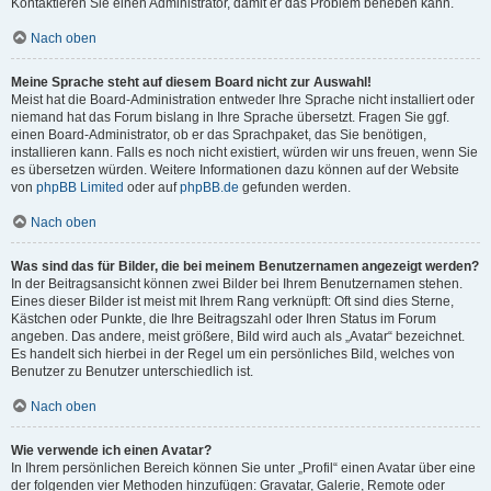
Kontaktieren Sie einen Administrator, damit er das Problem beheben kann.
Nach oben
Meine Sprache steht auf diesem Board nicht zur Auswahl!
Meist hat die Board-Administration entweder Ihre Sprache nicht installiert oder
niemand hat das Forum bislang in Ihre Sprache übersetzt. Fragen Sie ggf.
einen Board-Administrator, ob er das Sprachpaket, das Sie benötigen,
installieren kann. Falls es noch nicht existiert, würden wir uns freuen, wenn Sie
es übersetzen würden. Weitere Informationen dazu können auf der Website
von
phpBB Limited
oder auf
phpBB.de
gefunden werden.
Nach oben
Was sind das für Bilder, die bei meinem Benutzernamen angezeigt werden?
In der Beitragsansicht können zwei Bilder bei Ihrem Benutzernamen stehen.
Eines dieser Bilder ist meist mit Ihrem Rang verknüpft: Oft sind dies Sterne,
Kästchen oder Punkte, die Ihre Beitragszahl oder Ihren Status im Forum
angeben. Das andere, meist größere, Bild wird auch als „Avatar“ bezeichnet.
Es handelt sich hierbei in der Regel um ein persönliches Bild, welches von
Benutzer zu Benutzer unterschiedlich ist.
Nach oben
Wie verwende ich einen Avatar?
In Ihrem persönlichen Bereich können Sie unter „Profil“ einen Avatar über eine
der folgenden vier Methoden hinzufügen: Gravatar, Galerie, Remote oder