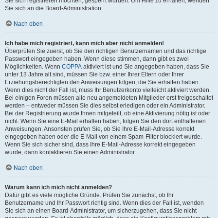
Sie sich registrieren möchten, gesperrt wurden. Um Hilfe zu erhalten, wenden
Sie sich an die Board-Administration.
Nach oben
Ich habe mich registriert, kann mich aber nicht anmelden!
Überprüfen Sie zuerst, ob Sie den richtigen Benutzernamen und das richtige
Passwort eingegeben haben. Wenn diese stimmen, dann gibt es zwei
Möglichkeiten. Wenn
COPPA
aktiviert ist und Sie angegeben haben, dass Sie
unter 13 Jahre alt sind, müssen Sie bzw. einer Ihrer Eltern oder Ihrer
Erziehungsberechtigten den Anweisungen folgen, die Sie erhalten haben.
Wenn dies nicht der Fall ist, muss Ihr Benutzerkonto vielleicht aktiviert werden.
Bei einigen Foren müssen alle neu angemeldeten Mitglieder erst freigeschaltet
werden – entweder müssen Sie dies selbst erledigen oder ein Administrator.
Bei der Registrierung wurde Ihnen mitgeteilt, ob eine Aktivierung nötig ist oder
nicht. Wenn Sie eine E-Mail erhalten haben, folgen Sie den dort enthaltenen
Anweisungen. Ansonsten prüfen Sie, ob Sie Ihre E-Mail-Adresse korrekt
eingegeben haben oder die E-Mail von einem Spam-Filter blockiert wurde.
Wenn Sie sich sicher sind, dass Ihre E-Mail-Adresse korrekt eingegeben
wurde, dann kontaktieren Sie einen Administrator.
Nach oben
Warum kann ich mich nicht anmelden?
Dafür gibt es viele mögliche Gründe. Prüfen Sie zunächst, ob Ihr
Benutzername und Ihr Passwort richtig sind. Wenn dies der Fall ist, wenden
Sie sich an einen Board-Administrator, um sicherzugehen, dass Sie nicht