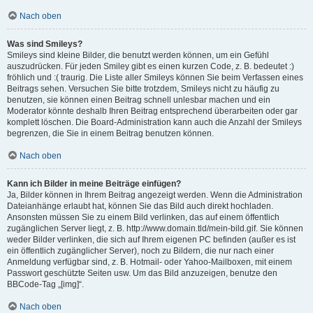
Nach oben
Was sind Smileys?
Smileys sind kleine Bilder, die benutzt werden können, um ein Gefühl
auszudrücken. Für jeden Smiley gibt es einen kurzen Code, z. B. bedeutet :)
fröhlich und :( traurig. Die Liste aller Smileys können Sie beim Verfassen eines
Beitrags sehen. Versuchen Sie bitte trotzdem, Smileys nicht zu häufig zu
benutzen, sie können einen Beitrag schnell unlesbar machen und ein
Moderator könnte deshalb Ihren Beitrag entsprechend überarbeiten oder gar
komplett löschen. Die Board-Administration kann auch die Anzahl der Smileys
begrenzen, die Sie in einem Beitrag benutzen können.
Nach oben
Kann ich Bilder in meine Beiträge einfügen?
Ja, Bilder können in Ihrem Beitrag angezeigt werden. Wenn die Administration
Dateianhänge erlaubt hat, können Sie das Bild auch direkt hochladen.
Ansonsten müssen Sie zu einem Bild verlinken, das auf einem öffentlich
zugänglichen Server liegt, z. B. http://www.domain.tld/mein-bild.gif. Sie können
weder Bilder verlinken, die sich auf Ihrem eigenen PC befinden (außer es ist
ein öffentlich zugänglicher Server), noch zu Bildern, die nur nach einer
Anmeldung verfügbar sind, z. B. Hotmail- oder Yahoo-Mailboxen, mit einem
Passwort geschützte Seiten usw. Um das Bild anzuzeigen, benutze den
BBCode-Tag „[img]“.
Nach oben