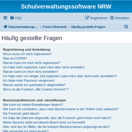
Schulverwaltungssoftware NRW
FAQ
Registrieren
Anmelden
S
Schulverwaltungssoftware NRW
Foren-Übersicht
Häufig gestellte Fragen
u
Häufig gestellte Fragen
c
h
Registrierung und Anmeldung
Wozu muss ich mich registrieren?
e
Was ist COPPA?
Warum kann ich mich nicht registrieren?
Ich habe mich registriert, kann mich aber nicht anmelden!
Warum kann ich mich nicht anmelden?
Ich habe mich vor einiger Zeit registriert, kann mich aber nicht mehr anmelden?!
Ich habe mein Passwort vergessen!
Warum werde ich automatisch abgemeldet?
Wozu ist die Funktion „Alle Cookies löschen“?
Benutzerpräferenzen und -einstellungen
Wie kann ich meine Einstellungen ändern?
Wie kann ich verhindern, dass mein Benutzername in der Online-Liste auftaucht?
Die Forenuhr geht falsch!
Ich habe die Zeitzone eingestellt, aber die Forenuhr geht immer noch falsch!
Meine Sprache steht auf diesem Board nicht zur Auswahl!
Was sind das für Bilder, die bei meinem Benutzernamen angezeigt werden?
Wie verwende ich einen Avatar?