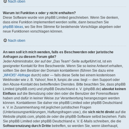
Nach oben
Warum ist Funktion x oder y nicht enthalten?
Diese Software wurde von phpBB Limited geschrieben. Wenn Sie denken,
dass eine Funktion implementiert werden sollte, dann besuchen Sie
phpBB Ideas
, wo Sie Ihre Stimme für bestehende Vorschläge abgeben oder
neue Funktionen vorschlagen können.
Nach oben
An wen soll ich mich wenden, falls es Beschwerden oder juristische
Anfragen zu diesem Forum gibt?
Jeder Administrator, der auf der „Das Team“-Seite aufgeführt ist, ist ein
geeigneter Kontakt für Ihre Beschwerde. Wenn Sie so keine Antwort erhalten,
sollten Sie den Besitzer der Domain kontaktieren (führen Sie dazu eine
„WHOIS“-Abfrage
durch) oder — falls diese Seite bei einem kostenlosen
Webhoster wie z. B. Yahoo!, free.fr, funpic.de usw. liegt — den Support oder
den Abuse-Kontakt des betreffenden Dienstes. Bitte beachten Sie, dass phpBB
Limited (phpBB.com) und phpBB Deutschland e. V. (phpBB.de)
absolut keinen
Einfluss
auf die Benutzung oder den oder die Benutzer der Forensoftware
haben und dafür in keiner Weise zur Verantwortung herangezogen werden
können. Kontaktieren Sie daher nie phpBB Limited oder phpBB Deutschland
e. V. in Zusammenhang mit jeglichen juristischen Fragen
(Unterlassungserklärungen, Haftungsfragen usw.), die
sich nicht direkt
auf die
Website phpbb.com, phpbb.de oder die phpBB-Software selbst beziehen. Falls
Sie phpBB Limited oder phpBB Deutschland e. V. E-Mails schreiben, die die
Softwarenutzung durch Dritte
betreffen, so werden Sie, wenn überhaupt,