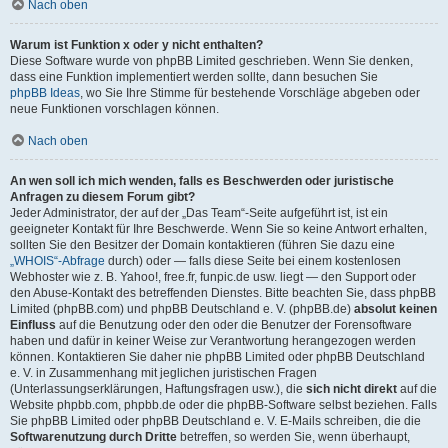
Nach oben
Warum ist Funktion x oder y nicht enthalten?
Diese Software wurde von phpBB Limited geschrieben. Wenn Sie denken,
dass eine Funktion implementiert werden sollte, dann besuchen Sie
phpBB Ideas
, wo Sie Ihre Stimme für bestehende Vorschläge abgeben oder
neue Funktionen vorschlagen können.
Nach oben
An wen soll ich mich wenden, falls es Beschwerden oder juristische
Anfragen zu diesem Forum gibt?
Jeder Administrator, der auf der „Das Team“-Seite aufgeführt ist, ist ein
geeigneter Kontakt für Ihre Beschwerde. Wenn Sie so keine Antwort erhalten,
sollten Sie den Besitzer der Domain kontaktieren (führen Sie dazu eine
„WHOIS“-Abfrage
durch) oder — falls diese Seite bei einem kostenlosen
Webhoster wie z. B. Yahoo!, free.fr, funpic.de usw. liegt — den Support oder
den Abuse-Kontakt des betreffenden Dienstes. Bitte beachten Sie, dass phpBB
Limited (phpBB.com) und phpBB Deutschland e. V. (phpBB.de)
absolut keinen
Einfluss
auf die Benutzung oder den oder die Benutzer der Forensoftware
haben und dafür in keiner Weise zur Verantwortung herangezogen werden
können. Kontaktieren Sie daher nie phpBB Limited oder phpBB Deutschland
e. V. in Zusammenhang mit jeglichen juristischen Fragen
(Unterlassungserklärungen, Haftungsfragen usw.), die
sich nicht direkt
auf die
Website phpbb.com, phpbb.de oder die phpBB-Software selbst beziehen. Falls
Sie phpBB Limited oder phpBB Deutschland e. V. E-Mails schreiben, die die
Softwarenutzung durch Dritte
betreffen, so werden Sie, wenn überhaupt,