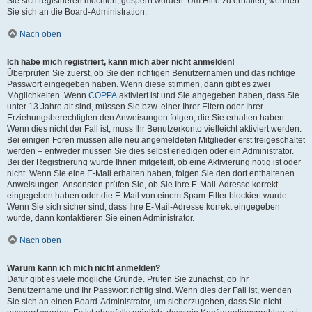
Sie sich registrieren möchten, gesperrt wurden. Um Hilfe zu erhalten, wenden
Sie sich an die Board-Administration.
Nach oben
Ich habe mich registriert, kann mich aber nicht anmelden!
Überprüfen Sie zuerst, ob Sie den richtigen Benutzernamen und das richtige
Passwort eingegeben haben. Wenn diese stimmen, dann gibt es zwei
Möglichkeiten. Wenn
COPPA
aktiviert ist und Sie angegeben haben, dass Sie
unter 13 Jahre alt sind, müssen Sie bzw. einer Ihrer Eltern oder Ihrer
Erziehungsberechtigten den Anweisungen folgen, die Sie erhalten haben.
Wenn dies nicht der Fall ist, muss Ihr Benutzerkonto vielleicht aktiviert werden.
Bei einigen Foren müssen alle neu angemeldeten Mitglieder erst freigeschaltet
werden – entweder müssen Sie dies selbst erledigen oder ein Administrator.
Bei der Registrierung wurde Ihnen mitgeteilt, ob eine Aktivierung nötig ist oder
nicht. Wenn Sie eine E-Mail erhalten haben, folgen Sie den dort enthaltenen
Anweisungen. Ansonsten prüfen Sie, ob Sie Ihre E-Mail-Adresse korrekt
eingegeben haben oder die E-Mail von einem Spam-Filter blockiert wurde.
Wenn Sie sich sicher sind, dass Ihre E-Mail-Adresse korrekt eingegeben
wurde, dann kontaktieren Sie einen Administrator.
Nach oben
Warum kann ich mich nicht anmelden?
Dafür gibt es viele mögliche Gründe. Prüfen Sie zunächst, ob Ihr
Benutzername und Ihr Passwort richtig sind. Wenn dies der Fall ist, wenden
Sie sich an einen Board-Administrator, um sicherzugehen, dass Sie nicht