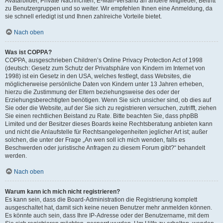
Avatarbilder, Private Nachrichten, E-Mail-Versand an andere Mitglieder, Beitritt
zu Benutzergruppen und so weiter. Wir empfehlen Ihnen eine Anmeldung, da
sie schnell erledigt ist und Ihnen zahlreiche Vorteile bietet.
Nach oben
Was ist COPPA?
COPPA, ausgeschrieben Children’s Online Privacy Protection Act of 1998
(deutsch: Gesetz zum Schutz der Privatsphäre von Kindern im Internet von
1998) ist ein Gesetz in den USA, welches festlegt, dass Websites, die
möglicherweise persönliche Daten von Kindern unter 13 Jahren erheben,
hierzu die Zustimmung der Eltern beziehungsweise des oder der
Erziehungsberechtigten benötigen. Wenn Sie sich unsicher sind, ob dies auf
Sie oder die Website, auf der Sie sich zu registrieren versuchen, zutrifft, ziehen
Sie einen rechtlichen Beistand zu Rate. Bitte beachten Sie, dass phpBB
Limited und der Besitzer dieses Boards keine Rechtsberatung anbieten kann
und nicht die Anlaufstelle für Rechtsangelegenheiten jeglicher Art ist; außer
solchen, die unter der Frage „An wen soll ich mich wenden, falls es
Beschwerden oder juristische Anfragen zu diesem Forum gibt?“ behandelt
werden.
Nach oben
Warum kann ich mich nicht registrieren?
Es kann sein, dass die Board-Administration die Registrierung komplett
ausgeschaltet hat, damit sich keine neuen Benutzer mehr anmelden können.
Es könnte auch sein, dass Ihre IP-Adresse oder der Benutzername, mit dem