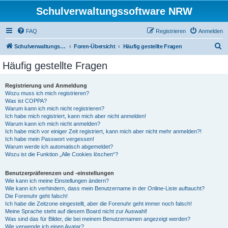
Schulverwaltungssoftware NRW
FAQ
Registrieren
Anmelden
S
Schulverwaltungssoftware NRW
Foren-Übersicht
Häufig gestellte Fragen
u
Häufig gestellte Fragen
c
h
Registrierung und Anmeldung
Wozu muss ich mich registrieren?
e
Was ist COPPA?
Warum kann ich mich nicht registrieren?
Ich habe mich registriert, kann mich aber nicht anmelden!
Warum kann ich mich nicht anmelden?
Ich habe mich vor einiger Zeit registriert, kann mich aber nicht mehr anmelden?!
Ich habe mein Passwort vergessen!
Warum werde ich automatisch abgemeldet?
Wozu ist die Funktion „Alle Cookies löschen“?
Benutzerpräferenzen und -einstellungen
Wie kann ich meine Einstellungen ändern?
Wie kann ich verhindern, dass mein Benutzername in der Online-Liste auftaucht?
Die Forenuhr geht falsch!
Ich habe die Zeitzone eingestellt, aber die Forenuhr geht immer noch falsch!
Meine Sprache steht auf diesem Board nicht zur Auswahl!
Was sind das für Bilder, die bei meinem Benutzernamen angezeigt werden?
Wie verwende ich einen Avatar?