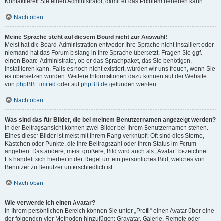
Kontaktieren Sie einen Administrator, damit er das Problem beheben kann.
Nach oben
Meine Sprache steht auf diesem Board nicht zur Auswahl!
Meist hat die Board-Administration entweder Ihre Sprache nicht installiert oder
niemand hat das Forum bislang in Ihre Sprache übersetzt. Fragen Sie ggf.
einen Board-Administrator, ob er das Sprachpaket, das Sie benötigen,
installieren kann. Falls es noch nicht existiert, würden wir uns freuen, wenn Sie
es übersetzen würden. Weitere Informationen dazu können auf der Website
von
phpBB Limited
oder auf
phpBB.de
gefunden werden.
Nach oben
Was sind das für Bilder, die bei meinem Benutzernamen angezeigt werden?
In der Beitragsansicht können zwei Bilder bei Ihrem Benutzernamen stehen.
Eines dieser Bilder ist meist mit Ihrem Rang verknüpft: Oft sind dies Sterne,
Kästchen oder Punkte, die Ihre Beitragszahl oder Ihren Status im Forum
angeben. Das andere, meist größere, Bild wird auch als „Avatar“ bezeichnet.
Es handelt sich hierbei in der Regel um ein persönliches Bild, welches von
Benutzer zu Benutzer unterschiedlich ist.
Nach oben
Wie verwende ich einen Avatar?
In Ihrem persönlichen Bereich können Sie unter „Profil“ einen Avatar über eine
der folgenden vier Methoden hinzufügen: Gravatar, Galerie, Remote oder