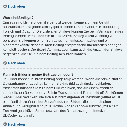
Nach oben
Was sind Smileys?
Smileys sind kleine Bilder, die benutzt werden können, um ein Gefühl
auszudrücken. Für jeden Smiley gibt es einen kurzen Code, z. B. bedeutet :)
fröhlich und :( traurig. Die Liste aller Smileys können Sie beim Verfassen eines
Beitrags sehen. Versuchen Sie bitte trotzdem, Smileys nicht zu häufig zu
benutzen, sie können einen Beitrag schnell unlesbar machen und ein
Moderator könnte deshalb Ihren Beitrag entsprechend überarbeiten oder gar
komplett löschen. Die Board-Administration kann auch die Anzahl der Smileys
begrenzen, die Sie in einem Beitrag benutzen können.
Nach oben
Kann ich Bilder in meine Beiträge einfügen?
Ja, Bilder können in Ihrem Beitrag angezeigt werden. Wenn die Administration
Dateianhänge erlaubt hat, können Sie das Bild auch direkt hochladen.
Ansonsten müssen Sie zu einem Bild verlinken, das auf einem öffentlich
zugänglichen Server liegt, z. B. http://www.domain.tld/mein-bild.gif. Sie können
weder Bilder verlinken, die sich auf Ihrem eigenen PC befinden (außer es ist
ein öffentlich zugänglicher Server), noch zu Bildern, die nur nach einer
Anmeldung verfügbar sind, z. B. Hotmail- oder Yahoo-Mailboxen, mit einem
Passwort geschützte Seiten usw. Um das Bild anzuzeigen, benutze den
BBCode-Tag „[img]“.
Nach oben