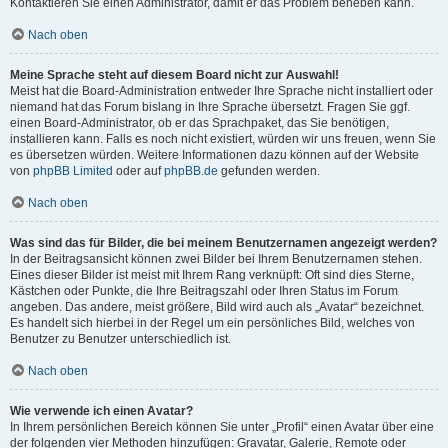
Kontaktieren Sie einen Administrator, damit er das Problem beheben kann.
Nach oben
Meine Sprache steht auf diesem Board nicht zur Auswahl!
Meist hat die Board-Administration entweder Ihre Sprache nicht installiert oder
niemand hat das Forum bislang in Ihre Sprache übersetzt. Fragen Sie ggf.
einen Board-Administrator, ob er das Sprachpaket, das Sie benötigen,
installieren kann. Falls es noch nicht existiert, würden wir uns freuen, wenn Sie
es übersetzen würden. Weitere Informationen dazu können auf der Website
von
phpBB Limited
oder auf
phpBB.de
gefunden werden.
Nach oben
Was sind das für Bilder, die bei meinem Benutzernamen angezeigt werden?
In der Beitragsansicht können zwei Bilder bei Ihrem Benutzernamen stehen.
Eines dieser Bilder ist meist mit Ihrem Rang verknüpft: Oft sind dies Sterne,
Kästchen oder Punkte, die Ihre Beitragszahl oder Ihren Status im Forum
angeben. Das andere, meist größere, Bild wird auch als „Avatar“ bezeichnet.
Es handelt sich hierbei in der Regel um ein persönliches Bild, welches von
Benutzer zu Benutzer unterschiedlich ist.
Nach oben
Wie verwende ich einen Avatar?
In Ihrem persönlichen Bereich können Sie unter „Profil“ einen Avatar über eine
der folgenden vier Methoden hinzufügen: Gravatar, Galerie, Remote oder