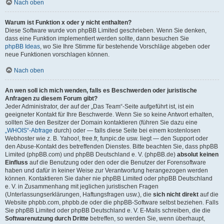
Nach oben
Warum ist Funktion x oder y nicht enthalten?
Diese Software wurde von phpBB Limited geschrieben. Wenn Sie denken,
dass eine Funktion implementiert werden sollte, dann besuchen Sie
phpBB Ideas
, wo Sie Ihre Stimme für bestehende Vorschläge abgeben oder
neue Funktionen vorschlagen können.
Nach oben
An wen soll ich mich wenden, falls es Beschwerden oder juristische
Anfragen zu diesem Forum gibt?
Jeder Administrator, der auf der „Das Team“-Seite aufgeführt ist, ist ein
geeigneter Kontakt für Ihre Beschwerde. Wenn Sie so keine Antwort erhalten,
sollten Sie den Besitzer der Domain kontaktieren (führen Sie dazu eine
„WHOIS“-Abfrage
durch) oder — falls diese Seite bei einem kostenlosen
Webhoster wie z. B. Yahoo!, free.fr, funpic.de usw. liegt — den Support oder
den Abuse-Kontakt des betreffenden Dienstes. Bitte beachten Sie, dass phpBB
Limited (phpBB.com) und phpBB Deutschland e. V. (phpBB.de)
absolut keinen
Einfluss
auf die Benutzung oder den oder die Benutzer der Forensoftware
haben und dafür in keiner Weise zur Verantwortung herangezogen werden
können. Kontaktieren Sie daher nie phpBB Limited oder phpBB Deutschland
e. V. in Zusammenhang mit jeglichen juristischen Fragen
(Unterlassungserklärungen, Haftungsfragen usw.), die
sich nicht direkt
auf die
Website phpbb.com, phpbb.de oder die phpBB-Software selbst beziehen. Falls
Sie phpBB Limited oder phpBB Deutschland e. V. E-Mails schreiben, die die
Softwarenutzung durch Dritte
betreffen, so werden Sie, wenn überhaupt,