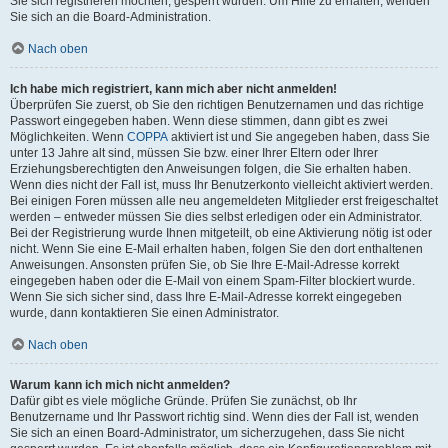
Sie sich registrieren möchten, gesperrt wurden. Um Hilfe zu erhalten, wenden
Sie sich an die Board-Administration.
Nach oben
Ich habe mich registriert, kann mich aber nicht anmelden!
Überprüfen Sie zuerst, ob Sie den richtigen Benutzernamen und das richtige
Passwort eingegeben haben. Wenn diese stimmen, dann gibt es zwei
Möglichkeiten. Wenn
COPPA
aktiviert ist und Sie angegeben haben, dass Sie
unter 13 Jahre alt sind, müssen Sie bzw. einer Ihrer Eltern oder Ihrer
Erziehungsberechtigten den Anweisungen folgen, die Sie erhalten haben.
Wenn dies nicht der Fall ist, muss Ihr Benutzerkonto vielleicht aktiviert werden.
Bei einigen Foren müssen alle neu angemeldeten Mitglieder erst freigeschaltet
werden – entweder müssen Sie dies selbst erledigen oder ein Administrator.
Bei der Registrierung wurde Ihnen mitgeteilt, ob eine Aktivierung nötig ist oder
nicht. Wenn Sie eine E-Mail erhalten haben, folgen Sie den dort enthaltenen
Anweisungen. Ansonsten prüfen Sie, ob Sie Ihre E-Mail-Adresse korrekt
eingegeben haben oder die E-Mail von einem Spam-Filter blockiert wurde.
Wenn Sie sich sicher sind, dass Ihre E-Mail-Adresse korrekt eingegeben
wurde, dann kontaktieren Sie einen Administrator.
Nach oben
Warum kann ich mich nicht anmelden?
Dafür gibt es viele mögliche Gründe. Prüfen Sie zunächst, ob Ihr
Benutzername und Ihr Passwort richtig sind. Wenn dies der Fall ist, wenden
Sie sich an einen Board-Administrator, um sicherzugehen, dass Sie nicht