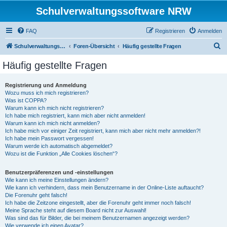
Schulverwaltungssoftware NRW
FAQ
Registrieren
Anmelden
S
Schulverwaltungssoftware NRW
Foren-Übersicht
Häufig gestellte Fragen
u
Häufig gestellte Fragen
c
h
Registrierung und Anmeldung
Wozu muss ich mich registrieren?
e
Was ist COPPA?
Warum kann ich mich nicht registrieren?
Ich habe mich registriert, kann mich aber nicht anmelden!
Warum kann ich mich nicht anmelden?
Ich habe mich vor einiger Zeit registriert, kann mich aber nicht mehr anmelden?!
Ich habe mein Passwort vergessen!
Warum werde ich automatisch abgemeldet?
Wozu ist die Funktion „Alle Cookies löschen“?
Benutzerpräferenzen und -einstellungen
Wie kann ich meine Einstellungen ändern?
Wie kann ich verhindern, dass mein Benutzername in der Online-Liste auftaucht?
Die Forenuhr geht falsch!
Ich habe die Zeitzone eingestellt, aber die Forenuhr geht immer noch falsch!
Meine Sprache steht auf diesem Board nicht zur Auswahl!
Was sind das für Bilder, die bei meinem Benutzernamen angezeigt werden?
Wie verwende ich einen Avatar?