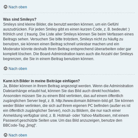
Nach oben
Was sind Smileys?
Smileys sind kleine Bilder, die benutzt werden können, um ein Gefühl
auszudrücken. Für jeden Smiley gibt es einen kurzen Code, z. B. bedeutet :)
fröhlich und :( traurig. Die Liste aller Smileys können Sie beim Verfassen eines
Beitrags sehen. Versuchen Sie bitte trotzdem, Smileys nicht zu häufig zu
benutzen, sie können einen Beitrag schnell unlesbar machen und ein
Moderator könnte deshalb Ihren Beitrag entsprechend überarbeiten oder gar
komplett löschen. Die Board-Administration kann auch die Anzahl der Smileys
begrenzen, die Sie in einem Beitrag benutzen können.
Nach oben
Kann ich Bilder in meine Beiträge einfügen?
Ja, Bilder können in Ihrem Beitrag angezeigt werden. Wenn die Administration
Dateianhänge erlaubt hat, können Sie das Bild auch direkt hochladen.
Ansonsten müssen Sie zu einem Bild verlinken, das auf einem öffentlich
zugänglichen Server liegt, z. B. http://www.domain.tld/mein-bild.gif. Sie können
weder Bilder verlinken, die sich auf Ihrem eigenen PC befinden (außer es ist
ein öffentlich zugänglicher Server), noch zu Bildern, die nur nach einer
Anmeldung verfügbar sind, z. B. Hotmail- oder Yahoo-Mailboxen, mit einem
Passwort geschützte Seiten usw. Um das Bild anzuzeigen, benutze den
BBCode-Tag „[img]“.
Nach oben