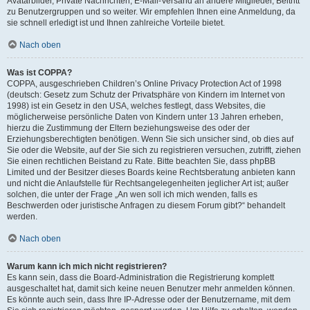
Avatarbilder, Private Nachrichten, E-Mail-Versand an andere Mitglieder, Beitritt
zu Benutzergruppen und so weiter. Wir empfehlen Ihnen eine Anmeldung, da
sie schnell erledigt ist und Ihnen zahlreiche Vorteile bietet.
Nach oben
Was ist COPPA?
COPPA, ausgeschrieben Children’s Online Privacy Protection Act of 1998
(deutsch: Gesetz zum Schutz der Privatsphäre von Kindern im Internet von
1998) ist ein Gesetz in den USA, welches festlegt, dass Websites, die
möglicherweise persönliche Daten von Kindern unter 13 Jahren erheben,
hierzu die Zustimmung der Eltern beziehungsweise des oder der
Erziehungsberechtigten benötigen. Wenn Sie sich unsicher sind, ob dies auf
Sie oder die Website, auf der Sie sich zu registrieren versuchen, zutrifft, ziehen
Sie einen rechtlichen Beistand zu Rate. Bitte beachten Sie, dass phpBB
Limited und der Besitzer dieses Boards keine Rechtsberatung anbieten kann
und nicht die Anlaufstelle für Rechtsangelegenheiten jeglicher Art ist; außer
solchen, die unter der Frage „An wen soll ich mich wenden, falls es
Beschwerden oder juristische Anfragen zu diesem Forum gibt?“ behandelt
werden.
Nach oben
Warum kann ich mich nicht registrieren?
Es kann sein, dass die Board-Administration die Registrierung komplett
ausgeschaltet hat, damit sich keine neuen Benutzer mehr anmelden können.
Es könnte auch sein, dass Ihre IP-Adresse oder der Benutzername, mit dem