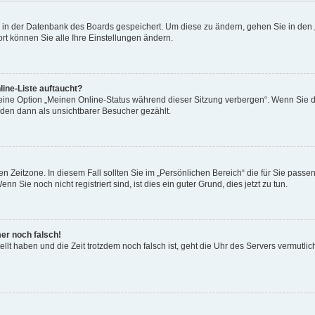
en in der Datenbank des Boards gespeichert. Um diese zu ändern, gehen Sie in den 
rt können Sie alle Ihre Einstellungen ändern.
ine-Liste auftaucht?
 eine Option „Meinen Online-Status während dieser Sitzung verbergen“. Wenn Sie d
rden dann als unsichtbarer Besucher gezählt.
n Zeitzone. In diesem Fall sollten Sie im „Persönlichen Bereich“ die für Sie passend
 Sie noch nicht registriert sind, ist dies ein guter Grund, dies jetzt zu tun.
mer noch falsch!
ellt haben und die Zeit trotzdem noch falsch ist, geht die Uhr des Servers vermutlic