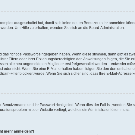
 komplett ausgeschaltet hat, damit sich keine neuen Benutzer mehr anmelden könne
 wurden. Um Hilfe zu erhalten, wenden Sie sich an die Board-Administration.
nd das richtige Passwort eingegeben haben. Wenn diese stimmen, dann gibt es zw
Ihrer Eltern oder Ihrer Erziehungsberechtigten den Anweisungen folgen, die Sie erh
üssen alle neu angemeldeten Mitglieder erst freigeschaltet werden – entweder müsse
 ist oder nicht. Wenn Sie eine E-Mail erhalten haben, folgen Sie den dort enthalte
pam-Filter blockiert wurde. Wenn Sie sich sicher sind, dass Ihre E-Mail-Adresse 
hr Benutzername und Ihr Passwort richtig sind. Wenn dies der Fall ist, wenden Sie
gurationsproblem mit der Website vorliegt, welches ein Administrator lösen muss.
icht mehr anmelden?!