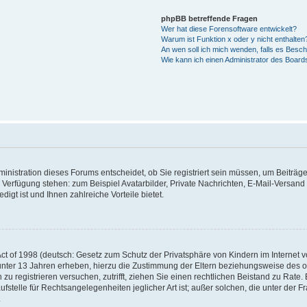
phpBB betreffende Fragen
Wer hat diese Forensoftware entwickelt?
Warum ist Funktion x oder y nicht enthalten
An wen soll ich mich wenden, falls es Besc
Wie kann ich einen Administrator des Board
nistration dieses Forums entscheidet, ob Sie registriert sein müssen, um Beiträge z
ur Verfügung stehen: zum Beispiel Avatarbilder, Private Nachrichten, E-Mail-Versand
igt ist und Ihnen zahlreiche Vorteile bietet.
t of 1998 (deutsch: Gesetz zum Schutz der Privatsphäre von Kindern im Internet vo
unter 13 Jahren erheben, hierzu die Zustimmung der Eltern beziehungsweise des o
h zu registrieren versuchen, zutrifft, ziehen Sie einen rechtlichen Beistand zu Rat
stelle für Rechtsangelegenheiten jeglicher Art ist; außer solchen, die unter der 
.