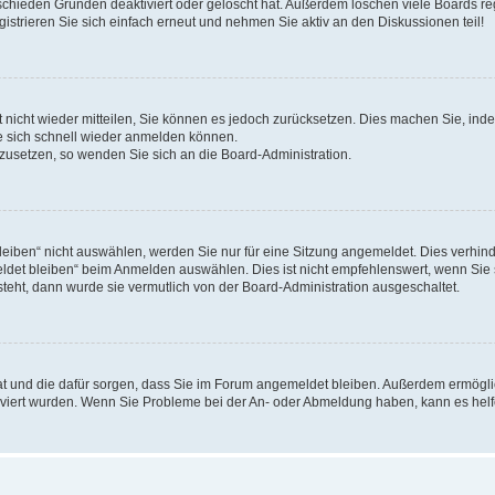
schieden Gründen deaktiviert oder gelöscht hat. Außerdem löschen viele Boards reg
strieren Sie sich einfach erneut und nehmen Sie aktiv an den Diskussionen teil!
rt nicht wieder mitteilen, Sie können es jedoch zurücksetzen. Dies machen Sie, in
e sich schnell wieder anmelden können.
ckzusetzen, so wenden Sie sich an die Board-Administration.
ben“ nicht auswählen, werden Sie nur für eine Sitzung angemeldet. Dies verhinde
et bleiben“ beim Anmelden auswählen. Dies ist nicht empfehlenswert, wenn Sie s
steht, dann wurde sie vermutlich von der Board-Administration ausgeschaltet.
 hat und die dafür sorgen, dass Sie im Forum angemeldet bleiben. Außerdem ermögl
ktiviert wurden. Wenn Sie Probleme bei der An- oder Abmeldung haben, kann es hel