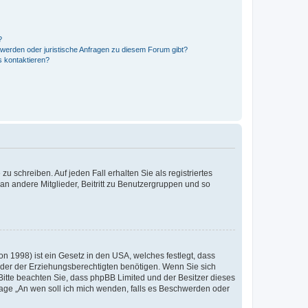
?
hwerden oder juristische Anfragen zu diesem Forum gibt?
s kontaktieren?
u schreiben. Auf jeden Fall erhalten Sie als registriertes
 an andere Mitglieder, Beitritt zu Benutzergruppen und so
n 1998) ist ein Gesetz in den USA, welches festlegt, dass
der der Erziehungsberechtigten benötigen. Wenn Sie sich
e. Bitte beachten Sie, dass phpBB Limited und der Besitzer dieses
Frage „An wen soll ich mich wenden, falls es Beschwerden oder