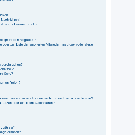
icken!
 Nachrichten!
ed dieses Forums erhalten!
d ignorierten Mitglieder?
e oder zur Liste der ignorierten Mitglieder hinzufügen oder diese
en durchsuchen?
gebnisse?
re Seite?
hemen finden?
esezeichen und einem Abonnements für ein Thema oder Forum?
a setzen oder ein Thema abonnieren?
 zulässig?
hänge erhalten?