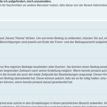
rde ich aufgefordert, mich anzumelden.
ion für Nachrichten an andere Benutzer nutzen, falls diese von der Board-Administ
f „Neues Thema“ klicken. Um auf einen Beitrag zu antworten, müssen Sie auf „Ant
e Berechtigungen sind jeweils am Ende der Foren- und der Beitragsansicht aufgeliste
nur Ihre eigenen Beiträge bearbeiten oder löschen. Sie können einen Beitrag bear
nen begrenzten Zeitraum nach seiner Erstellung möglich. Wenn bereits jemand auf Ih
 die Anzahl als auch der letzte Zeitpunkt der Bearbeitungen angezeigt. Dieser Hi
 Beitrag überarbeitet hat. Diese können jedoch, falls sie es für nötig halten, eine 
hen können, wenn bereits jemand darauf geantwortet hat.
hst eine solche in den Einstellungen in Ihrem persönlichen Bereich entwerfen. Na