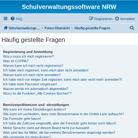
Schulverwaltungssoftware NRW
FAQ
Registrieren
Anmelden
S
Schulverwaltungssoftware NRW
Foren-Übersicht
Häufig gestellte Fragen
u
Häufig gestellte Fragen
c
h
Registrierung und Anmeldung
Wozu muss ich mich registrieren?
e
Was ist COPPA?
Warum kann ich mich nicht registrieren?
Ich habe mich registriert, kann mich aber nicht anmelden!
Warum kann ich mich nicht anmelden?
Ich habe mich vor einiger Zeit registriert, kann mich aber nicht mehr anmelden?!
Ich habe mein Passwort vergessen!
Warum werde ich automatisch abgemeldet?
Wozu ist die Funktion „Alle Cookies löschen“?
Benutzerpräferenzen und -einstellungen
Wie kann ich meine Einstellungen ändern?
Wie kann ich verhindern, dass mein Benutzername in der Online-Liste auftaucht?
Die Forenuhr geht falsch!
Ich habe die Zeitzone eingestellt, aber die Forenuhr geht immer noch falsch!
Meine Sprache steht auf diesem Board nicht zur Auswahl!
Was sind das für Bilder, die bei meinem Benutzernamen angezeigt werden?
Wie verwende ich einen Avatar?