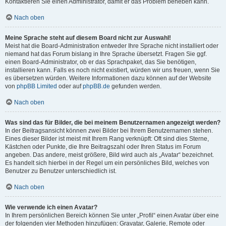
Kontaktieren Sie einen Administrator, damit er das Problem beheben kann.
Nach oben
Meine Sprache steht auf diesem Board nicht zur Auswahl!
Meist hat die Board-Administration entweder Ihre Sprache nicht installiert oder
niemand hat das Forum bislang in Ihre Sprache übersetzt. Fragen Sie ggf.
einen Board-Administrator, ob er das Sprachpaket, das Sie benötigen,
installieren kann. Falls es noch nicht existiert, würden wir uns freuen, wenn Sie
es übersetzen würden. Weitere Informationen dazu können auf der Website
von
phpBB Limited
oder auf
phpBB.de
gefunden werden.
Nach oben
Was sind das für Bilder, die bei meinem Benutzernamen angezeigt werden?
In der Beitragsansicht können zwei Bilder bei Ihrem Benutzernamen stehen.
Eines dieser Bilder ist meist mit Ihrem Rang verknüpft: Oft sind dies Sterne,
Kästchen oder Punkte, die Ihre Beitragszahl oder Ihren Status im Forum
angeben. Das andere, meist größere, Bild wird auch als „Avatar“ bezeichnet.
Es handelt sich hierbei in der Regel um ein persönliches Bild, welches von
Benutzer zu Benutzer unterschiedlich ist.
Nach oben
Wie verwende ich einen Avatar?
In Ihrem persönlichen Bereich können Sie unter „Profil“ einen Avatar über eine
der folgenden vier Methoden hinzufügen: Gravatar, Galerie, Remote oder