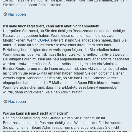
Sie sich registrieren möchten, gesperrt wurden. Um Hilfe zu erhalten, wenden
Sie sich an die Board-Administration.
Nach oben
Ich habe mich registriert, kann mich aber nicht anmelden!
Überprüfen Sie zuerst, ob Sie den richtigen Benutzernamen und das richtige
Passwort eingegeben haben. Wenn diese stimmen, dann gibt es zwei
Möglichkeiten. Wenn
COPPA
aktiviert ist und Sie angegeben haben, dass Sie
unter 13 Jahre alt sind, müssen Sie bzw. einer Ihrer Eltern oder Ihrer
Erziehungsberechtigten den Anweisungen folgen, die Sie erhalten haben.
Wenn dies nicht der Fall ist, muss Ihr Benutzerkonto vielleicht aktiviert werden.
Bei einigen Foren müssen alle neu angemeldeten Mitglieder erst freigeschaltet
werden – entweder müssen Sie dies selbst erledigen oder ein Administrator.
Bei der Registrierung wurde Ihnen mitgeteilt, ob eine Aktivierung nötig ist oder
nicht. Wenn Sie eine E-Mail erhalten haben, folgen Sie den dort enthaltenen
Anweisungen. Ansonsten prüfen Sie, ob Sie Ihre E-Mail-Adresse korrekt
eingegeben haben oder die E-Mail von einem Spam-Filter blockiert wurde.
Wenn Sie sich sicher sind, dass Ihre E-Mail-Adresse korrekt eingegeben
wurde, dann kontaktieren Sie einen Administrator.
Nach oben
Warum kann ich mich nicht anmelden?
Dafür gibt es viele mögliche Gründe. Prüfen Sie zunächst, ob Ihr
Benutzername und Ihr Passwort richtig sind. Wenn dies der Fall ist, wenden
Sie sich an einen Board-Administrator, um sicherzugehen, dass Sie nicht