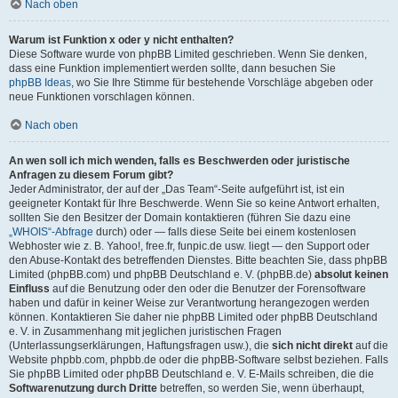
Nach oben
Warum ist Funktion x oder y nicht enthalten?
Diese Software wurde von phpBB Limited geschrieben. Wenn Sie denken,
dass eine Funktion implementiert werden sollte, dann besuchen Sie
phpBB Ideas
, wo Sie Ihre Stimme für bestehende Vorschläge abgeben oder
neue Funktionen vorschlagen können.
Nach oben
An wen soll ich mich wenden, falls es Beschwerden oder juristische
Anfragen zu diesem Forum gibt?
Jeder Administrator, der auf der „Das Team“-Seite aufgeführt ist, ist ein
geeigneter Kontakt für Ihre Beschwerde. Wenn Sie so keine Antwort erhalten,
sollten Sie den Besitzer der Domain kontaktieren (führen Sie dazu eine
„WHOIS“-Abfrage
durch) oder — falls diese Seite bei einem kostenlosen
Webhoster wie z. B. Yahoo!, free.fr, funpic.de usw. liegt — den Support oder
den Abuse-Kontakt des betreffenden Dienstes. Bitte beachten Sie, dass phpBB
Limited (phpBB.com) und phpBB Deutschland e. V. (phpBB.de)
absolut keinen
Einfluss
auf die Benutzung oder den oder die Benutzer der Forensoftware
haben und dafür in keiner Weise zur Verantwortung herangezogen werden
können. Kontaktieren Sie daher nie phpBB Limited oder phpBB Deutschland
e. V. in Zusammenhang mit jeglichen juristischen Fragen
(Unterlassungserklärungen, Haftungsfragen usw.), die
sich nicht direkt
auf die
Website phpbb.com, phpbb.de oder die phpBB-Software selbst beziehen. Falls
Sie phpBB Limited oder phpBB Deutschland e. V. E-Mails schreiben, die die
Softwarenutzung durch Dritte
betreffen, so werden Sie, wenn überhaupt,