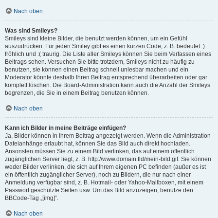
Nach oben
Was sind Smileys?
Smileys sind kleine Bilder, die benutzt werden können, um ein Gefühl
auszudrücken. Für jeden Smiley gibt es einen kurzen Code, z. B. bedeutet :)
fröhlich und :( traurig. Die Liste aller Smileys können Sie beim Verfassen eines
Beitrags sehen. Versuchen Sie bitte trotzdem, Smileys nicht zu häufig zu
benutzen, sie können einen Beitrag schnell unlesbar machen und ein
Moderator könnte deshalb Ihren Beitrag entsprechend überarbeiten oder gar
komplett löschen. Die Board-Administration kann auch die Anzahl der Smileys
begrenzen, die Sie in einem Beitrag benutzen können.
Nach oben
Kann ich Bilder in meine Beiträge einfügen?
Ja, Bilder können in Ihrem Beitrag angezeigt werden. Wenn die Administration
Dateianhänge erlaubt hat, können Sie das Bild auch direkt hochladen.
Ansonsten müssen Sie zu einem Bild verlinken, das auf einem öffentlich
zugänglichen Server liegt, z. B. http://www.domain.tld/mein-bild.gif. Sie können
weder Bilder verlinken, die sich auf Ihrem eigenen PC befinden (außer es ist
ein öffentlich zugänglicher Server), noch zu Bildern, die nur nach einer
Anmeldung verfügbar sind, z. B. Hotmail- oder Yahoo-Mailboxen, mit einem
Passwort geschützte Seiten usw. Um das Bild anzuzeigen, benutze den
BBCode-Tag „[img]“.
Nach oben