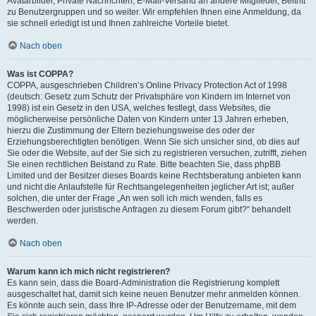
Avatarbilder, Private Nachrichten, E-Mail-Versand an andere Mitglieder, Beitritt
zu Benutzergruppen und so weiter. Wir empfehlen Ihnen eine Anmeldung, da
sie schnell erledigt ist und Ihnen zahlreiche Vorteile bietet.
Nach oben
Was ist COPPA?
COPPA, ausgeschrieben Children’s Online Privacy Protection Act of 1998
(deutsch: Gesetz zum Schutz der Privatsphäre von Kindern im Internet von
1998) ist ein Gesetz in den USA, welches festlegt, dass Websites, die
möglicherweise persönliche Daten von Kindern unter 13 Jahren erheben,
hierzu die Zustimmung der Eltern beziehungsweise des oder der
Erziehungsberechtigten benötigen. Wenn Sie sich unsicher sind, ob dies auf
Sie oder die Website, auf der Sie sich zu registrieren versuchen, zutrifft, ziehen
Sie einen rechtlichen Beistand zu Rate. Bitte beachten Sie, dass phpBB
Limited und der Besitzer dieses Boards keine Rechtsberatung anbieten kann
und nicht die Anlaufstelle für Rechtsangelegenheiten jeglicher Art ist; außer
solchen, die unter der Frage „An wen soll ich mich wenden, falls es
Beschwerden oder juristische Anfragen zu diesem Forum gibt?“ behandelt
werden.
Nach oben
Warum kann ich mich nicht registrieren?
Es kann sein, dass die Board-Administration die Registrierung komplett
ausgeschaltet hat, damit sich keine neuen Benutzer mehr anmelden können.
Es könnte auch sein, dass Ihre IP-Adresse oder der Benutzername, mit dem