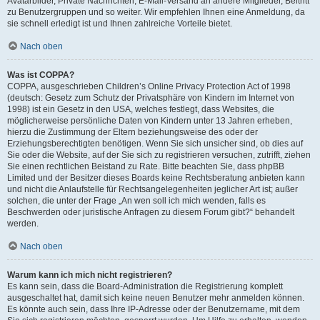
Avatarbilder, Private Nachrichten, E-Mail-Versand an andere Mitglieder, Beitritt
zu Benutzergruppen und so weiter. Wir empfehlen Ihnen eine Anmeldung, da
sie schnell erledigt ist und Ihnen zahlreiche Vorteile bietet.
Nach oben
Was ist COPPA?
COPPA, ausgeschrieben Children’s Online Privacy Protection Act of 1998
(deutsch: Gesetz zum Schutz der Privatsphäre von Kindern im Internet von
1998) ist ein Gesetz in den USA, welches festlegt, dass Websites, die
möglicherweise persönliche Daten von Kindern unter 13 Jahren erheben,
hierzu die Zustimmung der Eltern beziehungsweise des oder der
Erziehungsberechtigten benötigen. Wenn Sie sich unsicher sind, ob dies auf
Sie oder die Website, auf der Sie sich zu registrieren versuchen, zutrifft, ziehen
Sie einen rechtlichen Beistand zu Rate. Bitte beachten Sie, dass phpBB
Limited und der Besitzer dieses Boards keine Rechtsberatung anbieten kann
und nicht die Anlaufstelle für Rechtsangelegenheiten jeglicher Art ist; außer
solchen, die unter der Frage „An wen soll ich mich wenden, falls es
Beschwerden oder juristische Anfragen zu diesem Forum gibt?“ behandelt
werden.
Nach oben
Warum kann ich mich nicht registrieren?
Es kann sein, dass die Board-Administration die Registrierung komplett
ausgeschaltet hat, damit sich keine neuen Benutzer mehr anmelden können.
Es könnte auch sein, dass Ihre IP-Adresse oder der Benutzername, mit dem