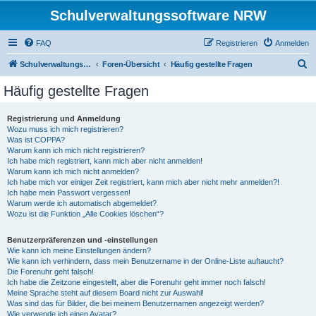
Schulverwaltungssoftware NRW
FAQ
Registrieren
Anmelden
S
Schulverwaltungssoftware NRW
Foren-Übersicht
Häufig gestellte Fragen
u
Häufig gestellte Fragen
c
h
Registrierung und Anmeldung
Wozu muss ich mich registrieren?
e
Was ist COPPA?
Warum kann ich mich nicht registrieren?
Ich habe mich registriert, kann mich aber nicht anmelden!
Warum kann ich mich nicht anmelden?
Ich habe mich vor einiger Zeit registriert, kann mich aber nicht mehr anmelden?!
Ich habe mein Passwort vergessen!
Warum werde ich automatisch abgemeldet?
Wozu ist die Funktion „Alle Cookies löschen“?
Benutzerpräferenzen und -einstellungen
Wie kann ich meine Einstellungen ändern?
Wie kann ich verhindern, dass mein Benutzername in der Online-Liste auftaucht?
Die Forenuhr geht falsch!
Ich habe die Zeitzone eingestellt, aber die Forenuhr geht immer noch falsch!
Meine Sprache steht auf diesem Board nicht zur Auswahl!
Was sind das für Bilder, die bei meinem Benutzernamen angezeigt werden?
Wie verwende ich einen Avatar?