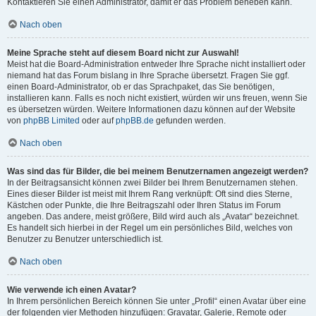
Kontaktieren Sie einen Administrator, damit er das Problem beheben kann.
Nach oben
Meine Sprache steht auf diesem Board nicht zur Auswahl!
Meist hat die Board-Administration entweder Ihre Sprache nicht installiert oder
niemand hat das Forum bislang in Ihre Sprache übersetzt. Fragen Sie ggf.
einen Board-Administrator, ob er das Sprachpaket, das Sie benötigen,
installieren kann. Falls es noch nicht existiert, würden wir uns freuen, wenn Sie
es übersetzen würden. Weitere Informationen dazu können auf der Website
von
phpBB Limited
oder auf
phpBB.de
gefunden werden.
Nach oben
Was sind das für Bilder, die bei meinem Benutzernamen angezeigt werden?
In der Beitragsansicht können zwei Bilder bei Ihrem Benutzernamen stehen.
Eines dieser Bilder ist meist mit Ihrem Rang verknüpft: Oft sind dies Sterne,
Kästchen oder Punkte, die Ihre Beitragszahl oder Ihren Status im Forum
angeben. Das andere, meist größere, Bild wird auch als „Avatar“ bezeichnet.
Es handelt sich hierbei in der Regel um ein persönliches Bild, welches von
Benutzer zu Benutzer unterschiedlich ist.
Nach oben
Wie verwende ich einen Avatar?
In Ihrem persönlichen Bereich können Sie unter „Profil“ einen Avatar über eine
der folgenden vier Methoden hinzufügen: Gravatar, Galerie, Remote oder