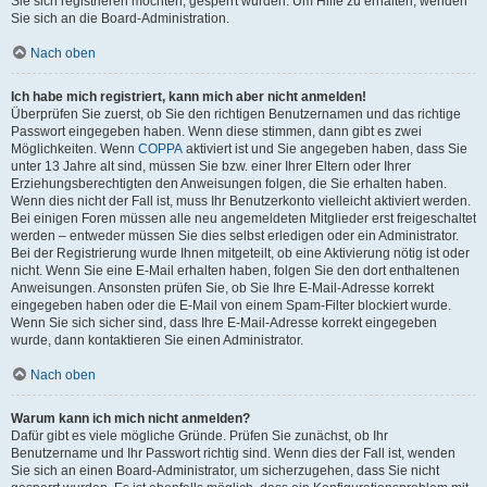
Sie sich registrieren möchten, gesperrt wurden. Um Hilfe zu erhalten, wenden
Sie sich an die Board-Administration.
Nach oben
Ich habe mich registriert, kann mich aber nicht anmelden!
Überprüfen Sie zuerst, ob Sie den richtigen Benutzernamen und das richtige
Passwort eingegeben haben. Wenn diese stimmen, dann gibt es zwei
Möglichkeiten. Wenn
COPPA
aktiviert ist und Sie angegeben haben, dass Sie
unter 13 Jahre alt sind, müssen Sie bzw. einer Ihrer Eltern oder Ihrer
Erziehungsberechtigten den Anweisungen folgen, die Sie erhalten haben.
Wenn dies nicht der Fall ist, muss Ihr Benutzerkonto vielleicht aktiviert werden.
Bei einigen Foren müssen alle neu angemeldeten Mitglieder erst freigeschaltet
werden – entweder müssen Sie dies selbst erledigen oder ein Administrator.
Bei der Registrierung wurde Ihnen mitgeteilt, ob eine Aktivierung nötig ist oder
nicht. Wenn Sie eine E-Mail erhalten haben, folgen Sie den dort enthaltenen
Anweisungen. Ansonsten prüfen Sie, ob Sie Ihre E-Mail-Adresse korrekt
eingegeben haben oder die E-Mail von einem Spam-Filter blockiert wurde.
Wenn Sie sich sicher sind, dass Ihre E-Mail-Adresse korrekt eingegeben
wurde, dann kontaktieren Sie einen Administrator.
Nach oben
Warum kann ich mich nicht anmelden?
Dafür gibt es viele mögliche Gründe. Prüfen Sie zunächst, ob Ihr
Benutzername und Ihr Passwort richtig sind. Wenn dies der Fall ist, wenden
Sie sich an einen Board-Administrator, um sicherzugehen, dass Sie nicht