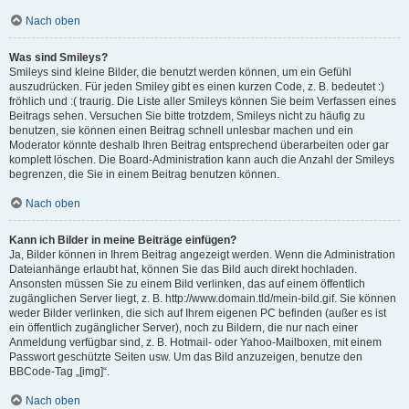
Nach oben
Was sind Smileys?
Smileys sind kleine Bilder, die benutzt werden können, um ein Gefühl
auszudrücken. Für jeden Smiley gibt es einen kurzen Code, z. B. bedeutet :)
fröhlich und :( traurig. Die Liste aller Smileys können Sie beim Verfassen eines
Beitrags sehen. Versuchen Sie bitte trotzdem, Smileys nicht zu häufig zu
benutzen, sie können einen Beitrag schnell unlesbar machen und ein
Moderator könnte deshalb Ihren Beitrag entsprechend überarbeiten oder gar
komplett löschen. Die Board-Administration kann auch die Anzahl der Smileys
begrenzen, die Sie in einem Beitrag benutzen können.
Nach oben
Kann ich Bilder in meine Beiträge einfügen?
Ja, Bilder können in Ihrem Beitrag angezeigt werden. Wenn die Administration
Dateianhänge erlaubt hat, können Sie das Bild auch direkt hochladen.
Ansonsten müssen Sie zu einem Bild verlinken, das auf einem öffentlich
zugänglichen Server liegt, z. B. http://www.domain.tld/mein-bild.gif. Sie können
weder Bilder verlinken, die sich auf Ihrem eigenen PC befinden (außer es ist
ein öffentlich zugänglicher Server), noch zu Bildern, die nur nach einer
Anmeldung verfügbar sind, z. B. Hotmail- oder Yahoo-Mailboxen, mit einem
Passwort geschützte Seiten usw. Um das Bild anzuzeigen, benutze den
BBCode-Tag „[img]“.
Nach oben