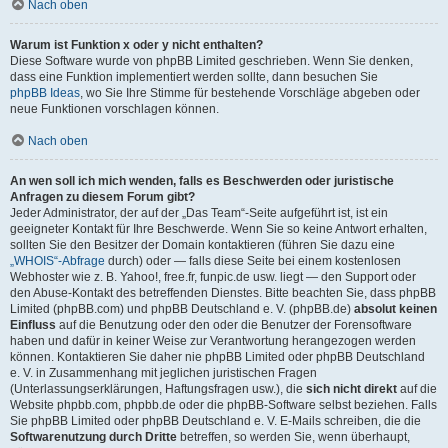
Nach oben
Warum ist Funktion x oder y nicht enthalten?
Diese Software wurde von phpBB Limited geschrieben. Wenn Sie denken,
dass eine Funktion implementiert werden sollte, dann besuchen Sie
phpBB Ideas
, wo Sie Ihre Stimme für bestehende Vorschläge abgeben oder
neue Funktionen vorschlagen können.
Nach oben
An wen soll ich mich wenden, falls es Beschwerden oder juristische
Anfragen zu diesem Forum gibt?
Jeder Administrator, der auf der „Das Team“-Seite aufgeführt ist, ist ein
geeigneter Kontakt für Ihre Beschwerde. Wenn Sie so keine Antwort erhalten,
sollten Sie den Besitzer der Domain kontaktieren (führen Sie dazu eine
„WHOIS“-Abfrage
durch) oder — falls diese Seite bei einem kostenlosen
Webhoster wie z. B. Yahoo!, free.fr, funpic.de usw. liegt — den Support oder
den Abuse-Kontakt des betreffenden Dienstes. Bitte beachten Sie, dass phpBB
Limited (phpBB.com) und phpBB Deutschland e. V. (phpBB.de)
absolut keinen
Einfluss
auf die Benutzung oder den oder die Benutzer der Forensoftware
haben und dafür in keiner Weise zur Verantwortung herangezogen werden
können. Kontaktieren Sie daher nie phpBB Limited oder phpBB Deutschland
e. V. in Zusammenhang mit jeglichen juristischen Fragen
(Unterlassungserklärungen, Haftungsfragen usw.), die
sich nicht direkt
auf die
Website phpbb.com, phpbb.de oder die phpBB-Software selbst beziehen. Falls
Sie phpBB Limited oder phpBB Deutschland e. V. E-Mails schreiben, die die
Softwarenutzung durch Dritte
betreffen, so werden Sie, wenn überhaupt,