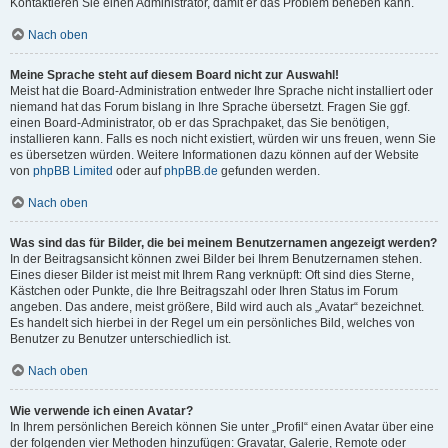
Kontaktieren Sie einen Administrator, damit er das Problem beheben kann.
Nach oben
Meine Sprache steht auf diesem Board nicht zur Auswahl!
Meist hat die Board-Administration entweder Ihre Sprache nicht installiert oder
niemand hat das Forum bislang in Ihre Sprache übersetzt. Fragen Sie ggf.
einen Board-Administrator, ob er das Sprachpaket, das Sie benötigen,
installieren kann. Falls es noch nicht existiert, würden wir uns freuen, wenn Sie
es übersetzen würden. Weitere Informationen dazu können auf der Website
von
phpBB Limited
oder auf
phpBB.de
gefunden werden.
Nach oben
Was sind das für Bilder, die bei meinem Benutzernamen angezeigt werden?
In der Beitragsansicht können zwei Bilder bei Ihrem Benutzernamen stehen.
Eines dieser Bilder ist meist mit Ihrem Rang verknüpft: Oft sind dies Sterne,
Kästchen oder Punkte, die Ihre Beitragszahl oder Ihren Status im Forum
angeben. Das andere, meist größere, Bild wird auch als „Avatar“ bezeichnet.
Es handelt sich hierbei in der Regel um ein persönliches Bild, welches von
Benutzer zu Benutzer unterschiedlich ist.
Nach oben
Wie verwende ich einen Avatar?
In Ihrem persönlichen Bereich können Sie unter „Profil“ einen Avatar über eine
der folgenden vier Methoden hinzufügen: Gravatar, Galerie, Remote oder