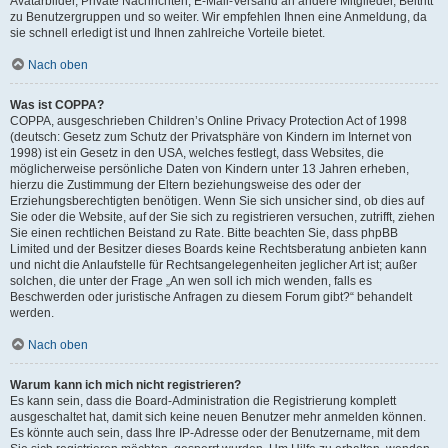
Avatarbilder, Private Nachrichten, E-Mail-Versand an andere Mitglieder, Beitritt
zu Benutzergruppen und so weiter. Wir empfehlen Ihnen eine Anmeldung, da
sie schnell erledigt ist und Ihnen zahlreiche Vorteile bietet.
Nach oben
Was ist COPPA?
COPPA, ausgeschrieben Children’s Online Privacy Protection Act of 1998
(deutsch: Gesetz zum Schutz der Privatsphäre von Kindern im Internet von
1998) ist ein Gesetz in den USA, welches festlegt, dass Websites, die
möglicherweise persönliche Daten von Kindern unter 13 Jahren erheben,
hierzu die Zustimmung der Eltern beziehungsweise des oder der
Erziehungsberechtigten benötigen. Wenn Sie sich unsicher sind, ob dies auf
Sie oder die Website, auf der Sie sich zu registrieren versuchen, zutrifft, ziehen
Sie einen rechtlichen Beistand zu Rate. Bitte beachten Sie, dass phpBB
Limited und der Besitzer dieses Boards keine Rechtsberatung anbieten kann
und nicht die Anlaufstelle für Rechtsangelegenheiten jeglicher Art ist; außer
solchen, die unter der Frage „An wen soll ich mich wenden, falls es
Beschwerden oder juristische Anfragen zu diesem Forum gibt?“ behandelt
werden.
Nach oben
Warum kann ich mich nicht registrieren?
Es kann sein, dass die Board-Administration die Registrierung komplett
ausgeschaltet hat, damit sich keine neuen Benutzer mehr anmelden können.
Es könnte auch sein, dass Ihre IP-Adresse oder der Benutzername, mit dem