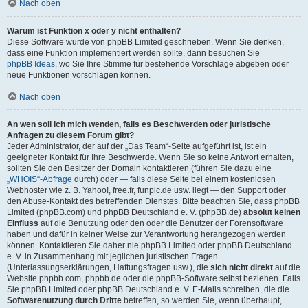
Nach oben
Warum ist Funktion x oder y nicht enthalten?
Diese Software wurde von phpBB Limited geschrieben. Wenn Sie denken,
dass eine Funktion implementiert werden sollte, dann besuchen Sie
phpBB Ideas
, wo Sie Ihre Stimme für bestehende Vorschläge abgeben oder
neue Funktionen vorschlagen können.
Nach oben
An wen soll ich mich wenden, falls es Beschwerden oder juristische
Anfragen zu diesem Forum gibt?
Jeder Administrator, der auf der „Das Team“-Seite aufgeführt ist, ist ein
geeigneter Kontakt für Ihre Beschwerde. Wenn Sie so keine Antwort erhalten,
sollten Sie den Besitzer der Domain kontaktieren (führen Sie dazu eine
„WHOIS“-Abfrage
durch) oder — falls diese Seite bei einem kostenlosen
Webhoster wie z. B. Yahoo!, free.fr, funpic.de usw. liegt — den Support oder
den Abuse-Kontakt des betreffenden Dienstes. Bitte beachten Sie, dass phpBB
Limited (phpBB.com) und phpBB Deutschland e. V. (phpBB.de)
absolut keinen
Einfluss
auf die Benutzung oder den oder die Benutzer der Forensoftware
haben und dafür in keiner Weise zur Verantwortung herangezogen werden
können. Kontaktieren Sie daher nie phpBB Limited oder phpBB Deutschland
e. V. in Zusammenhang mit jeglichen juristischen Fragen
(Unterlassungserklärungen, Haftungsfragen usw.), die
sich nicht direkt
auf die
Website phpbb.com, phpbb.de oder die phpBB-Software selbst beziehen. Falls
Sie phpBB Limited oder phpBB Deutschland e. V. E-Mails schreiben, die die
Softwarenutzung durch Dritte
betreffen, so werden Sie, wenn überhaupt,