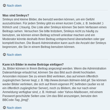
Nach oben
Was sind Smileys?
Smileys sind kleine Bilder, die benutzt werden können, um ein Gefühl
auszudrücken. Für jeden Smiley gibt es einen kurzen Code, z. B. bedeutet :)
fröhlich und :( traurig. Die Liste aller Smileys können Sie beim Verfassen eines
Beitrags sehen. Versuchen Sie bitte trotzdem, Smileys nicht zu häufig zu
benutzen, sie können einen Beitrag schnell unlesbar machen und ein
Moderator könnte deshalb Ihren Beitrag entsprechend überarbeiten oder gar
komplett löschen. Die Board-Administration kann auch die Anzahl der Smileys
begrenzen, die Sie in einem Beitrag benutzen können.
Nach oben
Kann ich Bilder in meine Beiträge einfügen?
Ja, Bilder können in Ihrem Beitrag angezeigt werden. Wenn die Administration
Dateianhänge erlaubt hat, können Sie das Bild auch direkt hochladen.
Ansonsten müssen Sie zu einem Bild verlinken, das auf einem öffentlich
zugänglichen Server liegt, z. B. http://www.domain.tld/mein-bild.gif. Sie können
weder Bilder verlinken, die sich auf Ihrem eigenen PC befinden (außer es ist
ein öffentlich zugänglicher Server), noch zu Bildern, die nur nach einer
Anmeldung verfügbar sind, z. B. Hotmail- oder Yahoo-Mailboxen, mit einem
Passwort geschützte Seiten usw. Um das Bild anzuzeigen, benutze den
BBCode-Tag „[img]“.
Nach oben