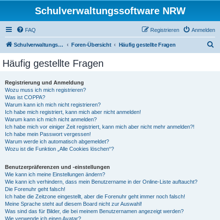
Schulverwaltungssoftware NRW
FAQ
Registrieren
Anmelden
S
Schulverwaltungssoftware NRW
Foren-Übersicht
Häufig gestellte Fragen
u
Häufig gestellte Fragen
c
h
Registrierung und Anmeldung
Wozu muss ich mich registrieren?
e
Was ist COPPA?
Warum kann ich mich nicht registrieren?
Ich habe mich registriert, kann mich aber nicht anmelden!
Warum kann ich mich nicht anmelden?
Ich habe mich vor einiger Zeit registriert, kann mich aber nicht mehr anmelden?!
Ich habe mein Passwort vergessen!
Warum werde ich automatisch abgemeldet?
Wozu ist die Funktion „Alle Cookies löschen“?
Benutzerpräferenzen und -einstellungen
Wie kann ich meine Einstellungen ändern?
Wie kann ich verhindern, dass mein Benutzername in der Online-Liste auftaucht?
Die Forenuhr geht falsch!
Ich habe die Zeitzone eingestellt, aber die Forenuhr geht immer noch falsch!
Meine Sprache steht auf diesem Board nicht zur Auswahl!
Was sind das für Bilder, die bei meinem Benutzernamen angezeigt werden?
Wie verwende ich einen Avatar?