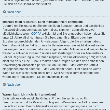
Sie sich registrieren möchten, gesperrt wurden. Um Hilfe zu erhalten, wenden
Sie sich an die Board-Administration.
Nach oben
Ich habe mich registriert, kann mich aber nicht anmelden!
Überprüfen Sie zuerst, ob Sie den richtigen Benutzernamen und das richtige
Passwort eingegeben haben. Wenn diese stimmen, dann gibt es zwei
Möglichkeiten. Wenn
COPPA
aktiviert ist und Sie angegeben haben, dass Sie
unter 13 Jahre alt sind, müssen Sie bzw. einer Ihrer Eltern oder Ihrer
Erziehungsberechtigten den Anweisungen folgen, die Sie erhalten haben.
Wenn dies nicht der Fall ist, muss Ihr Benutzerkonto vielleicht aktiviert werden.
Bei einigen Foren müssen alle neu angemeldeten Mitglieder erst freigeschaltet
werden – entweder müssen Sie dies selbst erledigen oder ein Administrator.
Bei der Registrierung wurde Ihnen mitgeteilt, ob eine Aktivierung nötig ist oder
nicht. Wenn Sie eine E-Mail erhalten haben, folgen Sie den dort enthaltenen
Anweisungen. Ansonsten prüfen Sie, ob Sie Ihre E-Mail-Adresse korrekt
eingegeben haben oder die E-Mail von einem Spam-Filter blockiert wurde.
Wenn Sie sich sicher sind, dass Ihre E-Mail-Adresse korrekt eingegeben
wurde, dann kontaktieren Sie einen Administrator.
Nach oben
Warum kann ich mich nicht anmelden?
Dafür gibt es viele mögliche Gründe. Prüfen Sie zunächst, ob Ihr
Benutzername und Ihr Passwort richtig sind. Wenn dies der Fall ist, wenden
Sie sich an einen Board-Administrator, um sicherzugehen, dass Sie nicht