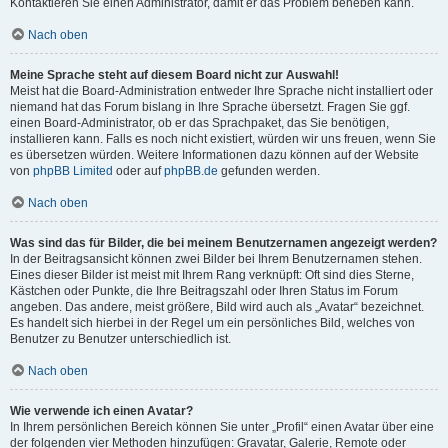
Kontaktieren Sie einen Administrator, damit er das Problem beheben kann.
Nach oben
Meine Sprache steht auf diesem Board nicht zur Auswahl!
Meist hat die Board-Administration entweder Ihre Sprache nicht installiert oder
niemand hat das Forum bislang in Ihre Sprache übersetzt. Fragen Sie ggf.
einen Board-Administrator, ob er das Sprachpaket, das Sie benötigen,
installieren kann. Falls es noch nicht existiert, würden wir uns freuen, wenn Sie
es übersetzen würden. Weitere Informationen dazu können auf der Website
von
phpBB Limited
oder auf
phpBB.de
gefunden werden.
Nach oben
Was sind das für Bilder, die bei meinem Benutzernamen angezeigt werden?
In der Beitragsansicht können zwei Bilder bei Ihrem Benutzernamen stehen.
Eines dieser Bilder ist meist mit Ihrem Rang verknüpft: Oft sind dies Sterne,
Kästchen oder Punkte, die Ihre Beitragszahl oder Ihren Status im Forum
angeben. Das andere, meist größere, Bild wird auch als „Avatar“ bezeichnet.
Es handelt sich hierbei in der Regel um ein persönliches Bild, welches von
Benutzer zu Benutzer unterschiedlich ist.
Nach oben
Wie verwende ich einen Avatar?
In Ihrem persönlichen Bereich können Sie unter „Profil“ einen Avatar über eine
der folgenden vier Methoden hinzufügen: Gravatar, Galerie, Remote oder