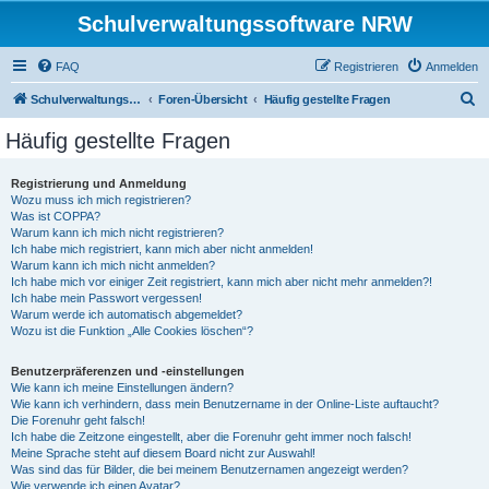
Schulverwaltungssoftware NRW
FAQ
Registrieren
Anmelden
S
Schulverwaltungssoftware NRW
Foren-Übersicht
Häufig gestellte Fragen
u
Häufig gestellte Fragen
c
h
Registrierung und Anmeldung
Wozu muss ich mich registrieren?
e
Was ist COPPA?
Warum kann ich mich nicht registrieren?
Ich habe mich registriert, kann mich aber nicht anmelden!
Warum kann ich mich nicht anmelden?
Ich habe mich vor einiger Zeit registriert, kann mich aber nicht mehr anmelden?!
Ich habe mein Passwort vergessen!
Warum werde ich automatisch abgemeldet?
Wozu ist die Funktion „Alle Cookies löschen“?
Benutzerpräferenzen und -einstellungen
Wie kann ich meine Einstellungen ändern?
Wie kann ich verhindern, dass mein Benutzername in der Online-Liste auftaucht?
Die Forenuhr geht falsch!
Ich habe die Zeitzone eingestellt, aber die Forenuhr geht immer noch falsch!
Meine Sprache steht auf diesem Board nicht zur Auswahl!
Was sind das für Bilder, die bei meinem Benutzernamen angezeigt werden?
Wie verwende ich einen Avatar?