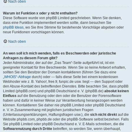
Nach oben
Warum ist Funktion x oder y nicht enthalten?
Diese Software wurde von phpBB Limited geschrieben. Wenn Sie denken,
dass eine Funktion implementiert werden sollte, dann besuchen Sie
phpBB Ideas
, wo Sie Ihre Stimme für bestehende Vorschläge abgeben oder
neue Funktionen vorschlagen können.
Nach oben
An wen soll ich mich wenden, falls es Beschwerden oder juristische
Anfragen zu diesem Forum gibt?
Jeder Administrator, der auf der „Das Team“-Seite aufgeführt ist, ist ein
geeigneter Kontakt für Ihre Beschwerde. Wenn Sie so keine Antwort erhalten,
sollten Sie den Besitzer der Domain kontaktieren (führen Sie dazu eine
„WHOIS“-Abfrage
durch) oder — falls diese Seite bei einem kostenlosen
Webhoster wie z. B. Yahoo!, free.fr, funpic.de usw. liegt — den Support oder
den Abuse-Kontakt des betreffenden Dienstes. Bitte beachten Sie, dass phpBB
Limited (phpBB.com) und phpBB Deutschland e. V. (phpBB.de)
absolut keinen
Einfluss
auf die Benutzung oder den oder die Benutzer der Forensoftware
haben und dafür in keiner Weise zur Verantwortung herangezogen werden
können. Kontaktieren Sie daher nie phpBB Limited oder phpBB Deutschland
e. V. in Zusammenhang mit jeglichen juristischen Fragen
(Unterlassungserklärungen, Haftungsfragen usw.), die
sich nicht direkt
auf die
Website phpbb.com, phpbb.de oder die phpBB-Software selbst beziehen. Falls
Sie phpBB Limited oder phpBB Deutschland e. V. E-Mails schreiben, die die
Softwarenutzung durch Dritte
betreffen, so werden Sie, wenn überhaupt,