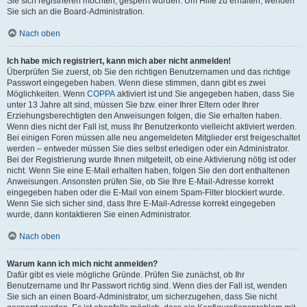
Sie sich registrieren möchten, gesperrt wurden. Um Hilfe zu erhalten, wenden
Sie sich an die Board-Administration.
Nach oben
Ich habe mich registriert, kann mich aber nicht anmelden!
Überprüfen Sie zuerst, ob Sie den richtigen Benutzernamen und das richtige
Passwort eingegeben haben. Wenn diese stimmen, dann gibt es zwei
Möglichkeiten. Wenn
COPPA
aktiviert ist und Sie angegeben haben, dass Sie
unter 13 Jahre alt sind, müssen Sie bzw. einer Ihrer Eltern oder Ihrer
Erziehungsberechtigten den Anweisungen folgen, die Sie erhalten haben.
Wenn dies nicht der Fall ist, muss Ihr Benutzerkonto vielleicht aktiviert werden.
Bei einigen Foren müssen alle neu angemeldeten Mitglieder erst freigeschaltet
werden – entweder müssen Sie dies selbst erledigen oder ein Administrator.
Bei der Registrierung wurde Ihnen mitgeteilt, ob eine Aktivierung nötig ist oder
nicht. Wenn Sie eine E-Mail erhalten haben, folgen Sie den dort enthaltenen
Anweisungen. Ansonsten prüfen Sie, ob Sie Ihre E-Mail-Adresse korrekt
eingegeben haben oder die E-Mail von einem Spam-Filter blockiert wurde.
Wenn Sie sich sicher sind, dass Ihre E-Mail-Adresse korrekt eingegeben
wurde, dann kontaktieren Sie einen Administrator.
Nach oben
Warum kann ich mich nicht anmelden?
Dafür gibt es viele mögliche Gründe. Prüfen Sie zunächst, ob Ihr
Benutzername und Ihr Passwort richtig sind. Wenn dies der Fall ist, wenden
Sie sich an einen Board-Administrator, um sicherzugehen, dass Sie nicht