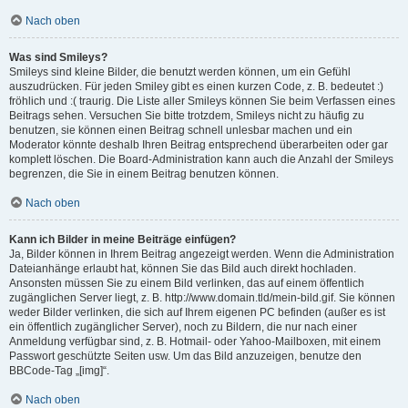
Nach oben
Was sind Smileys?
Smileys sind kleine Bilder, die benutzt werden können, um ein Gefühl
auszudrücken. Für jeden Smiley gibt es einen kurzen Code, z. B. bedeutet :)
fröhlich und :( traurig. Die Liste aller Smileys können Sie beim Verfassen eines
Beitrags sehen. Versuchen Sie bitte trotzdem, Smileys nicht zu häufig zu
benutzen, sie können einen Beitrag schnell unlesbar machen und ein
Moderator könnte deshalb Ihren Beitrag entsprechend überarbeiten oder gar
komplett löschen. Die Board-Administration kann auch die Anzahl der Smileys
begrenzen, die Sie in einem Beitrag benutzen können.
Nach oben
Kann ich Bilder in meine Beiträge einfügen?
Ja, Bilder können in Ihrem Beitrag angezeigt werden. Wenn die Administration
Dateianhänge erlaubt hat, können Sie das Bild auch direkt hochladen.
Ansonsten müssen Sie zu einem Bild verlinken, das auf einem öffentlich
zugänglichen Server liegt, z. B. http://www.domain.tld/mein-bild.gif. Sie können
weder Bilder verlinken, die sich auf Ihrem eigenen PC befinden (außer es ist
ein öffentlich zugänglicher Server), noch zu Bildern, die nur nach einer
Anmeldung verfügbar sind, z. B. Hotmail- oder Yahoo-Mailboxen, mit einem
Passwort geschützte Seiten usw. Um das Bild anzuzeigen, benutze den
BBCode-Tag „[img]“.
Nach oben