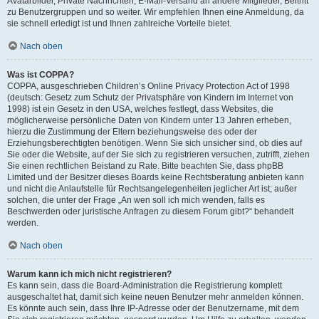
Avatarbilder, Private Nachrichten, E-Mail-Versand an andere Mitglieder, Beitritt
zu Benutzergruppen und so weiter. Wir empfehlen Ihnen eine Anmeldung, da
sie schnell erledigt ist und Ihnen zahlreiche Vorteile bietet.
Nach oben
Was ist COPPA?
COPPA, ausgeschrieben Children’s Online Privacy Protection Act of 1998
(deutsch: Gesetz zum Schutz der Privatsphäre von Kindern im Internet von
1998) ist ein Gesetz in den USA, welches festlegt, dass Websites, die
möglicherweise persönliche Daten von Kindern unter 13 Jahren erheben,
hierzu die Zustimmung der Eltern beziehungsweise des oder der
Erziehungsberechtigten benötigen. Wenn Sie sich unsicher sind, ob dies auf
Sie oder die Website, auf der Sie sich zu registrieren versuchen, zutrifft, ziehen
Sie einen rechtlichen Beistand zu Rate. Bitte beachten Sie, dass phpBB
Limited und der Besitzer dieses Boards keine Rechtsberatung anbieten kann
und nicht die Anlaufstelle für Rechtsangelegenheiten jeglicher Art ist; außer
solchen, die unter der Frage „An wen soll ich mich wenden, falls es
Beschwerden oder juristische Anfragen zu diesem Forum gibt?“ behandelt
werden.
Nach oben
Warum kann ich mich nicht registrieren?
Es kann sein, dass die Board-Administration die Registrierung komplett
ausgeschaltet hat, damit sich keine neuen Benutzer mehr anmelden können.
Es könnte auch sein, dass Ihre IP-Adresse oder der Benutzername, mit dem