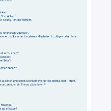
icken!
 Nachrichten!
ed dieses Forums erhalten!
d ignorierten Mitglieder?
e oder zur Liste der ignorierten Mitglieder hinzufügen oder diese
en durchsuchen?
gebnisse?
re Seite?
hemen finden?
esezeichen und einem Abonnements für ein Thema oder Forum?
a setzen oder ein Thema abonnieren?
 zulässig?
hänge erhalten?