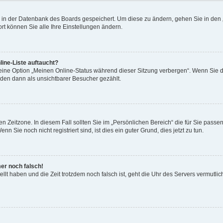
en in der Datenbank des Boards gespeichert. Um diese zu ändern, gehen Sie in den 
rt können Sie alle Ihre Einstellungen ändern.
ine-Liste auftaucht?
 eine Option „Meinen Online-Status während dieser Sitzung verbergen“. Wenn Sie d
rden dann als unsichtbarer Besucher gezählt.
n Zeitzone. In diesem Fall sollten Sie im „Persönlichen Bereich“ die für Sie passend
 Sie noch nicht registriert sind, ist dies ein guter Grund, dies jetzt zu tun.
mer noch falsch!
ellt haben und die Zeit trotzdem noch falsch ist, geht die Uhr des Servers vermutlic