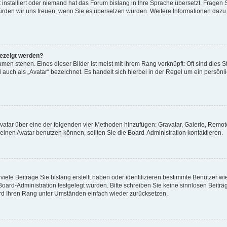
 installiert oder niemand hat das Forum bislang in Ihre Sprache übersetzt. Fragen 
t, würden wir uns freuen, wenn Sie es übersetzen würden. Weitere Informationen da
gezeigt werden?
men stehen. Eines dieser Bilder ist meist mit Ihrem Rang verknüpft: Oft sind dies S
auch als „Avatar“ bezeichnet. Es handelt sich hierbei in der Regel um ein persönl
 Avatar über eine der folgenden vier Methoden hinzufügen: Gravatar, Galerie, Rem
inen Avatar benutzen können, sollten Sie die Board-Administration kontaktieren.
iele Beiträge Sie bislang erstellt haben oder identifizieren bestimmte Benutzer
 Board-Administration festgelegt wurden. Bitte schreiben Sie keine sinnlosen Beit
wird Ihren Rang unter Umständen einfach wieder zurücksetzen.