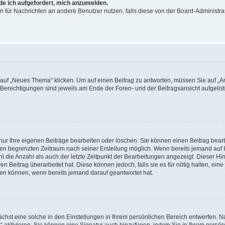
rde ich aufgefordert, mich anzumelden.
ion für Nachrichten an andere Benutzer nutzen, falls diese von der Board-Administ
f „Neues Thema“ klicken. Um auf einen Beitrag zu antworten, müssen Sie auf „Ant
e Berechtigungen sind jeweils am Ende der Foren- und der Beitragsansicht aufgeliste
nur Ihre eigenen Beiträge bearbeiten oder löschen. Sie können einen Beitrag bear
nen begrenzten Zeitraum nach seiner Erstellung möglich. Wenn bereits jemand auf Ih
 die Anzahl als auch der letzte Zeitpunkt der Bearbeitungen angezeigt. Dieser Hi
 Beitrag überarbeitet hat. Diese können jedoch, falls sie es für nötig halten, eine 
hen können, wenn bereits jemand darauf geantwortet hat.
hst eine solche in den Einstellungen in Ihrem persönlichen Bereich entwerfen. Na