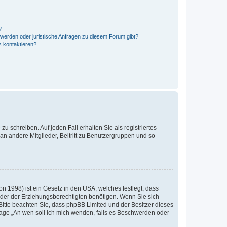
?
hwerden oder juristische Anfragen zu diesem Forum gibt?
s kontaktieren?
u schreiben. Auf jeden Fall erhalten Sie als registriertes
 an andere Mitglieder, Beitritt zu Benutzergruppen und so
n 1998) ist ein Gesetz in den USA, welches festlegt, dass
der der Erziehungsberechtigten benötigen. Wenn Sie sich
e. Bitte beachten Sie, dass phpBB Limited und der Besitzer dieses
Frage „An wen soll ich mich wenden, falls es Beschwerden oder