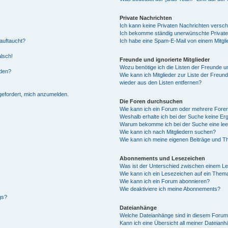
Private Nachrichten
Ich kann keine Privaten Nachrichten versch
Ich bekomme ständig unerwünschte Private
auftaucht?
Ich habe eine Spam-E-Mail von einem Mitgli
alsch!
Freunde und ignorierte Mitglieder
Wozu benötige ich die Listen der Freunde un
rden?
Wie kann ich Mitglieder zur Liste der Freund
wieder aus den Listen entfernen?
fgefordert, mich anzumelden.
Die Foren durchsuchen
Wie kann ich ein Forum oder mehrere For
Weshalb erhalte ich bei der Suche keine Er
Warum bekomme ich bei der Suche eine lee
Wie kann ich nach Mitgliedern suchen?
Wie kann ich meine eigenen Beiträge und T
Abonnements und Lesezeichen
Was ist der Unterschied zwischen einem L
Wie kann ich ein Lesezeichen auf ein Them
Wie kann ich ein Forum abonnieren?
Wie deaktiviere ich meine Abonnements?
gs?
Dateianhänge
Welche Dateianhänge sind in diesem Forum
Kann ich eine Übersicht all meiner Dateian