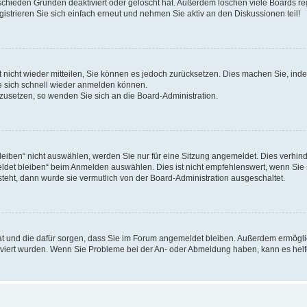
schieden Gründen deaktiviert oder gelöscht hat. Außerdem löschen viele Boards reg
strieren Sie sich einfach erneut und nehmen Sie aktiv an den Diskussionen teil!
rt nicht wieder mitteilen, Sie können es jedoch zurücksetzen. Dies machen Sie, in
e sich schnell wieder anmelden können.
ckzusetzen, so wenden Sie sich an die Board-Administration.
ben“ nicht auswählen, werden Sie nur für eine Sitzung angemeldet. Dies verhinde
et bleiben“ beim Anmelden auswählen. Dies ist nicht empfehlenswert, wenn Sie s
steht, dann wurde sie vermutlich von der Board-Administration ausgeschaltet.
 hat und die dafür sorgen, dass Sie im Forum angemeldet bleiben. Außerdem ermögl
ktiviert wurden. Wenn Sie Probleme bei der An- oder Abmeldung haben, kann es hel