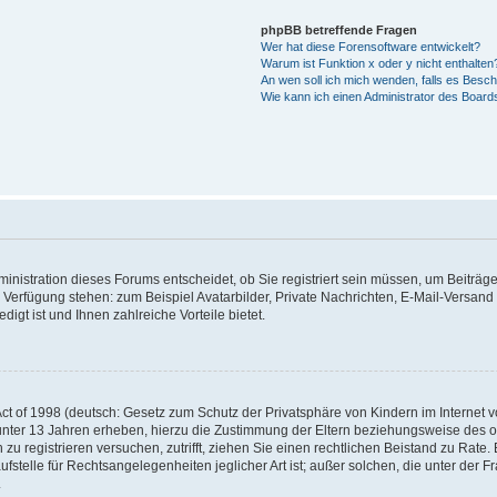
phpBB betreffende Fragen
Wer hat diese Forensoftware entwickelt?
Warum ist Funktion x oder y nicht enthalten
An wen soll ich mich wenden, falls es Besc
Wie kann ich einen Administrator des Board
nistration dieses Forums entscheidet, ob Sie registriert sein müssen, um Beiträge z
ur Verfügung stehen: zum Beispiel Avatarbilder, Private Nachrichten, E-Mail-Versand
igt ist und Ihnen zahlreiche Vorteile bietet.
t of 1998 (deutsch: Gesetz zum Schutz der Privatsphäre von Kindern im Internet vo
unter 13 Jahren erheben, hierzu die Zustimmung der Eltern beziehungsweise des o
h zu registrieren versuchen, zutrifft, ziehen Sie einen rechtlichen Beistand zu Rat
stelle für Rechtsangelegenheiten jeglicher Art ist; außer solchen, die unter der 
.