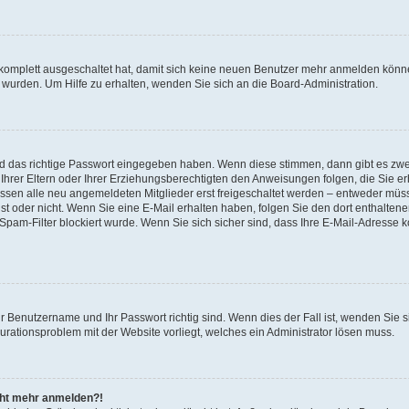
 komplett ausgeschaltet hat, damit sich keine neuen Benutzer mehr anmelden könne
 wurden. Um Hilfe zu erhalten, wenden Sie sich an die Board-Administration.
nd das richtige Passwort eingegeben haben. Wenn diese stimmen, dann gibt es zw
Ihrer Eltern oder Ihrer Erziehungsberechtigten den Anweisungen folgen, die Sie erh
üssen alle neu angemeldeten Mitglieder erst freigeschaltet werden – entweder müsse
 ist oder nicht. Wenn Sie eine E-Mail erhalten haben, folgen Sie den dort enthalte
pam-Filter blockiert wurde. Wenn Sie sich sicher sind, dass Ihre E-Mail-Adresse 
hr Benutzername und Ihr Passwort richtig sind. Wenn dies der Fall ist, wenden Sie
gurationsproblem mit der Website vorliegt, welches ein Administrator lösen muss.
icht mehr anmelden?!