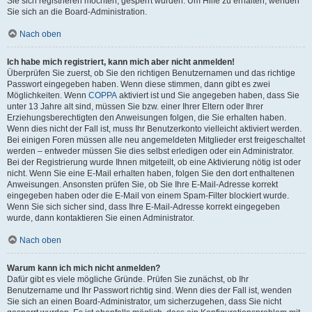
Sie sich registrieren möchten, gesperrt wurden. Um Hilfe zu erhalten, wenden
Sie sich an die Board-Administration.
Nach oben
Ich habe mich registriert, kann mich aber nicht anmelden!
Überprüfen Sie zuerst, ob Sie den richtigen Benutzernamen und das richtige
Passwort eingegeben haben. Wenn diese stimmen, dann gibt es zwei
Möglichkeiten. Wenn
COPPA
aktiviert ist und Sie angegeben haben, dass Sie
unter 13 Jahre alt sind, müssen Sie bzw. einer Ihrer Eltern oder Ihrer
Erziehungsberechtigten den Anweisungen folgen, die Sie erhalten haben.
Wenn dies nicht der Fall ist, muss Ihr Benutzerkonto vielleicht aktiviert werden.
Bei einigen Foren müssen alle neu angemeldeten Mitglieder erst freigeschaltet
werden – entweder müssen Sie dies selbst erledigen oder ein Administrator.
Bei der Registrierung wurde Ihnen mitgeteilt, ob eine Aktivierung nötig ist oder
nicht. Wenn Sie eine E-Mail erhalten haben, folgen Sie den dort enthaltenen
Anweisungen. Ansonsten prüfen Sie, ob Sie Ihre E-Mail-Adresse korrekt
eingegeben haben oder die E-Mail von einem Spam-Filter blockiert wurde.
Wenn Sie sich sicher sind, dass Ihre E-Mail-Adresse korrekt eingegeben
wurde, dann kontaktieren Sie einen Administrator.
Nach oben
Warum kann ich mich nicht anmelden?
Dafür gibt es viele mögliche Gründe. Prüfen Sie zunächst, ob Ihr
Benutzername und Ihr Passwort richtig sind. Wenn dies der Fall ist, wenden
Sie sich an einen Board-Administrator, um sicherzugehen, dass Sie nicht