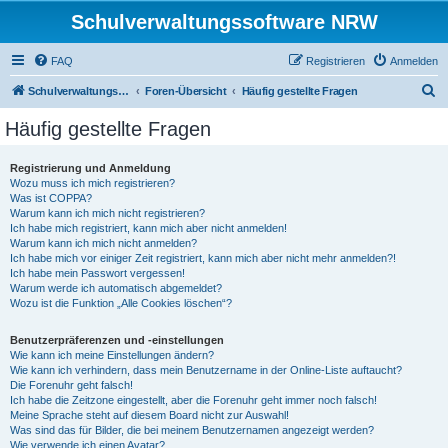
Schulverwaltungssoftware NRW
FAQ
Registrieren
Anmelden
S
Schulverwaltungssoftware NRW
Foren-Übersicht
Häufig gestellte Fragen
u
Häufig gestellte Fragen
c
h
Registrierung und Anmeldung
Wozu muss ich mich registrieren?
e
Was ist COPPA?
Warum kann ich mich nicht registrieren?
Ich habe mich registriert, kann mich aber nicht anmelden!
Warum kann ich mich nicht anmelden?
Ich habe mich vor einiger Zeit registriert, kann mich aber nicht mehr anmelden?!
Ich habe mein Passwort vergessen!
Warum werde ich automatisch abgemeldet?
Wozu ist die Funktion „Alle Cookies löschen“?
Benutzerpräferenzen und -einstellungen
Wie kann ich meine Einstellungen ändern?
Wie kann ich verhindern, dass mein Benutzername in der Online-Liste auftaucht?
Die Forenuhr geht falsch!
Ich habe die Zeitzone eingestellt, aber die Forenuhr geht immer noch falsch!
Meine Sprache steht auf diesem Board nicht zur Auswahl!
Was sind das für Bilder, die bei meinem Benutzernamen angezeigt werden?
Wie verwende ich einen Avatar?