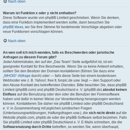
Nach oben
Warum ist Funktion x oder y nicht enthalten?
Diese Software wurde von phpBB Limited geschrieben. Wenn Sie denken,
dass eine Funktion implementiert werden sollte, dann besuchen Sie
phpBB Ideas
, wo Sie Ihre Stimme für bestehende Vorschläge abgeben oder
neue Funktionen vorschlagen können.
Nach oben
An wen soll ich mich wenden, falls es Beschwerden oder juristische
Anfragen zu diesem Forum gibt?
Jeder Administrator, der auf der „Das Team“-Seite aufgeführt ist, ist ein
geeigneter Kontakt für Ihre Beschwerde. Wenn Sie so keine Antwort erhalten,
sollten Sie den Besitzer der Domain kontaktieren (führen Sie dazu eine
„WHOIS“-Abfrage
durch) oder — falls diese Seite bei einem kostenlosen
Webhoster wie z. B. Yahoo!, free.fr, funpic.de usw. liegt — den Support oder
den Abuse-Kontakt des betreffenden Dienstes. Bitte beachten Sie, dass phpBB
Limited (phpBB.com) und phpBB Deutschland e. V. (phpBB.de)
absolut keinen
Einfluss
auf die Benutzung oder den oder die Benutzer der Forensoftware
haben und dafür in keiner Weise zur Verantwortung herangezogen werden
können. Kontaktieren Sie daher nie phpBB Limited oder phpBB Deutschland
e. V. in Zusammenhang mit jeglichen juristischen Fragen
(Unterlassungserklärungen, Haftungsfragen usw.), die
sich nicht direkt
auf die
Website phpbb.com, phpbb.de oder die phpBB-Software selbst beziehen. Falls
Sie phpBB Limited oder phpBB Deutschland e. V. E-Mails schreiben, die die
Softwarenutzung durch Dritte
betreffen, so werden Sie, wenn überhaupt,