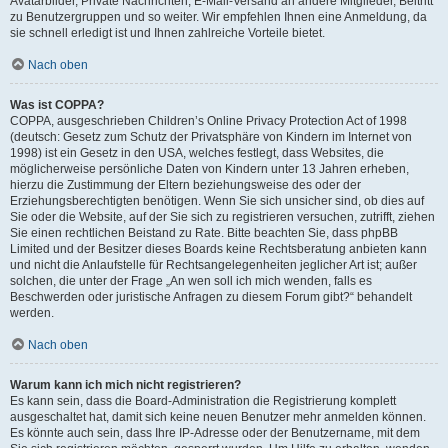
Avatarbilder, Private Nachrichten, E-Mail-Versand an andere Mitglieder, Beitritt
zu Benutzergruppen und so weiter. Wir empfehlen Ihnen eine Anmeldung, da
sie schnell erledigt ist und Ihnen zahlreiche Vorteile bietet.
Nach oben
Was ist COPPA?
COPPA, ausgeschrieben Children’s Online Privacy Protection Act of 1998
(deutsch: Gesetz zum Schutz der Privatsphäre von Kindern im Internet von
1998) ist ein Gesetz in den USA, welches festlegt, dass Websites, die
möglicherweise persönliche Daten von Kindern unter 13 Jahren erheben,
hierzu die Zustimmung der Eltern beziehungsweise des oder der
Erziehungsberechtigten benötigen. Wenn Sie sich unsicher sind, ob dies auf
Sie oder die Website, auf der Sie sich zu registrieren versuchen, zutrifft, ziehen
Sie einen rechtlichen Beistand zu Rate. Bitte beachten Sie, dass phpBB
Limited und der Besitzer dieses Boards keine Rechtsberatung anbieten kann
und nicht die Anlaufstelle für Rechtsangelegenheiten jeglicher Art ist; außer
solchen, die unter der Frage „An wen soll ich mich wenden, falls es
Beschwerden oder juristische Anfragen zu diesem Forum gibt?“ behandelt
werden.
Nach oben
Warum kann ich mich nicht registrieren?
Es kann sein, dass die Board-Administration die Registrierung komplett
ausgeschaltet hat, damit sich keine neuen Benutzer mehr anmelden können.
Es könnte auch sein, dass Ihre IP-Adresse oder der Benutzername, mit dem