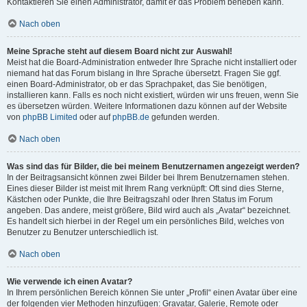
Kontaktieren Sie einen Administrator, damit er das Problem beheben kann.
Nach oben
Meine Sprache steht auf diesem Board nicht zur Auswahl!
Meist hat die Board-Administration entweder Ihre Sprache nicht installiert oder
niemand hat das Forum bislang in Ihre Sprache übersetzt. Fragen Sie ggf.
einen Board-Administrator, ob er das Sprachpaket, das Sie benötigen,
installieren kann. Falls es noch nicht existiert, würden wir uns freuen, wenn Sie
es übersetzen würden. Weitere Informationen dazu können auf der Website
von
phpBB Limited
oder auf
phpBB.de
gefunden werden.
Nach oben
Was sind das für Bilder, die bei meinem Benutzernamen angezeigt werden?
In der Beitragsansicht können zwei Bilder bei Ihrem Benutzernamen stehen.
Eines dieser Bilder ist meist mit Ihrem Rang verknüpft: Oft sind dies Sterne,
Kästchen oder Punkte, die Ihre Beitragszahl oder Ihren Status im Forum
angeben. Das andere, meist größere, Bild wird auch als „Avatar“ bezeichnet.
Es handelt sich hierbei in der Regel um ein persönliches Bild, welches von
Benutzer zu Benutzer unterschiedlich ist.
Nach oben
Wie verwende ich einen Avatar?
In Ihrem persönlichen Bereich können Sie unter „Profil“ einen Avatar über eine
der folgenden vier Methoden hinzufügen: Gravatar, Galerie, Remote oder