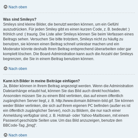
Nach oben
Was sind Smileys?
Smileys sind kleine Bilder, die benutzt werden können, um ein Gefühl
auszudrücken. Für jeden Smiley gibt es einen kurzen Code, z. B. bedeutet :)
fröhlich und :( traurig. Die Liste aller Smileys können Sie beim Verfassen eines
Beitrags sehen. Versuchen Sie bitte trotzdem, Smileys nicht zu häufig zu
benutzen, sie können einen Beitrag schnell unlesbar machen und ein
Moderator könnte deshalb Ihren Beitrag entsprechend überarbeiten oder gar
komplett löschen. Die Board-Administration kann auch die Anzahl der Smileys
begrenzen, die Sie in einem Beitrag benutzen können.
Nach oben
Kann ich Bilder in meine Beiträge einfügen?
Ja, Bilder können in Ihrem Beitrag angezeigt werden. Wenn die Administration
Dateianhänge erlaubt hat, können Sie das Bild auch direkt hochladen.
Ansonsten müssen Sie zu einem Bild verlinken, das auf einem öffentlich
zugänglichen Server liegt, z. B. http://www.domain.tld/mein-bild.gif. Sie können
weder Bilder verlinken, die sich auf Ihrem eigenen PC befinden (außer es ist
ein öffentlich zugänglicher Server), noch zu Bildern, die nur nach einer
Anmeldung verfügbar sind, z. B. Hotmail- oder Yahoo-Mailboxen, mit einem
Passwort geschützte Seiten usw. Um das Bild anzuzeigen, benutze den
BBCode-Tag „[img]“.
Nach oben