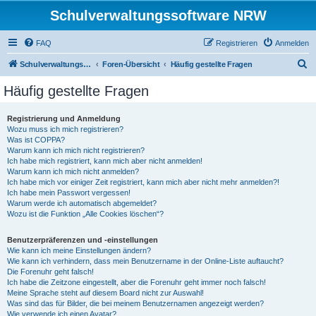
Schulverwaltungssoftware NRW
FAQ
Registrieren
Anmelden
S
Schulverwaltungssoftware NRW
Foren-Übersicht
Häufig gestellte Fragen
u
Häufig gestellte Fragen
c
h
Registrierung und Anmeldung
Wozu muss ich mich registrieren?
e
Was ist COPPA?
Warum kann ich mich nicht registrieren?
Ich habe mich registriert, kann mich aber nicht anmelden!
Warum kann ich mich nicht anmelden?
Ich habe mich vor einiger Zeit registriert, kann mich aber nicht mehr anmelden?!
Ich habe mein Passwort vergessen!
Warum werde ich automatisch abgemeldet?
Wozu ist die Funktion „Alle Cookies löschen“?
Benutzerpräferenzen und -einstellungen
Wie kann ich meine Einstellungen ändern?
Wie kann ich verhindern, dass mein Benutzername in der Online-Liste auftaucht?
Die Forenuhr geht falsch!
Ich habe die Zeitzone eingestellt, aber die Forenuhr geht immer noch falsch!
Meine Sprache steht auf diesem Board nicht zur Auswahl!
Was sind das für Bilder, die bei meinem Benutzernamen angezeigt werden?
Wie verwende ich einen Avatar?