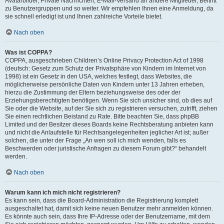
Avatarbilder, Private Nachrichten, E-Mail-Versand an andere Mitglieder, Beitritt
zu Benutzergruppen und so weiter. Wir empfehlen Ihnen eine Anmeldung, da
sie schnell erledigt ist und Ihnen zahlreiche Vorteile bietet.
Nach oben
Was ist COPPA?
COPPA, ausgeschrieben Children’s Online Privacy Protection Act of 1998
(deutsch: Gesetz zum Schutz der Privatsphäre von Kindern im Internet von
1998) ist ein Gesetz in den USA, welches festlegt, dass Websites, die
möglicherweise persönliche Daten von Kindern unter 13 Jahren erheben,
hierzu die Zustimmung der Eltern beziehungsweise des oder der
Erziehungsberechtigten benötigen. Wenn Sie sich unsicher sind, ob dies auf
Sie oder die Website, auf der Sie sich zu registrieren versuchen, zutrifft, ziehen
Sie einen rechtlichen Beistand zu Rate. Bitte beachten Sie, dass phpBB
Limited und der Besitzer dieses Boards keine Rechtsberatung anbieten kann
und nicht die Anlaufstelle für Rechtsangelegenheiten jeglicher Art ist; außer
solchen, die unter der Frage „An wen soll ich mich wenden, falls es
Beschwerden oder juristische Anfragen zu diesem Forum gibt?“ behandelt
werden.
Nach oben
Warum kann ich mich nicht registrieren?
Es kann sein, dass die Board-Administration die Registrierung komplett
ausgeschaltet hat, damit sich keine neuen Benutzer mehr anmelden können.
Es könnte auch sein, dass Ihre IP-Adresse oder der Benutzername, mit dem