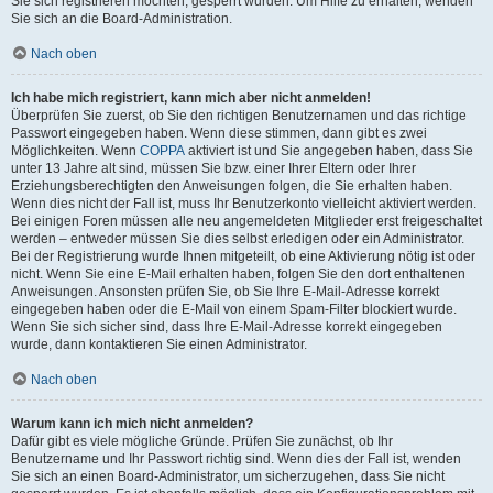
Sie sich registrieren möchten, gesperrt wurden. Um Hilfe zu erhalten, wenden
Sie sich an die Board-Administration.
Nach oben
Ich habe mich registriert, kann mich aber nicht anmelden!
Überprüfen Sie zuerst, ob Sie den richtigen Benutzernamen und das richtige
Passwort eingegeben haben. Wenn diese stimmen, dann gibt es zwei
Möglichkeiten. Wenn
COPPA
aktiviert ist und Sie angegeben haben, dass Sie
unter 13 Jahre alt sind, müssen Sie bzw. einer Ihrer Eltern oder Ihrer
Erziehungsberechtigten den Anweisungen folgen, die Sie erhalten haben.
Wenn dies nicht der Fall ist, muss Ihr Benutzerkonto vielleicht aktiviert werden.
Bei einigen Foren müssen alle neu angemeldeten Mitglieder erst freigeschaltet
werden – entweder müssen Sie dies selbst erledigen oder ein Administrator.
Bei der Registrierung wurde Ihnen mitgeteilt, ob eine Aktivierung nötig ist oder
nicht. Wenn Sie eine E-Mail erhalten haben, folgen Sie den dort enthaltenen
Anweisungen. Ansonsten prüfen Sie, ob Sie Ihre E-Mail-Adresse korrekt
eingegeben haben oder die E-Mail von einem Spam-Filter blockiert wurde.
Wenn Sie sich sicher sind, dass Ihre E-Mail-Adresse korrekt eingegeben
wurde, dann kontaktieren Sie einen Administrator.
Nach oben
Warum kann ich mich nicht anmelden?
Dafür gibt es viele mögliche Gründe. Prüfen Sie zunächst, ob Ihr
Benutzername und Ihr Passwort richtig sind. Wenn dies der Fall ist, wenden
Sie sich an einen Board-Administrator, um sicherzugehen, dass Sie nicht