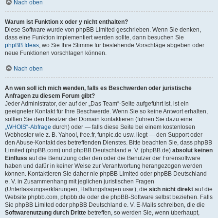
Nach oben
Warum ist Funktion x oder y nicht enthalten?
Diese Software wurde von phpBB Limited geschrieben. Wenn Sie denken,
dass eine Funktion implementiert werden sollte, dann besuchen Sie
phpBB Ideas
, wo Sie Ihre Stimme für bestehende Vorschläge abgeben oder
neue Funktionen vorschlagen können.
Nach oben
An wen soll ich mich wenden, falls es Beschwerden oder juristische
Anfragen zu diesem Forum gibt?
Jeder Administrator, der auf der „Das Team“-Seite aufgeführt ist, ist ein
geeigneter Kontakt für Ihre Beschwerde. Wenn Sie so keine Antwort erhalten,
sollten Sie den Besitzer der Domain kontaktieren (führen Sie dazu eine
„WHOIS“-Abfrage
durch) oder — falls diese Seite bei einem kostenlosen
Webhoster wie z. B. Yahoo!, free.fr, funpic.de usw. liegt — den Support oder
den Abuse-Kontakt des betreffenden Dienstes. Bitte beachten Sie, dass phpBB
Limited (phpBB.com) und phpBB Deutschland e. V. (phpBB.de)
absolut keinen
Einfluss
auf die Benutzung oder den oder die Benutzer der Forensoftware
haben und dafür in keiner Weise zur Verantwortung herangezogen werden
können. Kontaktieren Sie daher nie phpBB Limited oder phpBB Deutschland
e. V. in Zusammenhang mit jeglichen juristischen Fragen
(Unterlassungserklärungen, Haftungsfragen usw.), die
sich nicht direkt
auf die
Website phpbb.com, phpbb.de oder die phpBB-Software selbst beziehen. Falls
Sie phpBB Limited oder phpBB Deutschland e. V. E-Mails schreiben, die die
Softwarenutzung durch Dritte
betreffen, so werden Sie, wenn überhaupt,