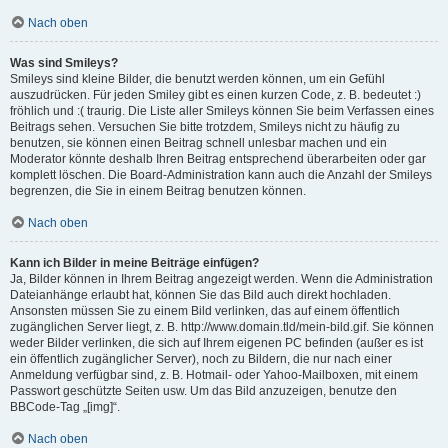
Nach oben
Was sind Smileys?
Smileys sind kleine Bilder, die benutzt werden können, um ein Gefühl
auszudrücken. Für jeden Smiley gibt es einen kurzen Code, z. B. bedeutet :)
fröhlich und :( traurig. Die Liste aller Smileys können Sie beim Verfassen eines
Beitrags sehen. Versuchen Sie bitte trotzdem, Smileys nicht zu häufig zu
benutzen, sie können einen Beitrag schnell unlesbar machen und ein
Moderator könnte deshalb Ihren Beitrag entsprechend überarbeiten oder gar
komplett löschen. Die Board-Administration kann auch die Anzahl der Smileys
begrenzen, die Sie in einem Beitrag benutzen können.
Nach oben
Kann ich Bilder in meine Beiträge einfügen?
Ja, Bilder können in Ihrem Beitrag angezeigt werden. Wenn die Administration
Dateianhänge erlaubt hat, können Sie das Bild auch direkt hochladen.
Ansonsten müssen Sie zu einem Bild verlinken, das auf einem öffentlich
zugänglichen Server liegt, z. B. http://www.domain.tld/mein-bild.gif. Sie können
weder Bilder verlinken, die sich auf Ihrem eigenen PC befinden (außer es ist
ein öffentlich zugänglicher Server), noch zu Bildern, die nur nach einer
Anmeldung verfügbar sind, z. B. Hotmail- oder Yahoo-Mailboxen, mit einem
Passwort geschützte Seiten usw. Um das Bild anzuzeigen, benutze den
BBCode-Tag „[img]“.
Nach oben