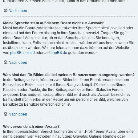
Kontaktieren Sie einen Administrator, damit er das Problem beheben kann.
Nach oben
Meine Sprache steht auf diesem Board nicht zur Auswahl!
Meist hat die Board-Administration entweder Ihre Sprache nicht installiert oder
niemand hat das Forum bislang in Ihre Sprache übersetzt. Fragen Sie ggf.
einen Board-Administrator, ob er das Sprachpaket, das Sie benötigen,
installieren kann. Falls es noch nicht existiert, würden wir uns freuen, wenn Sie
es übersetzen würden. Weitere Informationen dazu können auf der Website
von
phpBB Limited
oder auf
phpBB.de
gefunden werden.
Nach oben
Was sind das für Bilder, die bei meinem Benutzernamen angezeigt werden?
In der Beitragsansicht können zwei Bilder bei Ihrem Benutzernamen stehen.
Eines dieser Bilder ist meist mit Ihrem Rang verknüpft: Oft sind dies Sterne,
Kästchen oder Punkte, die Ihre Beitragszahl oder Ihren Status im Forum
angeben. Das andere, meist größere, Bild wird auch als „Avatar“ bezeichnet.
Es handelt sich hierbei in der Regel um ein persönliches Bild, welches von
Benutzer zu Benutzer unterschiedlich ist.
Nach oben
Wie verwende ich einen Avatar?
In Ihrem persönlichen Bereich können Sie unter „Profil“ einen Avatar über eine
der folgenden vier Methoden hinzufügen: Gravatar, Galerie, Remote oder