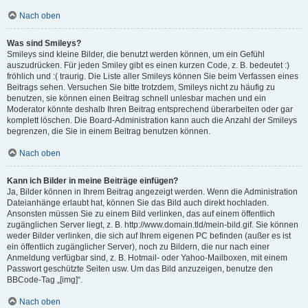
Nach oben
Was sind Smileys?
Smileys sind kleine Bilder, die benutzt werden können, um ein Gefühl
auszudrücken. Für jeden Smiley gibt es einen kurzen Code, z. B. bedeutet :)
fröhlich und :( traurig. Die Liste aller Smileys können Sie beim Verfassen eines
Beitrags sehen. Versuchen Sie bitte trotzdem, Smileys nicht zu häufig zu
benutzen, sie können einen Beitrag schnell unlesbar machen und ein
Moderator könnte deshalb Ihren Beitrag entsprechend überarbeiten oder gar
komplett löschen. Die Board-Administration kann auch die Anzahl der Smileys
begrenzen, die Sie in einem Beitrag benutzen können.
Nach oben
Kann ich Bilder in meine Beiträge einfügen?
Ja, Bilder können in Ihrem Beitrag angezeigt werden. Wenn die Administration
Dateianhänge erlaubt hat, können Sie das Bild auch direkt hochladen.
Ansonsten müssen Sie zu einem Bild verlinken, das auf einem öffentlich
zugänglichen Server liegt, z. B. http://www.domain.tld/mein-bild.gif. Sie können
weder Bilder verlinken, die sich auf Ihrem eigenen PC befinden (außer es ist
ein öffentlich zugänglicher Server), noch zu Bildern, die nur nach einer
Anmeldung verfügbar sind, z. B. Hotmail- oder Yahoo-Mailboxen, mit einem
Passwort geschützte Seiten usw. Um das Bild anzuzeigen, benutze den
BBCode-Tag „[img]“.
Nach oben