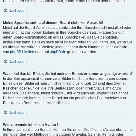
Kontaktieren Sie einen Administrator, damit er das Problem beheben kann.
Nach oben
Meine Sprache steht auf diesem Board nicht zur Auswahl!
Meist hat die Board-Administration entweder Ihre Sprache nicht installiert oder
niemand hat das Forum bislang in Ihre Sprache übersetzt. Fragen Sie ggf.
einen Board-Administrator, ob er das Sprachpaket, das Sie benötigen,
installieren kann. Falls es noch nicht existiert, würden wir uns freuen, wenn Sie
es übersetzen würden. Weitere Informationen dazu können auf der Website
von
phpBB Limited
oder auf
phpBB.de
gefunden werden.
Nach oben
Was sind das für Bilder, die bei meinem Benutzernamen angezeigt werden?
In der Beitragsansicht können zwei Bilder bei Ihrem Benutzernamen stehen.
Eines dieser Bilder ist meist mit Ihrem Rang verknüpft: Oft sind dies Sterne,
Kästchen oder Punkte, die Ihre Beitragszahl oder Ihren Status im Forum
angeben. Das andere, meist größere, Bild wird auch als „Avatar“ bezeichnet.
Es handelt sich hierbei in der Regel um ein persönliches Bild, welches von
Benutzer zu Benutzer unterschiedlich ist.
Nach oben
Wie verwende ich einen Avatar?
In Ihrem persönlichen Bereich können Sie unter „Profil“ einen Avatar über eine
der folgenden vier Methoden hinzufügen: Gravatar, Galerie, Remote oder