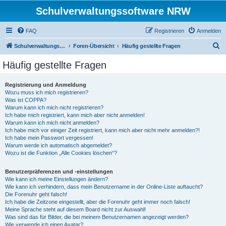
Schulverwaltungssoftware NRW
FAQ
Registrieren
Anmelden
S
Schulverwaltungssoftware NRW
Foren-Übersicht
Häufig gestellte Fragen
u
Häufig gestellte Fragen
c
h
Registrierung und Anmeldung
Wozu muss ich mich registrieren?
e
Was ist COPPA?
Warum kann ich mich nicht registrieren?
Ich habe mich registriert, kann mich aber nicht anmelden!
Warum kann ich mich nicht anmelden?
Ich habe mich vor einiger Zeit registriert, kann mich aber nicht mehr anmelden?!
Ich habe mein Passwort vergessen!
Warum werde ich automatisch abgemeldet?
Wozu ist die Funktion „Alle Cookies löschen“?
Benutzerpräferenzen und -einstellungen
Wie kann ich meine Einstellungen ändern?
Wie kann ich verhindern, dass mein Benutzername in der Online-Liste auftaucht?
Die Forenuhr geht falsch!
Ich habe die Zeitzone eingestellt, aber die Forenuhr geht immer noch falsch!
Meine Sprache steht auf diesem Board nicht zur Auswahl!
Was sind das für Bilder, die bei meinem Benutzernamen angezeigt werden?
Wie verwende ich einen Avatar?