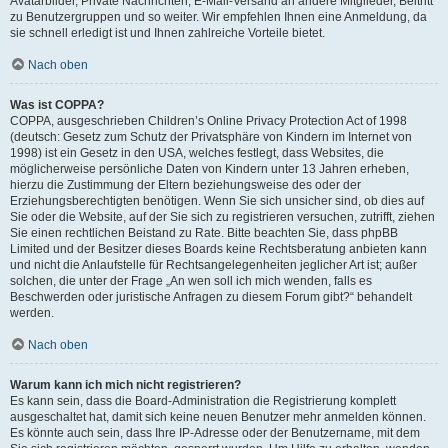
Avatarbilder, Private Nachrichten, E-Mail-Versand an andere Mitglieder, Beitritt
zu Benutzergruppen und so weiter. Wir empfehlen Ihnen eine Anmeldung, da
sie schnell erledigt ist und Ihnen zahlreiche Vorteile bietet.
Nach oben
Was ist COPPA?
COPPA, ausgeschrieben Children’s Online Privacy Protection Act of 1998
(deutsch: Gesetz zum Schutz der Privatsphäre von Kindern im Internet von
1998) ist ein Gesetz in den USA, welches festlegt, dass Websites, die
möglicherweise persönliche Daten von Kindern unter 13 Jahren erheben,
hierzu die Zustimmung der Eltern beziehungsweise des oder der
Erziehungsberechtigten benötigen. Wenn Sie sich unsicher sind, ob dies auf
Sie oder die Website, auf der Sie sich zu registrieren versuchen, zutrifft, ziehen
Sie einen rechtlichen Beistand zu Rate. Bitte beachten Sie, dass phpBB
Limited und der Besitzer dieses Boards keine Rechtsberatung anbieten kann
und nicht die Anlaufstelle für Rechtsangelegenheiten jeglicher Art ist; außer
solchen, die unter der Frage „An wen soll ich mich wenden, falls es
Beschwerden oder juristische Anfragen zu diesem Forum gibt?“ behandelt
werden.
Nach oben
Warum kann ich mich nicht registrieren?
Es kann sein, dass die Board-Administration die Registrierung komplett
ausgeschaltet hat, damit sich keine neuen Benutzer mehr anmelden können.
Es könnte auch sein, dass Ihre IP-Adresse oder der Benutzername, mit dem