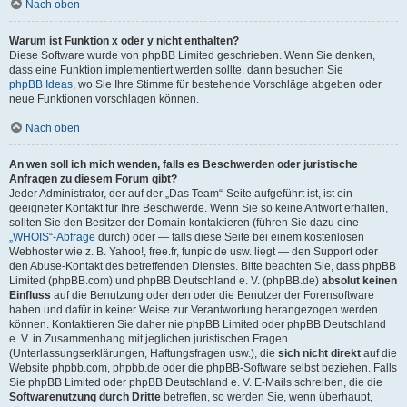
Nach oben
Warum ist Funktion x oder y nicht enthalten?
Diese Software wurde von phpBB Limited geschrieben. Wenn Sie denken,
dass eine Funktion implementiert werden sollte, dann besuchen Sie
phpBB Ideas
, wo Sie Ihre Stimme für bestehende Vorschläge abgeben oder
neue Funktionen vorschlagen können.
Nach oben
An wen soll ich mich wenden, falls es Beschwerden oder juristische
Anfragen zu diesem Forum gibt?
Jeder Administrator, der auf der „Das Team“-Seite aufgeführt ist, ist ein
geeigneter Kontakt für Ihre Beschwerde. Wenn Sie so keine Antwort erhalten,
sollten Sie den Besitzer der Domain kontaktieren (führen Sie dazu eine
„WHOIS“-Abfrage
durch) oder — falls diese Seite bei einem kostenlosen
Webhoster wie z. B. Yahoo!, free.fr, funpic.de usw. liegt — den Support oder
den Abuse-Kontakt des betreffenden Dienstes. Bitte beachten Sie, dass phpBB
Limited (phpBB.com) und phpBB Deutschland e. V. (phpBB.de)
absolut keinen
Einfluss
auf die Benutzung oder den oder die Benutzer der Forensoftware
haben und dafür in keiner Weise zur Verantwortung herangezogen werden
können. Kontaktieren Sie daher nie phpBB Limited oder phpBB Deutschland
e. V. in Zusammenhang mit jeglichen juristischen Fragen
(Unterlassungserklärungen, Haftungsfragen usw.), die
sich nicht direkt
auf die
Website phpbb.com, phpbb.de oder die phpBB-Software selbst beziehen. Falls
Sie phpBB Limited oder phpBB Deutschland e. V. E-Mails schreiben, die die
Softwarenutzung durch Dritte
betreffen, so werden Sie, wenn überhaupt,