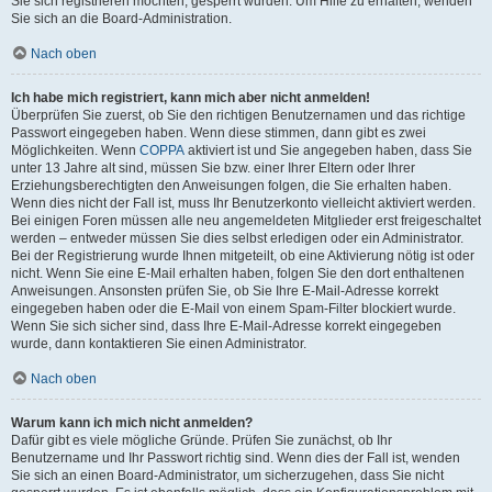
Sie sich registrieren möchten, gesperrt wurden. Um Hilfe zu erhalten, wenden
Sie sich an die Board-Administration.
Nach oben
Ich habe mich registriert, kann mich aber nicht anmelden!
Überprüfen Sie zuerst, ob Sie den richtigen Benutzernamen und das richtige
Passwort eingegeben haben. Wenn diese stimmen, dann gibt es zwei
Möglichkeiten. Wenn
COPPA
aktiviert ist und Sie angegeben haben, dass Sie
unter 13 Jahre alt sind, müssen Sie bzw. einer Ihrer Eltern oder Ihrer
Erziehungsberechtigten den Anweisungen folgen, die Sie erhalten haben.
Wenn dies nicht der Fall ist, muss Ihr Benutzerkonto vielleicht aktiviert werden.
Bei einigen Foren müssen alle neu angemeldeten Mitglieder erst freigeschaltet
werden – entweder müssen Sie dies selbst erledigen oder ein Administrator.
Bei der Registrierung wurde Ihnen mitgeteilt, ob eine Aktivierung nötig ist oder
nicht. Wenn Sie eine E-Mail erhalten haben, folgen Sie den dort enthaltenen
Anweisungen. Ansonsten prüfen Sie, ob Sie Ihre E-Mail-Adresse korrekt
eingegeben haben oder die E-Mail von einem Spam-Filter blockiert wurde.
Wenn Sie sich sicher sind, dass Ihre E-Mail-Adresse korrekt eingegeben
wurde, dann kontaktieren Sie einen Administrator.
Nach oben
Warum kann ich mich nicht anmelden?
Dafür gibt es viele mögliche Gründe. Prüfen Sie zunächst, ob Ihr
Benutzername und Ihr Passwort richtig sind. Wenn dies der Fall ist, wenden
Sie sich an einen Board-Administrator, um sicherzugehen, dass Sie nicht