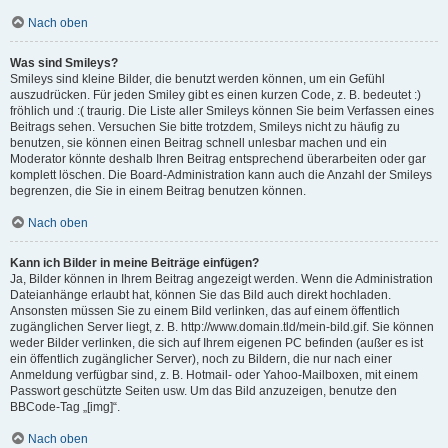
Nach oben
Was sind Smileys?
Smileys sind kleine Bilder, die benutzt werden können, um ein Gefühl
auszudrücken. Für jeden Smiley gibt es einen kurzen Code, z. B. bedeutet :)
fröhlich und :( traurig. Die Liste aller Smileys können Sie beim Verfassen eines
Beitrags sehen. Versuchen Sie bitte trotzdem, Smileys nicht zu häufig zu
benutzen, sie können einen Beitrag schnell unlesbar machen und ein
Moderator könnte deshalb Ihren Beitrag entsprechend überarbeiten oder gar
komplett löschen. Die Board-Administration kann auch die Anzahl der Smileys
begrenzen, die Sie in einem Beitrag benutzen können.
Nach oben
Kann ich Bilder in meine Beiträge einfügen?
Ja, Bilder können in Ihrem Beitrag angezeigt werden. Wenn die Administration
Dateianhänge erlaubt hat, können Sie das Bild auch direkt hochladen.
Ansonsten müssen Sie zu einem Bild verlinken, das auf einem öffentlich
zugänglichen Server liegt, z. B. http://www.domain.tld/mein-bild.gif. Sie können
weder Bilder verlinken, die sich auf Ihrem eigenen PC befinden (außer es ist
ein öffentlich zugänglicher Server), noch zu Bildern, die nur nach einer
Anmeldung verfügbar sind, z. B. Hotmail- oder Yahoo-Mailboxen, mit einem
Passwort geschützte Seiten usw. Um das Bild anzuzeigen, benutze den
BBCode-Tag „[img]“.
Nach oben