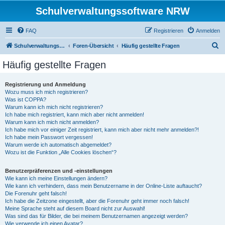
Schulverwaltungssoftware NRW
FAQ
Registrieren
Anmelden
S
Schulverwaltungssoftware NRW
Foren-Übersicht
Häufig gestellte Fragen
u
Häufig gestellte Fragen
c
h
Registrierung und Anmeldung
Wozu muss ich mich registrieren?
e
Was ist COPPA?
Warum kann ich mich nicht registrieren?
Ich habe mich registriert, kann mich aber nicht anmelden!
Warum kann ich mich nicht anmelden?
Ich habe mich vor einiger Zeit registriert, kann mich aber nicht mehr anmelden?!
Ich habe mein Passwort vergessen!
Warum werde ich automatisch abgemeldet?
Wozu ist die Funktion „Alle Cookies löschen“?
Benutzerpräferenzen und -einstellungen
Wie kann ich meine Einstellungen ändern?
Wie kann ich verhindern, dass mein Benutzername in der Online-Liste auftaucht?
Die Forenuhr geht falsch!
Ich habe die Zeitzone eingestellt, aber die Forenuhr geht immer noch falsch!
Meine Sprache steht auf diesem Board nicht zur Auswahl!
Was sind das für Bilder, die bei meinem Benutzernamen angezeigt werden?
Wie verwende ich einen Avatar?