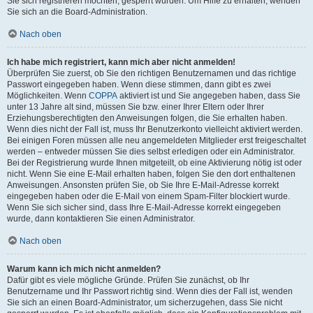
Sie sich registrieren möchten, gesperrt wurden. Um Hilfe zu erhalten, wenden
Sie sich an die Board-Administration.
Nach oben
Ich habe mich registriert, kann mich aber nicht anmelden!
Überprüfen Sie zuerst, ob Sie den richtigen Benutzernamen und das richtige
Passwort eingegeben haben. Wenn diese stimmen, dann gibt es zwei
Möglichkeiten. Wenn
COPPA
aktiviert ist und Sie angegeben haben, dass Sie
unter 13 Jahre alt sind, müssen Sie bzw. einer Ihrer Eltern oder Ihrer
Erziehungsberechtigten den Anweisungen folgen, die Sie erhalten haben.
Wenn dies nicht der Fall ist, muss Ihr Benutzerkonto vielleicht aktiviert werden.
Bei einigen Foren müssen alle neu angemeldeten Mitglieder erst freigeschaltet
werden – entweder müssen Sie dies selbst erledigen oder ein Administrator.
Bei der Registrierung wurde Ihnen mitgeteilt, ob eine Aktivierung nötig ist oder
nicht. Wenn Sie eine E-Mail erhalten haben, folgen Sie den dort enthaltenen
Anweisungen. Ansonsten prüfen Sie, ob Sie Ihre E-Mail-Adresse korrekt
eingegeben haben oder die E-Mail von einem Spam-Filter blockiert wurde.
Wenn Sie sich sicher sind, dass Ihre E-Mail-Adresse korrekt eingegeben
wurde, dann kontaktieren Sie einen Administrator.
Nach oben
Warum kann ich mich nicht anmelden?
Dafür gibt es viele mögliche Gründe. Prüfen Sie zunächst, ob Ihr
Benutzername und Ihr Passwort richtig sind. Wenn dies der Fall ist, wenden
Sie sich an einen Board-Administrator, um sicherzugehen, dass Sie nicht