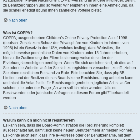
Avatarbilder, Private Nachrichten, E-Mail-Versand an andere Mitglieder, Beitritt
zu Benutzergruppen und so weiter. Wir empfehlen Ihnen eine Anmeldung, da
sie schnell erledigt ist und Ihnen zahlreiche Vorteile bietet.
Nach oben
Was ist COPPA?
COPPA, ausgeschrieben Children’s Online Privacy Protection Act of 1998
(deutsch: Gesetz zum Schutz der Privatsphäre von Kindern im Internet von
1998) ist ein Gesetz in den USA, welches festlegt, dass Websites, die
möglicherweise persönliche Daten von Kindern unter 13 Jahren erheben,
hierzu die Zustimmung der Eltern beziehungsweise des oder der
Erziehungsberechtigten benötigen. Wenn Sie sich unsicher sind, ob dies auf
Sie oder die Website, auf der Sie sich zu registrieren versuchen, zutrifft, ziehen
Sie einen rechtlichen Beistand zu Rate. Bitte beachten Sie, dass phpBB
Limited und der Besitzer dieses Boards keine Rechtsberatung anbieten kann
und nicht die Anlaufstelle für Rechtsangelegenheiten jeglicher Art ist; außer
solchen, die unter der Frage „An wen soll ich mich wenden, falls es
Beschwerden oder juristische Anfragen zu diesem Forum gibt?“ behandelt
werden.
Nach oben
Warum kann ich mich nicht registrieren?
Es kann sein, dass die Board-Administration die Registrierung komplett
ausgeschaltet hat, damit sich keine neuen Benutzer mehr anmelden können.
Es könnte auch sein, dass Ihre IP-Adresse oder der Benutzername, mit dem