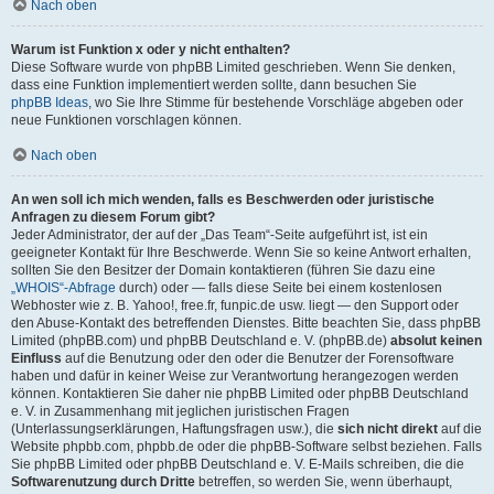
Nach oben
Warum ist Funktion x oder y nicht enthalten?
Diese Software wurde von phpBB Limited geschrieben. Wenn Sie denken,
dass eine Funktion implementiert werden sollte, dann besuchen Sie
phpBB Ideas
, wo Sie Ihre Stimme für bestehende Vorschläge abgeben oder
neue Funktionen vorschlagen können.
Nach oben
An wen soll ich mich wenden, falls es Beschwerden oder juristische
Anfragen zu diesem Forum gibt?
Jeder Administrator, der auf der „Das Team“-Seite aufgeführt ist, ist ein
geeigneter Kontakt für Ihre Beschwerde. Wenn Sie so keine Antwort erhalten,
sollten Sie den Besitzer der Domain kontaktieren (führen Sie dazu eine
„WHOIS“-Abfrage
durch) oder — falls diese Seite bei einem kostenlosen
Webhoster wie z. B. Yahoo!, free.fr, funpic.de usw. liegt — den Support oder
den Abuse-Kontakt des betreffenden Dienstes. Bitte beachten Sie, dass phpBB
Limited (phpBB.com) und phpBB Deutschland e. V. (phpBB.de)
absolut keinen
Einfluss
auf die Benutzung oder den oder die Benutzer der Forensoftware
haben und dafür in keiner Weise zur Verantwortung herangezogen werden
können. Kontaktieren Sie daher nie phpBB Limited oder phpBB Deutschland
e. V. in Zusammenhang mit jeglichen juristischen Fragen
(Unterlassungserklärungen, Haftungsfragen usw.), die
sich nicht direkt
auf die
Website phpbb.com, phpbb.de oder die phpBB-Software selbst beziehen. Falls
Sie phpBB Limited oder phpBB Deutschland e. V. E-Mails schreiben, die die
Softwarenutzung durch Dritte
betreffen, so werden Sie, wenn überhaupt,