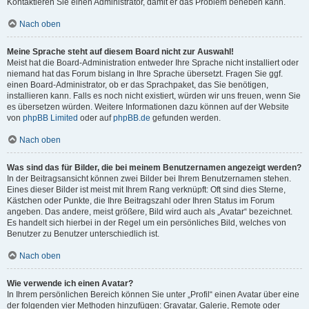
Kontaktieren Sie einen Administrator, damit er das Problem beheben kann.
Nach oben
Meine Sprache steht auf diesem Board nicht zur Auswahl!
Meist hat die Board-Administration entweder Ihre Sprache nicht installiert oder
niemand hat das Forum bislang in Ihre Sprache übersetzt. Fragen Sie ggf.
einen Board-Administrator, ob er das Sprachpaket, das Sie benötigen,
installieren kann. Falls es noch nicht existiert, würden wir uns freuen, wenn Sie
es übersetzen würden. Weitere Informationen dazu können auf der Website
von
phpBB Limited
oder auf
phpBB.de
gefunden werden.
Nach oben
Was sind das für Bilder, die bei meinem Benutzernamen angezeigt werden?
In der Beitragsansicht können zwei Bilder bei Ihrem Benutzernamen stehen.
Eines dieser Bilder ist meist mit Ihrem Rang verknüpft: Oft sind dies Sterne,
Kästchen oder Punkte, die Ihre Beitragszahl oder Ihren Status im Forum
angeben. Das andere, meist größere, Bild wird auch als „Avatar“ bezeichnet.
Es handelt sich hierbei in der Regel um ein persönliches Bild, welches von
Benutzer zu Benutzer unterschiedlich ist.
Nach oben
Wie verwende ich einen Avatar?
In Ihrem persönlichen Bereich können Sie unter „Profil“ einen Avatar über eine
der folgenden vier Methoden hinzufügen: Gravatar, Galerie, Remote oder