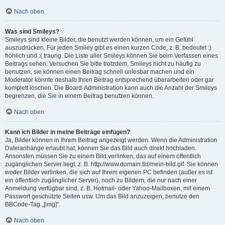
Nach oben
Was sind Smileys?
Smileys sind kleine Bilder, die benutzt werden können, um ein Gefühl
auszudrücken. Für jeden Smiley gibt es einen kurzen Code, z. B. bedeutet :)
fröhlich und :( traurig. Die Liste aller Smileys können Sie beim Verfassen eines
Beitrags sehen. Versuchen Sie bitte trotzdem, Smileys nicht zu häufig zu
benutzen, sie können einen Beitrag schnell unlesbar machen und ein
Moderator könnte deshalb Ihren Beitrag entsprechend überarbeiten oder gar
komplett löschen. Die Board-Administration kann auch die Anzahl der Smileys
begrenzen, die Sie in einem Beitrag benutzen können.
Nach oben
Kann ich Bilder in meine Beiträge einfügen?
Ja, Bilder können in Ihrem Beitrag angezeigt werden. Wenn die Administration
Dateianhänge erlaubt hat, können Sie das Bild auch direkt hochladen.
Ansonsten müssen Sie zu einem Bild verlinken, das auf einem öffentlich
zugänglichen Server liegt, z. B. http://www.domain.tld/mein-bild.gif. Sie können
weder Bilder verlinken, die sich auf Ihrem eigenen PC befinden (außer es ist
ein öffentlich zugänglicher Server), noch zu Bildern, die nur nach einer
Anmeldung verfügbar sind, z. B. Hotmail- oder Yahoo-Mailboxen, mit einem
Passwort geschützte Seiten usw. Um das Bild anzuzeigen, benutze den
BBCode-Tag „[img]“.
Nach oben