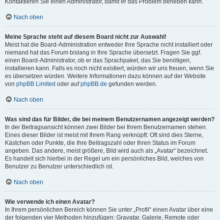
Kontaktieren Sie einen Administrator, damit er das Problem beheben kann.
Nach oben
Meine Sprache steht auf diesem Board nicht zur Auswahl!
Meist hat die Board-Administration entweder Ihre Sprache nicht installiert oder
niemand hat das Forum bislang in Ihre Sprache übersetzt. Fragen Sie ggf.
einen Board-Administrator, ob er das Sprachpaket, das Sie benötigen,
installieren kann. Falls es noch nicht existiert, würden wir uns freuen, wenn Sie
es übersetzen würden. Weitere Informationen dazu können auf der Website
von
phpBB Limited
oder auf
phpBB.de
gefunden werden.
Nach oben
Was sind das für Bilder, die bei meinem Benutzernamen angezeigt werden?
In der Beitragsansicht können zwei Bilder bei Ihrem Benutzernamen stehen.
Eines dieser Bilder ist meist mit Ihrem Rang verknüpft: Oft sind dies Sterne,
Kästchen oder Punkte, die Ihre Beitragszahl oder Ihren Status im Forum
angeben. Das andere, meist größere, Bild wird auch als „Avatar“ bezeichnet.
Es handelt sich hierbei in der Regel um ein persönliches Bild, welches von
Benutzer zu Benutzer unterschiedlich ist.
Nach oben
Wie verwende ich einen Avatar?
In Ihrem persönlichen Bereich können Sie unter „Profil“ einen Avatar über eine
der folgenden vier Methoden hinzufügen: Gravatar, Galerie, Remote oder