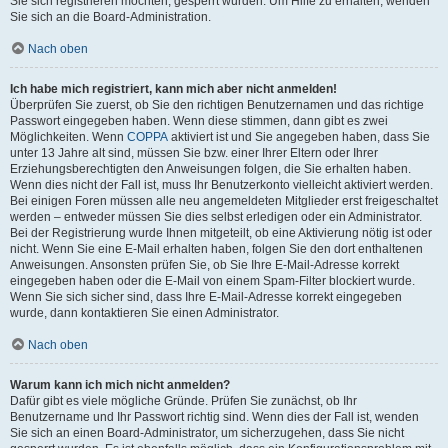
Sie sich registrieren möchten, gesperrt wurden. Um Hilfe zu erhalten, wenden
Sie sich an die Board-Administration.
Nach oben
Ich habe mich registriert, kann mich aber nicht anmelden!
Überprüfen Sie zuerst, ob Sie den richtigen Benutzernamen und das richtige
Passwort eingegeben haben. Wenn diese stimmen, dann gibt es zwei
Möglichkeiten. Wenn
COPPA
aktiviert ist und Sie angegeben haben, dass Sie
unter 13 Jahre alt sind, müssen Sie bzw. einer Ihrer Eltern oder Ihrer
Erziehungsberechtigten den Anweisungen folgen, die Sie erhalten haben.
Wenn dies nicht der Fall ist, muss Ihr Benutzerkonto vielleicht aktiviert werden.
Bei einigen Foren müssen alle neu angemeldeten Mitglieder erst freigeschaltet
werden – entweder müssen Sie dies selbst erledigen oder ein Administrator.
Bei der Registrierung wurde Ihnen mitgeteilt, ob eine Aktivierung nötig ist oder
nicht. Wenn Sie eine E-Mail erhalten haben, folgen Sie den dort enthaltenen
Anweisungen. Ansonsten prüfen Sie, ob Sie Ihre E-Mail-Adresse korrekt
eingegeben haben oder die E-Mail von einem Spam-Filter blockiert wurde.
Wenn Sie sich sicher sind, dass Ihre E-Mail-Adresse korrekt eingegeben
wurde, dann kontaktieren Sie einen Administrator.
Nach oben
Warum kann ich mich nicht anmelden?
Dafür gibt es viele mögliche Gründe. Prüfen Sie zunächst, ob Ihr
Benutzername und Ihr Passwort richtig sind. Wenn dies der Fall ist, wenden
Sie sich an einen Board-Administrator, um sicherzugehen, dass Sie nicht