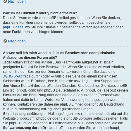
Nach oben
Warum ist Funktion x oder y nicht enthalten?
Diese Software wurde von phpBB Limited geschrieben. Wenn Sie denken,
dass eine Funktion implementiert werden sollte, dann besuchen Sie
phpBB Ideas
, wo Sie Ihre Stimme für bestehende Vorschläge abgeben oder
neue Funktionen vorschlagen können.
Nach oben
An wen soll ich mich wenden, falls es Beschwerden oder juristische
Anfragen zu diesem Forum gibt?
Jeder Administrator, der auf der „Das Team“-Seite aufgeführt ist, ist ein
geeigneter Kontakt für Ihre Beschwerde. Wenn Sie so keine Antwort erhalten,
sollten Sie den Besitzer der Domain kontaktieren (führen Sie dazu eine
„WHOIS“-Abfrage
durch) oder — falls diese Seite bei einem kostenlosen
Webhoster wie z. B. Yahoo!, free.fr, funpic.de usw. liegt — den Support oder
den Abuse-Kontakt des betreffenden Dienstes. Bitte beachten Sie, dass phpBB
Limited (phpBB.com) und phpBB Deutschland e. V. (phpBB.de)
absolut keinen
Einfluss
auf die Benutzung oder den oder die Benutzer der Forensoftware
haben und dafür in keiner Weise zur Verantwortung herangezogen werden
können. Kontaktieren Sie daher nie phpBB Limited oder phpBB Deutschland
e. V. in Zusammenhang mit jeglichen juristischen Fragen
(Unterlassungserklärungen, Haftungsfragen usw.), die
sich nicht direkt
auf die
Website phpbb.com, phpbb.de oder die phpBB-Software selbst beziehen. Falls
Sie phpBB Limited oder phpBB Deutschland e. V. E-Mails schreiben, die die
Softwarenutzung durch Dritte
betreffen, so werden Sie, wenn überhaupt,