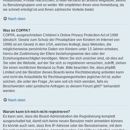
Avatarbilder, Private Nachrichten, E-Mail-Versand an andere Mitglieder, Beitritt
zu Benutzergruppen und so weiter. Wir empfehlen Ihnen eine Anmeldung, da
sie schnell erledigt ist und Ihnen zahlreiche Vorteile bietet.
Nach oben
Was ist COPPA?
COPPA, ausgeschrieben Children’s Online Privacy Protection Act of 1998
(deutsch: Gesetz zum Schutz der Privatsphäre von Kindern im Internet von
1998) ist ein Gesetz in den USA, welches festlegt, dass Websites, die
möglicherweise persönliche Daten von Kindern unter 13 Jahren erheben,
hierzu die Zustimmung der Eltern beziehungsweise des oder der
Erziehungsberechtigten benötigen. Wenn Sie sich unsicher sind, ob dies auf
Sie oder die Website, auf der Sie sich zu registrieren versuchen, zutrifft, ziehen
Sie einen rechtlichen Beistand zu Rate. Bitte beachten Sie, dass phpBB
Limited und der Besitzer dieses Boards keine Rechtsberatung anbieten kann
und nicht die Anlaufstelle für Rechtsangelegenheiten jeglicher Art ist; außer
solchen, die unter der Frage „An wen soll ich mich wenden, falls es
Beschwerden oder juristische Anfragen zu diesem Forum gibt?“ behandelt
werden.
Nach oben
Warum kann ich mich nicht registrieren?
Es kann sein, dass die Board-Administration die Registrierung komplett
ausgeschaltet hat, damit sich keine neuen Benutzer mehr anmelden können.
Es könnte auch sein, dass Ihre IP-Adresse oder der Benutzername, mit dem