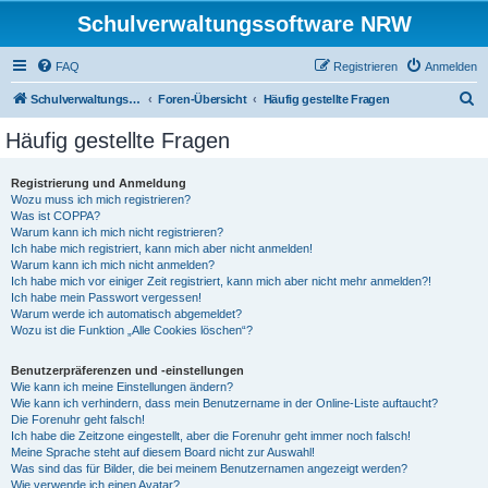
Schulverwaltungssoftware NRW
FAQ
Registrieren
Anmelden
S
Schulverwaltungssoftware NRW
Foren-Übersicht
Häufig gestellte Fragen
u
Häufig gestellte Fragen
c
h
Registrierung und Anmeldung
Wozu muss ich mich registrieren?
e
Was ist COPPA?
Warum kann ich mich nicht registrieren?
Ich habe mich registriert, kann mich aber nicht anmelden!
Warum kann ich mich nicht anmelden?
Ich habe mich vor einiger Zeit registriert, kann mich aber nicht mehr anmelden?!
Ich habe mein Passwort vergessen!
Warum werde ich automatisch abgemeldet?
Wozu ist die Funktion „Alle Cookies löschen“?
Benutzerpräferenzen und -einstellungen
Wie kann ich meine Einstellungen ändern?
Wie kann ich verhindern, dass mein Benutzername in der Online-Liste auftaucht?
Die Forenuhr geht falsch!
Ich habe die Zeitzone eingestellt, aber die Forenuhr geht immer noch falsch!
Meine Sprache steht auf diesem Board nicht zur Auswahl!
Was sind das für Bilder, die bei meinem Benutzernamen angezeigt werden?
Wie verwende ich einen Avatar?