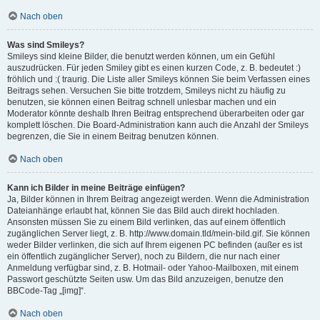
Nach oben
Was sind Smileys?
Smileys sind kleine Bilder, die benutzt werden können, um ein Gefühl
auszudrücken. Für jeden Smiley gibt es einen kurzen Code, z. B. bedeutet :)
fröhlich und :( traurig. Die Liste aller Smileys können Sie beim Verfassen eines
Beitrags sehen. Versuchen Sie bitte trotzdem, Smileys nicht zu häufig zu
benutzen, sie können einen Beitrag schnell unlesbar machen und ein
Moderator könnte deshalb Ihren Beitrag entsprechend überarbeiten oder gar
komplett löschen. Die Board-Administration kann auch die Anzahl der Smileys
begrenzen, die Sie in einem Beitrag benutzen können.
Nach oben
Kann ich Bilder in meine Beiträge einfügen?
Ja, Bilder können in Ihrem Beitrag angezeigt werden. Wenn die Administration
Dateianhänge erlaubt hat, können Sie das Bild auch direkt hochladen.
Ansonsten müssen Sie zu einem Bild verlinken, das auf einem öffentlich
zugänglichen Server liegt, z. B. http://www.domain.tld/mein-bild.gif. Sie können
weder Bilder verlinken, die sich auf Ihrem eigenen PC befinden (außer es ist
ein öffentlich zugänglicher Server), noch zu Bildern, die nur nach einer
Anmeldung verfügbar sind, z. B. Hotmail- oder Yahoo-Mailboxen, mit einem
Passwort geschützte Seiten usw. Um das Bild anzuzeigen, benutze den
BBCode-Tag „[img]“.
Nach oben