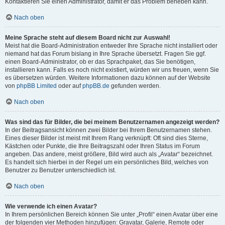
Kontaktieren Sie einen Administrator, damit er das Problem beheben kann.
Nach oben
Meine Sprache steht auf diesem Board nicht zur Auswahl!
Meist hat die Board-Administration entweder Ihre Sprache nicht installiert oder
niemand hat das Forum bislang in Ihre Sprache übersetzt. Fragen Sie ggf.
einen Board-Administrator, ob er das Sprachpaket, das Sie benötigen,
installieren kann. Falls es noch nicht existiert, würden wir uns freuen, wenn Sie
es übersetzen würden. Weitere Informationen dazu können auf der Website
von
phpBB Limited
oder auf
phpBB.de
gefunden werden.
Nach oben
Was sind das für Bilder, die bei meinem Benutzernamen angezeigt werden?
In der Beitragsansicht können zwei Bilder bei Ihrem Benutzernamen stehen.
Eines dieser Bilder ist meist mit Ihrem Rang verknüpft: Oft sind dies Sterne,
Kästchen oder Punkte, die Ihre Beitragszahl oder Ihren Status im Forum
angeben. Das andere, meist größere, Bild wird auch als „Avatar“ bezeichnet.
Es handelt sich hierbei in der Regel um ein persönliches Bild, welches von
Benutzer zu Benutzer unterschiedlich ist.
Nach oben
Wie verwende ich einen Avatar?
In Ihrem persönlichen Bereich können Sie unter „Profil“ einen Avatar über eine
der folgenden vier Methoden hinzufügen: Gravatar, Galerie, Remote oder