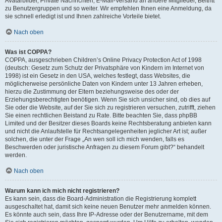
Avatarbilder, Private Nachrichten, E-Mail-Versand an andere Mitglieder, Beitritt
zu Benutzergruppen und so weiter. Wir empfehlen Ihnen eine Anmeldung, da
sie schnell erledigt ist und Ihnen zahlreiche Vorteile bietet.
Nach oben
Was ist COPPA?
COPPA, ausgeschrieben Children’s Online Privacy Protection Act of 1998
(deutsch: Gesetz zum Schutz der Privatsphäre von Kindern im Internet von
1998) ist ein Gesetz in den USA, welches festlegt, dass Websites, die
möglicherweise persönliche Daten von Kindern unter 13 Jahren erheben,
hierzu die Zustimmung der Eltern beziehungsweise des oder der
Erziehungsberechtigten benötigen. Wenn Sie sich unsicher sind, ob dies auf
Sie oder die Website, auf der Sie sich zu registrieren versuchen, zutrifft, ziehen
Sie einen rechtlichen Beistand zu Rate. Bitte beachten Sie, dass phpBB
Limited und der Besitzer dieses Boards keine Rechtsberatung anbieten kann
und nicht die Anlaufstelle für Rechtsangelegenheiten jeglicher Art ist; außer
solchen, die unter der Frage „An wen soll ich mich wenden, falls es
Beschwerden oder juristische Anfragen zu diesem Forum gibt?“ behandelt
werden.
Nach oben
Warum kann ich mich nicht registrieren?
Es kann sein, dass die Board-Administration die Registrierung komplett
ausgeschaltet hat, damit sich keine neuen Benutzer mehr anmelden können.
Es könnte auch sein, dass Ihre IP-Adresse oder der Benutzername, mit dem