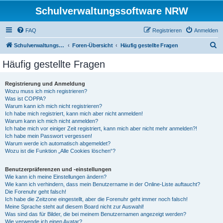
Schulverwaltungssoftware NRW
FAQ
Registrieren
Anmelden
S
Schulverwaltungssoftware NRW
Foren-Übersicht
Häufig gestellte Fragen
u
Häufig gestellte Fragen
c
h
Registrierung und Anmeldung
Wozu muss ich mich registrieren?
e
Was ist COPPA?
Warum kann ich mich nicht registrieren?
Ich habe mich registriert, kann mich aber nicht anmelden!
Warum kann ich mich nicht anmelden?
Ich habe mich vor einiger Zeit registriert, kann mich aber nicht mehr anmelden?!
Ich habe mein Passwort vergessen!
Warum werde ich automatisch abgemeldet?
Wozu ist die Funktion „Alle Cookies löschen“?
Benutzerpräferenzen und -einstellungen
Wie kann ich meine Einstellungen ändern?
Wie kann ich verhindern, dass mein Benutzername in der Online-Liste auftaucht?
Die Forenuhr geht falsch!
Ich habe die Zeitzone eingestellt, aber die Forenuhr geht immer noch falsch!
Meine Sprache steht auf diesem Board nicht zur Auswahl!
Was sind das für Bilder, die bei meinem Benutzernamen angezeigt werden?
Wie verwende ich einen Avatar?