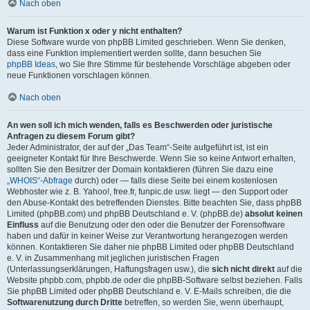
Nach oben
Warum ist Funktion x oder y nicht enthalten?
Diese Software wurde von phpBB Limited geschrieben. Wenn Sie denken,
dass eine Funktion implementiert werden sollte, dann besuchen Sie
phpBB Ideas
, wo Sie Ihre Stimme für bestehende Vorschläge abgeben oder
neue Funktionen vorschlagen können.
Nach oben
An wen soll ich mich wenden, falls es Beschwerden oder juristische
Anfragen zu diesem Forum gibt?
Jeder Administrator, der auf der „Das Team“-Seite aufgeführt ist, ist ein
geeigneter Kontakt für Ihre Beschwerde. Wenn Sie so keine Antwort erhalten,
sollten Sie den Besitzer der Domain kontaktieren (führen Sie dazu eine
„WHOIS“-Abfrage
durch) oder — falls diese Seite bei einem kostenlosen
Webhoster wie z. B. Yahoo!, free.fr, funpic.de usw. liegt — den Support oder
den Abuse-Kontakt des betreffenden Dienstes. Bitte beachten Sie, dass phpBB
Limited (phpBB.com) und phpBB Deutschland e. V. (phpBB.de)
absolut keinen
Einfluss
auf die Benutzung oder den oder die Benutzer der Forensoftware
haben und dafür in keiner Weise zur Verantwortung herangezogen werden
können. Kontaktieren Sie daher nie phpBB Limited oder phpBB Deutschland
e. V. in Zusammenhang mit jeglichen juristischen Fragen
(Unterlassungserklärungen, Haftungsfragen usw.), die
sich nicht direkt
auf die
Website phpbb.com, phpbb.de oder die phpBB-Software selbst beziehen. Falls
Sie phpBB Limited oder phpBB Deutschland e. V. E-Mails schreiben, die die
Softwarenutzung durch Dritte
betreffen, so werden Sie, wenn überhaupt,