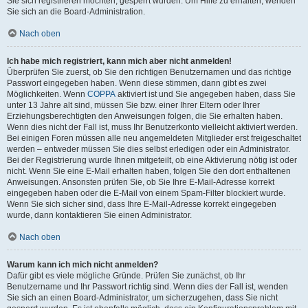
Sie sich registrieren möchten, gesperrt wurden. Um Hilfe zu erhalten, wenden
Sie sich an die Board-Administration.
Nach oben
Ich habe mich registriert, kann mich aber nicht anmelden!
Überprüfen Sie zuerst, ob Sie den richtigen Benutzernamen und das richtige
Passwort eingegeben haben. Wenn diese stimmen, dann gibt es zwei
Möglichkeiten. Wenn
COPPA
aktiviert ist und Sie angegeben haben, dass Sie
unter 13 Jahre alt sind, müssen Sie bzw. einer Ihrer Eltern oder Ihrer
Erziehungsberechtigten den Anweisungen folgen, die Sie erhalten haben.
Wenn dies nicht der Fall ist, muss Ihr Benutzerkonto vielleicht aktiviert werden.
Bei einigen Foren müssen alle neu angemeldeten Mitglieder erst freigeschaltet
werden – entweder müssen Sie dies selbst erledigen oder ein Administrator.
Bei der Registrierung wurde Ihnen mitgeteilt, ob eine Aktivierung nötig ist oder
nicht. Wenn Sie eine E-Mail erhalten haben, folgen Sie den dort enthaltenen
Anweisungen. Ansonsten prüfen Sie, ob Sie Ihre E-Mail-Adresse korrekt
eingegeben haben oder die E-Mail von einem Spam-Filter blockiert wurde.
Wenn Sie sich sicher sind, dass Ihre E-Mail-Adresse korrekt eingegeben
wurde, dann kontaktieren Sie einen Administrator.
Nach oben
Warum kann ich mich nicht anmelden?
Dafür gibt es viele mögliche Gründe. Prüfen Sie zunächst, ob Ihr
Benutzername und Ihr Passwort richtig sind. Wenn dies der Fall ist, wenden
Sie sich an einen Board-Administrator, um sicherzugehen, dass Sie nicht