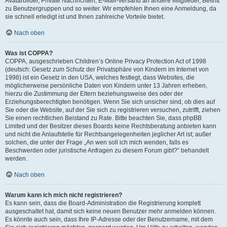
Avatarbilder, Private Nachrichten, E-Mail-Versand an andere Mitglieder, Beitritt
zu Benutzergruppen und so weiter. Wir empfehlen Ihnen eine Anmeldung, da
sie schnell erledigt ist und Ihnen zahlreiche Vorteile bietet.
Nach oben
Was ist COPPA?
COPPA, ausgeschrieben Children’s Online Privacy Protection Act of 1998
(deutsch: Gesetz zum Schutz der Privatsphäre von Kindern im Internet von
1998) ist ein Gesetz in den USA, welches festlegt, dass Websites, die
möglicherweise persönliche Daten von Kindern unter 13 Jahren erheben,
hierzu die Zustimmung der Eltern beziehungsweise des oder der
Erziehungsberechtigten benötigen. Wenn Sie sich unsicher sind, ob dies auf
Sie oder die Website, auf der Sie sich zu registrieren versuchen, zutrifft, ziehen
Sie einen rechtlichen Beistand zu Rate. Bitte beachten Sie, dass phpBB
Limited und der Besitzer dieses Boards keine Rechtsberatung anbieten kann
und nicht die Anlaufstelle für Rechtsangelegenheiten jeglicher Art ist; außer
solchen, die unter der Frage „An wen soll ich mich wenden, falls es
Beschwerden oder juristische Anfragen zu diesem Forum gibt?“ behandelt
werden.
Nach oben
Warum kann ich mich nicht registrieren?
Es kann sein, dass die Board-Administration die Registrierung komplett
ausgeschaltet hat, damit sich keine neuen Benutzer mehr anmelden können.
Es könnte auch sein, dass Ihre IP-Adresse oder der Benutzername, mit dem