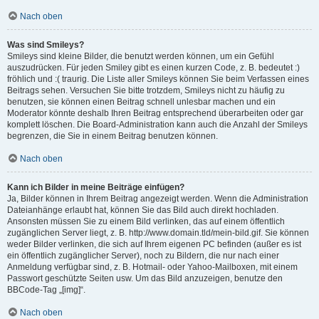
Nach oben
Was sind Smileys?
Smileys sind kleine Bilder, die benutzt werden können, um ein Gefühl
auszudrücken. Für jeden Smiley gibt es einen kurzen Code, z. B. bedeutet :)
fröhlich und :( traurig. Die Liste aller Smileys können Sie beim Verfassen eines
Beitrags sehen. Versuchen Sie bitte trotzdem, Smileys nicht zu häufig zu
benutzen, sie können einen Beitrag schnell unlesbar machen und ein
Moderator könnte deshalb Ihren Beitrag entsprechend überarbeiten oder gar
komplett löschen. Die Board-Administration kann auch die Anzahl der Smileys
begrenzen, die Sie in einem Beitrag benutzen können.
Nach oben
Kann ich Bilder in meine Beiträge einfügen?
Ja, Bilder können in Ihrem Beitrag angezeigt werden. Wenn die Administration
Dateianhänge erlaubt hat, können Sie das Bild auch direkt hochladen.
Ansonsten müssen Sie zu einem Bild verlinken, das auf einem öffentlich
zugänglichen Server liegt, z. B. http://www.domain.tld/mein-bild.gif. Sie können
weder Bilder verlinken, die sich auf Ihrem eigenen PC befinden (außer es ist
ein öffentlich zugänglicher Server), noch zu Bildern, die nur nach einer
Anmeldung verfügbar sind, z. B. Hotmail- oder Yahoo-Mailboxen, mit einem
Passwort geschützte Seiten usw. Um das Bild anzuzeigen, benutze den
BBCode-Tag „[img]“.
Nach oben