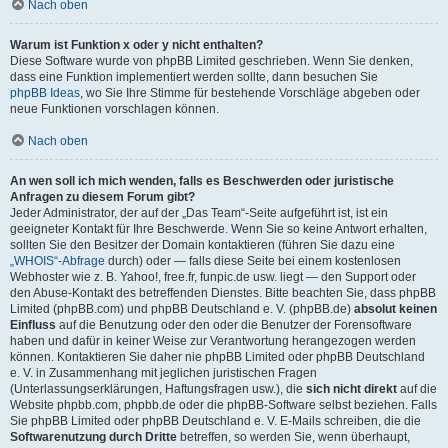
Nach oben
Warum ist Funktion x oder y nicht enthalten?
Diese Software wurde von phpBB Limited geschrieben. Wenn Sie denken,
dass eine Funktion implementiert werden sollte, dann besuchen Sie
phpBB Ideas
, wo Sie Ihre Stimme für bestehende Vorschläge abgeben oder
neue Funktionen vorschlagen können.
Nach oben
An wen soll ich mich wenden, falls es Beschwerden oder juristische
Anfragen zu diesem Forum gibt?
Jeder Administrator, der auf der „Das Team“-Seite aufgeführt ist, ist ein
geeigneter Kontakt für Ihre Beschwerde. Wenn Sie so keine Antwort erhalten,
sollten Sie den Besitzer der Domain kontaktieren (führen Sie dazu eine
„WHOIS“-Abfrage
durch) oder — falls diese Seite bei einem kostenlosen
Webhoster wie z. B. Yahoo!, free.fr, funpic.de usw. liegt — den Support oder
den Abuse-Kontakt des betreffenden Dienstes. Bitte beachten Sie, dass phpBB
Limited (phpBB.com) und phpBB Deutschland e. V. (phpBB.de)
absolut keinen
Einfluss
auf die Benutzung oder den oder die Benutzer der Forensoftware
haben und dafür in keiner Weise zur Verantwortung herangezogen werden
können. Kontaktieren Sie daher nie phpBB Limited oder phpBB Deutschland
e. V. in Zusammenhang mit jeglichen juristischen Fragen
(Unterlassungserklärungen, Haftungsfragen usw.), die
sich nicht direkt
auf die
Website phpbb.com, phpbb.de oder die phpBB-Software selbst beziehen. Falls
Sie phpBB Limited oder phpBB Deutschland e. V. E-Mails schreiben, die die
Softwarenutzung durch Dritte
betreffen, so werden Sie, wenn überhaupt,