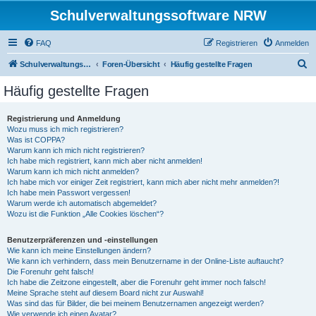
Schulverwaltungssoftware NRW
FAQ
Registrieren
Anmelden
S
Schulverwaltungssoftware NRW
Foren-Übersicht
Häufig gestellte Fragen
u
Häufig gestellte Fragen
c
h
Registrierung und Anmeldung
Wozu muss ich mich registrieren?
e
Was ist COPPA?
Warum kann ich mich nicht registrieren?
Ich habe mich registriert, kann mich aber nicht anmelden!
Warum kann ich mich nicht anmelden?
Ich habe mich vor einiger Zeit registriert, kann mich aber nicht mehr anmelden?!
Ich habe mein Passwort vergessen!
Warum werde ich automatisch abgemeldet?
Wozu ist die Funktion „Alle Cookies löschen“?
Benutzerpräferenzen und -einstellungen
Wie kann ich meine Einstellungen ändern?
Wie kann ich verhindern, dass mein Benutzername in der Online-Liste auftaucht?
Die Forenuhr geht falsch!
Ich habe die Zeitzone eingestellt, aber die Forenuhr geht immer noch falsch!
Meine Sprache steht auf diesem Board nicht zur Auswahl!
Was sind das für Bilder, die bei meinem Benutzernamen angezeigt werden?
Wie verwende ich einen Avatar?