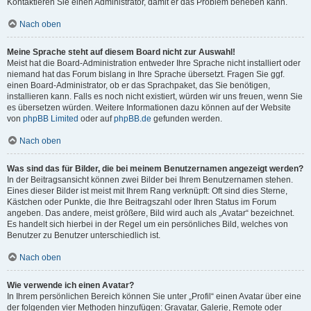
Kontaktieren Sie einen Administrator, damit er das Problem beheben kann.
Nach oben
Meine Sprache steht auf diesem Board nicht zur Auswahl!
Meist hat die Board-Administration entweder Ihre Sprache nicht installiert oder
niemand hat das Forum bislang in Ihre Sprache übersetzt. Fragen Sie ggf.
einen Board-Administrator, ob er das Sprachpaket, das Sie benötigen,
installieren kann. Falls es noch nicht existiert, würden wir uns freuen, wenn Sie
es übersetzen würden. Weitere Informationen dazu können auf der Website
von
phpBB Limited
oder auf
phpBB.de
gefunden werden.
Nach oben
Was sind das für Bilder, die bei meinem Benutzernamen angezeigt werden?
In der Beitragsansicht können zwei Bilder bei Ihrem Benutzernamen stehen.
Eines dieser Bilder ist meist mit Ihrem Rang verknüpft: Oft sind dies Sterne,
Kästchen oder Punkte, die Ihre Beitragszahl oder Ihren Status im Forum
angeben. Das andere, meist größere, Bild wird auch als „Avatar“ bezeichnet.
Es handelt sich hierbei in der Regel um ein persönliches Bild, welches von
Benutzer zu Benutzer unterschiedlich ist.
Nach oben
Wie verwende ich einen Avatar?
In Ihrem persönlichen Bereich können Sie unter „Profil“ einen Avatar über eine
der folgenden vier Methoden hinzufügen: Gravatar, Galerie, Remote oder