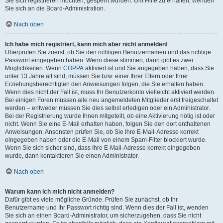
Sie sich registrieren möchten, gesperrt wurden. Um Hilfe zu erhalten, wenden
Sie sich an die Board-Administration.
Nach oben
Ich habe mich registriert, kann mich aber nicht anmelden!
Überprüfen Sie zuerst, ob Sie den richtigen Benutzernamen und das richtige
Passwort eingegeben haben. Wenn diese stimmen, dann gibt es zwei
Möglichkeiten. Wenn
COPPA
aktiviert ist und Sie angegeben haben, dass Sie
unter 13 Jahre alt sind, müssen Sie bzw. einer Ihrer Eltern oder Ihrer
Erziehungsberechtigten den Anweisungen folgen, die Sie erhalten haben.
Wenn dies nicht der Fall ist, muss Ihr Benutzerkonto vielleicht aktiviert werden.
Bei einigen Foren müssen alle neu angemeldeten Mitglieder erst freigeschaltet
werden – entweder müssen Sie dies selbst erledigen oder ein Administrator.
Bei der Registrierung wurde Ihnen mitgeteilt, ob eine Aktivierung nötig ist oder
nicht. Wenn Sie eine E-Mail erhalten haben, folgen Sie den dort enthaltenen
Anweisungen. Ansonsten prüfen Sie, ob Sie Ihre E-Mail-Adresse korrekt
eingegeben haben oder die E-Mail von einem Spam-Filter blockiert wurde.
Wenn Sie sich sicher sind, dass Ihre E-Mail-Adresse korrekt eingegeben
wurde, dann kontaktieren Sie einen Administrator.
Nach oben
Warum kann ich mich nicht anmelden?
Dafür gibt es viele mögliche Gründe. Prüfen Sie zunächst, ob Ihr
Benutzername und Ihr Passwort richtig sind. Wenn dies der Fall ist, wenden
Sie sich an einen Board-Administrator, um sicherzugehen, dass Sie nicht