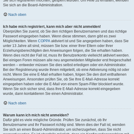
Sie sich registrieren möchten, gesperrt wurden. Um Hilfe zu erhalten, wenden
Sie sich an die Board-Administration.
Nach oben
Ich habe mich registriert, kann mich aber nicht anmelden!
Überprüfen Sie zuerst, ob Sie den richtigen Benutzernamen und das richtige
Passwort eingegeben haben. Wenn diese stimmen, dann gibt es zwei
Möglichkeiten. Wenn
COPPA
aktiviert ist und Sie angegeben haben, dass Sie
unter 13 Jahre alt sind, müssen Sie bzw. einer Ihrer Eltern oder Ihrer
Erziehungsberechtigten den Anweisungen folgen, die Sie erhalten haben.
Wenn dies nicht der Fall ist, muss Ihr Benutzerkonto vielleicht aktiviert werden.
Bei einigen Foren müssen alle neu angemeldeten Mitglieder erst freigeschaltet
werden – entweder müssen Sie dies selbst erledigen oder ein Administrator.
Bei der Registrierung wurde Ihnen mitgeteilt, ob eine Aktivierung nötig ist oder
nicht. Wenn Sie eine E-Mail erhalten haben, folgen Sie den dort enthaltenen
Anweisungen. Ansonsten prüfen Sie, ob Sie Ihre E-Mail-Adresse korrekt
eingegeben haben oder die E-Mail von einem Spam-Filter blockiert wurde.
Wenn Sie sich sicher sind, dass Ihre E-Mail-Adresse korrekt eingegeben
wurde, dann kontaktieren Sie einen Administrator.
Nach oben
Warum kann ich mich nicht anmelden?
Dafür gibt es viele mögliche Gründe. Prüfen Sie zunächst, ob Ihr
Benutzername und Ihr Passwort richtig sind. Wenn dies der Fall ist, wenden
Sie sich an einen Board-Administrator, um sicherzugehen, dass Sie nicht