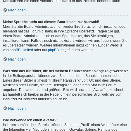
Kontaktieren Sie einen Administrator, damit er das Problem beheben kann.
Nach oben
Meine Sprache steht auf diesem Board nicht zur Auswahl!
Meist hat die Board-Administration entweder Ihre Sprache nicht installiert oder
niemand hat das Forum bislang in Ihre Sprache übersetzt. Fragen Sie ggf.
einen Board-Administrator, ob er das Sprachpaket, das Sie benötigen,
installieren kann. Falls es noch nicht existiert, würden wir uns freuen, wenn Sie
es übersetzen würden. Weitere Informationen dazu können auf der Website
von
phpBB Limited
oder auf
phpBB.de
gefunden werden.
Nach oben
Was sind das für Bilder, die bei meinem Benutzernamen angezeigt werden?
In der Beitragsansicht können zwei Bilder bei Ihrem Benutzernamen stehen.
Eines dieser Bilder ist meist mit Ihrem Rang verknüpft: Oft sind dies Sterne,
Kästchen oder Punkte, die Ihre Beitragszahl oder Ihren Status im Forum
angeben. Das andere, meist größere, Bild wird auch als „Avatar“ bezeichnet.
Es handelt sich hierbei in der Regel um ein persönliches Bild, welches von
Benutzer zu Benutzer unterschiedlich ist.
Nach oben
Wie verwende ich einen Avatar?
In Ihrem persönlichen Bereich können Sie unter „Profil“ einen Avatar über eine
der folgenden vier Methoden hinzufügen: Gravatar, Galerie, Remote oder