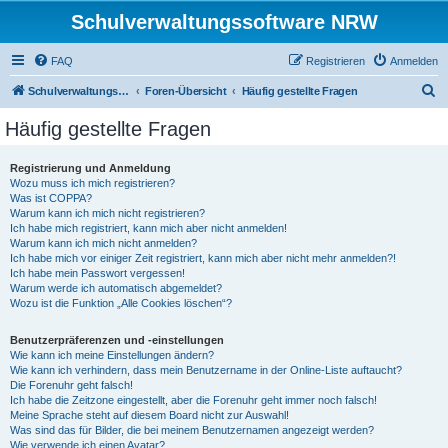
Schulverwaltungssoftware NRW
FAQ
Registrieren
Anmelden
S
Schulverwaltungssoftware NRW
Foren-Übersicht
Häufig gestellte Fragen
u
Häufig gestellte Fragen
c
h
Registrierung und Anmeldung
Wozu muss ich mich registrieren?
e
Was ist COPPA?
Warum kann ich mich nicht registrieren?
Ich habe mich registriert, kann mich aber nicht anmelden!
Warum kann ich mich nicht anmelden?
Ich habe mich vor einiger Zeit registriert, kann mich aber nicht mehr anmelden?!
Ich habe mein Passwort vergessen!
Warum werde ich automatisch abgemeldet?
Wozu ist die Funktion „Alle Cookies löschen“?
Benutzerpräferenzen und -einstellungen
Wie kann ich meine Einstellungen ändern?
Wie kann ich verhindern, dass mein Benutzername in der Online-Liste auftaucht?
Die Forenuhr geht falsch!
Ich habe die Zeitzone eingestellt, aber die Forenuhr geht immer noch falsch!
Meine Sprache steht auf diesem Board nicht zur Auswahl!
Was sind das für Bilder, die bei meinem Benutzernamen angezeigt werden?
Wie verwende ich einen Avatar?