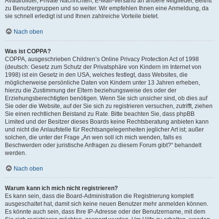
Avatarbilder, Private Nachrichten, E-Mail-Versand an andere Mitglieder, Beitritt
zu Benutzergruppen und so weiter. Wir empfehlen Ihnen eine Anmeldung, da
sie schnell erledigt ist und Ihnen zahlreiche Vorteile bietet.
Nach oben
Was ist COPPA?
COPPA, ausgeschrieben Children’s Online Privacy Protection Act of 1998
(deutsch: Gesetz zum Schutz der Privatsphäre von Kindern im Internet von
1998) ist ein Gesetz in den USA, welches festlegt, dass Websites, die
möglicherweise persönliche Daten von Kindern unter 13 Jahren erheben,
hierzu die Zustimmung der Eltern beziehungsweise des oder der
Erziehungsberechtigten benötigen. Wenn Sie sich unsicher sind, ob dies auf
Sie oder die Website, auf der Sie sich zu registrieren versuchen, zutrifft, ziehen
Sie einen rechtlichen Beistand zu Rate. Bitte beachten Sie, dass phpBB
Limited und der Besitzer dieses Boards keine Rechtsberatung anbieten kann
und nicht die Anlaufstelle für Rechtsangelegenheiten jeglicher Art ist; außer
solchen, die unter der Frage „An wen soll ich mich wenden, falls es
Beschwerden oder juristische Anfragen zu diesem Forum gibt?“ behandelt
werden.
Nach oben
Warum kann ich mich nicht registrieren?
Es kann sein, dass die Board-Administration die Registrierung komplett
ausgeschaltet hat, damit sich keine neuen Benutzer mehr anmelden können.
Es könnte auch sein, dass Ihre IP-Adresse oder der Benutzername, mit dem