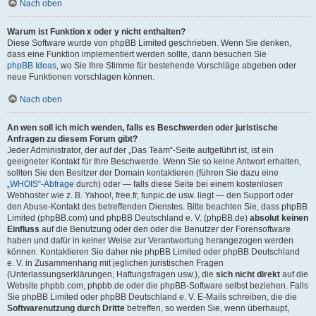
Nach oben
Warum ist Funktion x oder y nicht enthalten?
Diese Software wurde von phpBB Limited geschrieben. Wenn Sie denken,
dass eine Funktion implementiert werden sollte, dann besuchen Sie
phpBB Ideas
, wo Sie Ihre Stimme für bestehende Vorschläge abgeben oder
neue Funktionen vorschlagen können.
Nach oben
An wen soll ich mich wenden, falls es Beschwerden oder juristische
Anfragen zu diesem Forum gibt?
Jeder Administrator, der auf der „Das Team“-Seite aufgeführt ist, ist ein
geeigneter Kontakt für Ihre Beschwerde. Wenn Sie so keine Antwort erhalten,
sollten Sie den Besitzer der Domain kontaktieren (führen Sie dazu eine
„WHOIS“-Abfrage
durch) oder — falls diese Seite bei einem kostenlosen
Webhoster wie z. B. Yahoo!, free.fr, funpic.de usw. liegt — den Support oder
den Abuse-Kontakt des betreffenden Dienstes. Bitte beachten Sie, dass phpBB
Limited (phpBB.com) und phpBB Deutschland e. V. (phpBB.de)
absolut keinen
Einfluss
auf die Benutzung oder den oder die Benutzer der Forensoftware
haben und dafür in keiner Weise zur Verantwortung herangezogen werden
können. Kontaktieren Sie daher nie phpBB Limited oder phpBB Deutschland
e. V. in Zusammenhang mit jeglichen juristischen Fragen
(Unterlassungserklärungen, Haftungsfragen usw.), die
sich nicht direkt
auf die
Website phpbb.com, phpbb.de oder die phpBB-Software selbst beziehen. Falls
Sie phpBB Limited oder phpBB Deutschland e. V. E-Mails schreiben, die die
Softwarenutzung durch Dritte
betreffen, so werden Sie, wenn überhaupt,