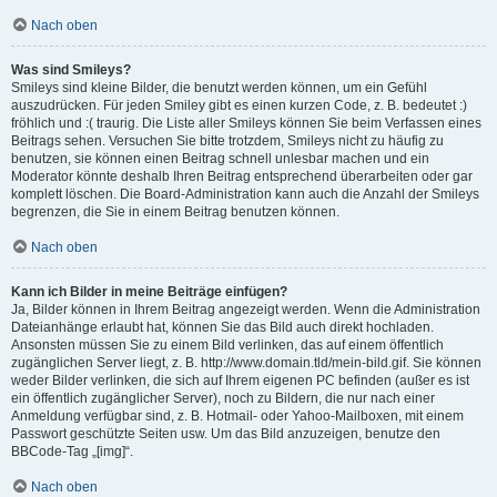
Nach oben
Was sind Smileys?
Smileys sind kleine Bilder, die benutzt werden können, um ein Gefühl
auszudrücken. Für jeden Smiley gibt es einen kurzen Code, z. B. bedeutet :)
fröhlich und :( traurig. Die Liste aller Smileys können Sie beim Verfassen eines
Beitrags sehen. Versuchen Sie bitte trotzdem, Smileys nicht zu häufig zu
benutzen, sie können einen Beitrag schnell unlesbar machen und ein
Moderator könnte deshalb Ihren Beitrag entsprechend überarbeiten oder gar
komplett löschen. Die Board-Administration kann auch die Anzahl der Smileys
begrenzen, die Sie in einem Beitrag benutzen können.
Nach oben
Kann ich Bilder in meine Beiträge einfügen?
Ja, Bilder können in Ihrem Beitrag angezeigt werden. Wenn die Administration
Dateianhänge erlaubt hat, können Sie das Bild auch direkt hochladen.
Ansonsten müssen Sie zu einem Bild verlinken, das auf einem öffentlich
zugänglichen Server liegt, z. B. http://www.domain.tld/mein-bild.gif. Sie können
weder Bilder verlinken, die sich auf Ihrem eigenen PC befinden (außer es ist
ein öffentlich zugänglicher Server), noch zu Bildern, die nur nach einer
Anmeldung verfügbar sind, z. B. Hotmail- oder Yahoo-Mailboxen, mit einem
Passwort geschützte Seiten usw. Um das Bild anzuzeigen, benutze den
BBCode-Tag „[img]“.
Nach oben