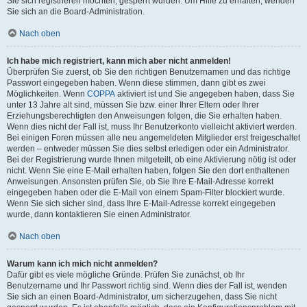
Sie sich registrieren möchten, gesperrt wurden. Um Hilfe zu erhalten, wenden
Sie sich an die Board-Administration.
Nach oben
Ich habe mich registriert, kann mich aber nicht anmelden!
Überprüfen Sie zuerst, ob Sie den richtigen Benutzernamen und das richtige
Passwort eingegeben haben. Wenn diese stimmen, dann gibt es zwei
Möglichkeiten. Wenn
COPPA
aktiviert ist und Sie angegeben haben, dass Sie
unter 13 Jahre alt sind, müssen Sie bzw. einer Ihrer Eltern oder Ihrer
Erziehungsberechtigten den Anweisungen folgen, die Sie erhalten haben.
Wenn dies nicht der Fall ist, muss Ihr Benutzerkonto vielleicht aktiviert werden.
Bei einigen Foren müssen alle neu angemeldeten Mitglieder erst freigeschaltet
werden – entweder müssen Sie dies selbst erledigen oder ein Administrator.
Bei der Registrierung wurde Ihnen mitgeteilt, ob eine Aktivierung nötig ist oder
nicht. Wenn Sie eine E-Mail erhalten haben, folgen Sie den dort enthaltenen
Anweisungen. Ansonsten prüfen Sie, ob Sie Ihre E-Mail-Adresse korrekt
eingegeben haben oder die E-Mail von einem Spam-Filter blockiert wurde.
Wenn Sie sich sicher sind, dass Ihre E-Mail-Adresse korrekt eingegeben
wurde, dann kontaktieren Sie einen Administrator.
Nach oben
Warum kann ich mich nicht anmelden?
Dafür gibt es viele mögliche Gründe. Prüfen Sie zunächst, ob Ihr
Benutzername und Ihr Passwort richtig sind. Wenn dies der Fall ist, wenden
Sie sich an einen Board-Administrator, um sicherzugehen, dass Sie nicht