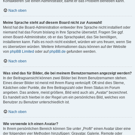
Kontaktieren Sie einen Administrator, damit er das Problem beheben kann.
Nach oben
Meine Sprache steht auf diesem Board nicht zur Auswahl!
Meist hat die Board-Administration entweder Ihre Sprache nicht installiert oder
niemand hat das Forum bislang in Ihre Sprache übersetzt. Fragen Sie ggf.
einen Board-Administrator, ob er das Sprachpaket, das Sie benötigen,
installieren kann. Falls es noch nicht existiert, würden wir uns freuen, wenn Sie
es übersetzen würden. Weitere Informationen dazu können auf der Website
von
phpBB Limited
oder auf
phpBB.de
gefunden werden.
Nach oben
Was sind das für Bilder, die bei meinem Benutzernamen angezeigt werden?
In der Beitragsansicht können zwei Bilder bei Ihrem Benutzernamen stehen.
Eines dieser Bilder ist meist mit Ihrem Rang verknüpft: Oft sind dies Sterne,
Kästchen oder Punkte, die Ihre Beitragszahl oder Ihren Status im Forum
angeben. Das andere, meist größere, Bild wird auch als „Avatar“ bezeichnet.
Es handelt sich hierbei in der Regel um ein persönliches Bild, welches von
Benutzer zu Benutzer unterschiedlich ist.
Nach oben
Wie verwende ich einen Avatar?
In Ihrem persönlichen Bereich können Sie unter „Profil“ einen Avatar über eine
der folgenden vier Methoden hinzufügen: Gravatar, Galerie, Remote oder