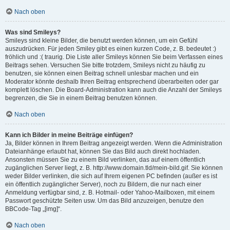
Nach oben
Was sind Smileys?
Smileys sind kleine Bilder, die benutzt werden können, um ein Gefühl
auszudrücken. Für jeden Smiley gibt es einen kurzen Code, z. B. bedeutet :)
fröhlich und :( traurig. Die Liste aller Smileys können Sie beim Verfassen eines
Beitrags sehen. Versuchen Sie bitte trotzdem, Smileys nicht zu häufig zu
benutzen, sie können einen Beitrag schnell unlesbar machen und ein
Moderator könnte deshalb Ihren Beitrag entsprechend überarbeiten oder gar
komplett löschen. Die Board-Administration kann auch die Anzahl der Smileys
begrenzen, die Sie in einem Beitrag benutzen können.
Nach oben
Kann ich Bilder in meine Beiträge einfügen?
Ja, Bilder können in Ihrem Beitrag angezeigt werden. Wenn die Administration
Dateianhänge erlaubt hat, können Sie das Bild auch direkt hochladen.
Ansonsten müssen Sie zu einem Bild verlinken, das auf einem öffentlich
zugänglichen Server liegt, z. B. http://www.domain.tld/mein-bild.gif. Sie können
weder Bilder verlinken, die sich auf Ihrem eigenen PC befinden (außer es ist
ein öffentlich zugänglicher Server), noch zu Bildern, die nur nach einer
Anmeldung verfügbar sind, z. B. Hotmail- oder Yahoo-Mailboxen, mit einem
Passwort geschützte Seiten usw. Um das Bild anzuzeigen, benutze den
BBCode-Tag „[img]“.
Nach oben