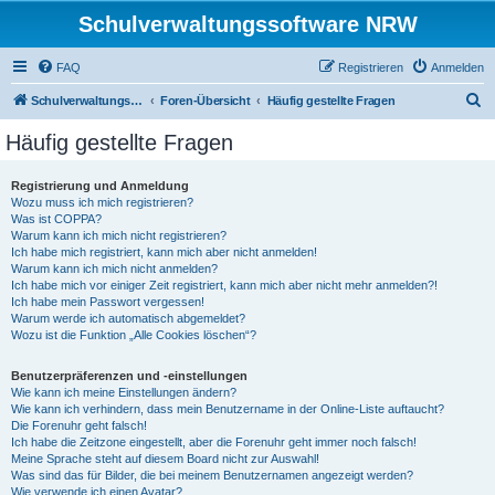
Schulverwaltungssoftware NRW
FAQ
Registrieren
Anmelden
S
Schulverwaltungssoftware NRW
Foren-Übersicht
Häufig gestellte Fragen
u
Häufig gestellte Fragen
c
h
Registrierung und Anmeldung
Wozu muss ich mich registrieren?
e
Was ist COPPA?
Warum kann ich mich nicht registrieren?
Ich habe mich registriert, kann mich aber nicht anmelden!
Warum kann ich mich nicht anmelden?
Ich habe mich vor einiger Zeit registriert, kann mich aber nicht mehr anmelden?!
Ich habe mein Passwort vergessen!
Warum werde ich automatisch abgemeldet?
Wozu ist die Funktion „Alle Cookies löschen“?
Benutzerpräferenzen und -einstellungen
Wie kann ich meine Einstellungen ändern?
Wie kann ich verhindern, dass mein Benutzername in der Online-Liste auftaucht?
Die Forenuhr geht falsch!
Ich habe die Zeitzone eingestellt, aber die Forenuhr geht immer noch falsch!
Meine Sprache steht auf diesem Board nicht zur Auswahl!
Was sind das für Bilder, die bei meinem Benutzernamen angezeigt werden?
Wie verwende ich einen Avatar?