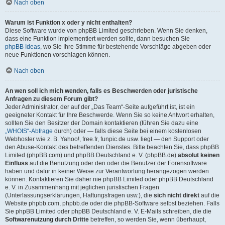
Nach oben
Warum ist Funktion x oder y nicht enthalten?
Diese Software wurde von phpBB Limited geschrieben. Wenn Sie denken,
dass eine Funktion implementiert werden sollte, dann besuchen Sie
phpBB Ideas
, wo Sie Ihre Stimme für bestehende Vorschläge abgeben oder
neue Funktionen vorschlagen können.
Nach oben
An wen soll ich mich wenden, falls es Beschwerden oder juristische
Anfragen zu diesem Forum gibt?
Jeder Administrator, der auf der „Das Team“-Seite aufgeführt ist, ist ein
geeigneter Kontakt für Ihre Beschwerde. Wenn Sie so keine Antwort erhalten,
sollten Sie den Besitzer der Domain kontaktieren (führen Sie dazu eine
„WHOIS“-Abfrage
durch) oder — falls diese Seite bei einem kostenlosen
Webhoster wie z. B. Yahoo!, free.fr, funpic.de usw. liegt — den Support oder
den Abuse-Kontakt des betreffenden Dienstes. Bitte beachten Sie, dass phpBB
Limited (phpBB.com) und phpBB Deutschland e. V. (phpBB.de)
absolut keinen
Einfluss
auf die Benutzung oder den oder die Benutzer der Forensoftware
haben und dafür in keiner Weise zur Verantwortung herangezogen werden
können. Kontaktieren Sie daher nie phpBB Limited oder phpBB Deutschland
e. V. in Zusammenhang mit jeglichen juristischen Fragen
(Unterlassungserklärungen, Haftungsfragen usw.), die
sich nicht direkt
auf die
Website phpbb.com, phpbb.de oder die phpBB-Software selbst beziehen. Falls
Sie phpBB Limited oder phpBB Deutschland e. V. E-Mails schreiben, die die
Softwarenutzung durch Dritte
betreffen, so werden Sie, wenn überhaupt,