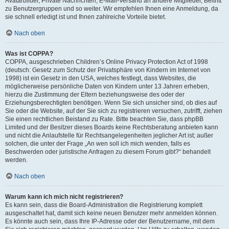
Avatarbilder, Private Nachrichten, E-Mail-Versand an andere Mitglieder, Beitritt
zu Benutzergruppen und so weiter. Wir empfehlen Ihnen eine Anmeldung, da
sie schnell erledigt ist und Ihnen zahlreiche Vorteile bietet.
Nach oben
Was ist COPPA?
COPPA, ausgeschrieben Children’s Online Privacy Protection Act of 1998
(deutsch: Gesetz zum Schutz der Privatsphäre von Kindern im Internet von
1998) ist ein Gesetz in den USA, welches festlegt, dass Websites, die
möglicherweise persönliche Daten von Kindern unter 13 Jahren erheben,
hierzu die Zustimmung der Eltern beziehungsweise des oder der
Erziehungsberechtigten benötigen. Wenn Sie sich unsicher sind, ob dies auf
Sie oder die Website, auf der Sie sich zu registrieren versuchen, zutrifft, ziehen
Sie einen rechtlichen Beistand zu Rate. Bitte beachten Sie, dass phpBB
Limited und der Besitzer dieses Boards keine Rechtsberatung anbieten kann
und nicht die Anlaufstelle für Rechtsangelegenheiten jeglicher Art ist; außer
solchen, die unter der Frage „An wen soll ich mich wenden, falls es
Beschwerden oder juristische Anfragen zu diesem Forum gibt?“ behandelt
werden.
Nach oben
Warum kann ich mich nicht registrieren?
Es kann sein, dass die Board-Administration die Registrierung komplett
ausgeschaltet hat, damit sich keine neuen Benutzer mehr anmelden können.
Es könnte auch sein, dass Ihre IP-Adresse oder der Benutzername, mit dem