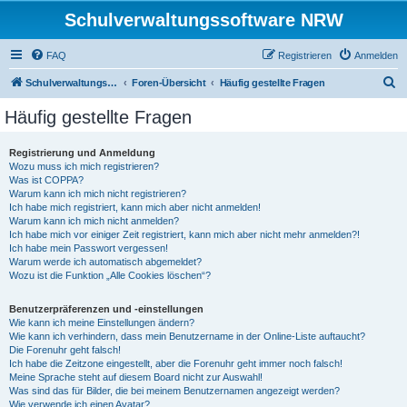
Schulverwaltungssoftware NRW
FAQ
Registrieren
Anmelden
S
Schulverwaltungssoftware NRW
Foren-Übersicht
Häufig gestellte Fragen
u
Häufig gestellte Fragen
c
h
Registrierung und Anmeldung
Wozu muss ich mich registrieren?
e
Was ist COPPA?
Warum kann ich mich nicht registrieren?
Ich habe mich registriert, kann mich aber nicht anmelden!
Warum kann ich mich nicht anmelden?
Ich habe mich vor einiger Zeit registriert, kann mich aber nicht mehr anmelden?!
Ich habe mein Passwort vergessen!
Warum werde ich automatisch abgemeldet?
Wozu ist die Funktion „Alle Cookies löschen“?
Benutzerpräferenzen und -einstellungen
Wie kann ich meine Einstellungen ändern?
Wie kann ich verhindern, dass mein Benutzername in der Online-Liste auftaucht?
Die Forenuhr geht falsch!
Ich habe die Zeitzone eingestellt, aber die Forenuhr geht immer noch falsch!
Meine Sprache steht auf diesem Board nicht zur Auswahl!
Was sind das für Bilder, die bei meinem Benutzernamen angezeigt werden?
Wie verwende ich einen Avatar?