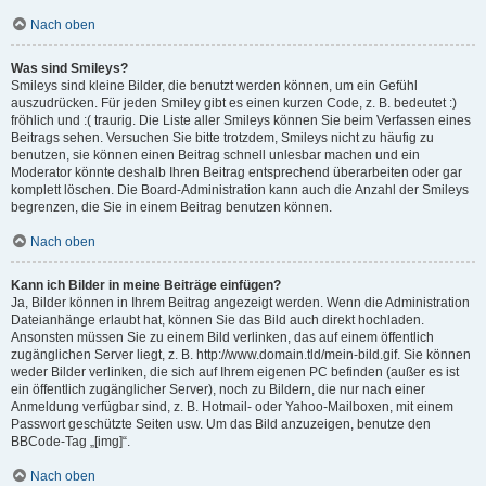
Nach oben
Was sind Smileys?
Smileys sind kleine Bilder, die benutzt werden können, um ein Gefühl
auszudrücken. Für jeden Smiley gibt es einen kurzen Code, z. B. bedeutet :)
fröhlich und :( traurig. Die Liste aller Smileys können Sie beim Verfassen eines
Beitrags sehen. Versuchen Sie bitte trotzdem, Smileys nicht zu häufig zu
benutzen, sie können einen Beitrag schnell unlesbar machen und ein
Moderator könnte deshalb Ihren Beitrag entsprechend überarbeiten oder gar
komplett löschen. Die Board-Administration kann auch die Anzahl der Smileys
begrenzen, die Sie in einem Beitrag benutzen können.
Nach oben
Kann ich Bilder in meine Beiträge einfügen?
Ja, Bilder können in Ihrem Beitrag angezeigt werden. Wenn die Administration
Dateianhänge erlaubt hat, können Sie das Bild auch direkt hochladen.
Ansonsten müssen Sie zu einem Bild verlinken, das auf einem öffentlich
zugänglichen Server liegt, z. B. http://www.domain.tld/mein-bild.gif. Sie können
weder Bilder verlinken, die sich auf Ihrem eigenen PC befinden (außer es ist
ein öffentlich zugänglicher Server), noch zu Bildern, die nur nach einer
Anmeldung verfügbar sind, z. B. Hotmail- oder Yahoo-Mailboxen, mit einem
Passwort geschützte Seiten usw. Um das Bild anzuzeigen, benutze den
BBCode-Tag „[img]“.
Nach oben