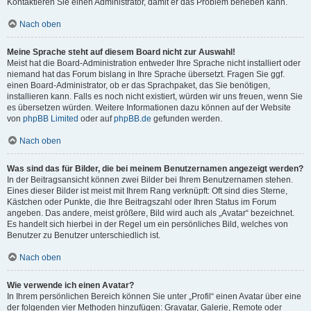
Kontaktieren Sie einen Administrator, damit er das Problem beheben kann.
Nach oben
Meine Sprache steht auf diesem Board nicht zur Auswahl!
Meist hat die Board-Administration entweder Ihre Sprache nicht installiert oder
niemand hat das Forum bislang in Ihre Sprache übersetzt. Fragen Sie ggf.
einen Board-Administrator, ob er das Sprachpaket, das Sie benötigen,
installieren kann. Falls es noch nicht existiert, würden wir uns freuen, wenn Sie
es übersetzen würden. Weitere Informationen dazu können auf der Website
von
phpBB Limited
oder auf
phpBB.de
gefunden werden.
Nach oben
Was sind das für Bilder, die bei meinem Benutzernamen angezeigt werden?
In der Beitragsansicht können zwei Bilder bei Ihrem Benutzernamen stehen.
Eines dieser Bilder ist meist mit Ihrem Rang verknüpft: Oft sind dies Sterne,
Kästchen oder Punkte, die Ihre Beitragszahl oder Ihren Status im Forum
angeben. Das andere, meist größere, Bild wird auch als „Avatar“ bezeichnet.
Es handelt sich hierbei in der Regel um ein persönliches Bild, welches von
Benutzer zu Benutzer unterschiedlich ist.
Nach oben
Wie verwende ich einen Avatar?
In Ihrem persönlichen Bereich können Sie unter „Profil“ einen Avatar über eine
der folgenden vier Methoden hinzufügen: Gravatar, Galerie, Remote oder