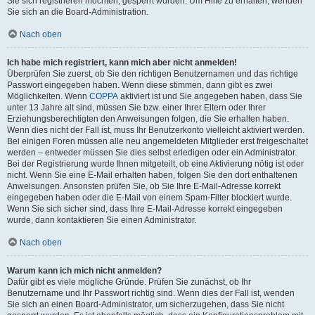
Sie sich registrieren möchten, gesperrt wurden. Um Hilfe zu erhalten, wenden
Sie sich an die Board-Administration.
Nach oben
Ich habe mich registriert, kann mich aber nicht anmelden!
Überprüfen Sie zuerst, ob Sie den richtigen Benutzernamen und das richtige
Passwort eingegeben haben. Wenn diese stimmen, dann gibt es zwei
Möglichkeiten. Wenn
COPPA
aktiviert ist und Sie angegeben haben, dass Sie
unter 13 Jahre alt sind, müssen Sie bzw. einer Ihrer Eltern oder Ihrer
Erziehungsberechtigten den Anweisungen folgen, die Sie erhalten haben.
Wenn dies nicht der Fall ist, muss Ihr Benutzerkonto vielleicht aktiviert werden.
Bei einigen Foren müssen alle neu angemeldeten Mitglieder erst freigeschaltet
werden – entweder müssen Sie dies selbst erledigen oder ein Administrator.
Bei der Registrierung wurde Ihnen mitgeteilt, ob eine Aktivierung nötig ist oder
nicht. Wenn Sie eine E-Mail erhalten haben, folgen Sie den dort enthaltenen
Anweisungen. Ansonsten prüfen Sie, ob Sie Ihre E-Mail-Adresse korrekt
eingegeben haben oder die E-Mail von einem Spam-Filter blockiert wurde.
Wenn Sie sich sicher sind, dass Ihre E-Mail-Adresse korrekt eingegeben
wurde, dann kontaktieren Sie einen Administrator.
Nach oben
Warum kann ich mich nicht anmelden?
Dafür gibt es viele mögliche Gründe. Prüfen Sie zunächst, ob Ihr
Benutzername und Ihr Passwort richtig sind. Wenn dies der Fall ist, wenden
Sie sich an einen Board-Administrator, um sicherzugehen, dass Sie nicht