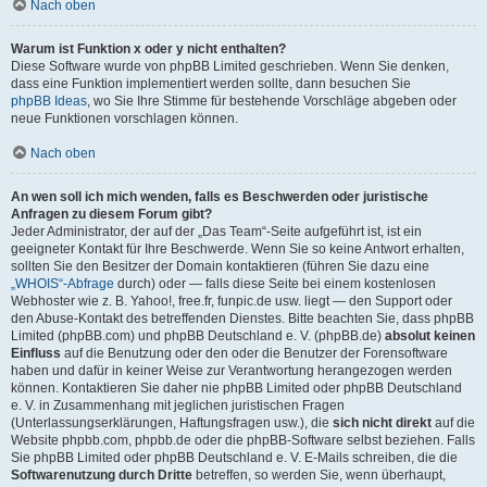
Nach oben
Warum ist Funktion x oder y nicht enthalten?
Diese Software wurde von phpBB Limited geschrieben. Wenn Sie denken,
dass eine Funktion implementiert werden sollte, dann besuchen Sie
phpBB Ideas
, wo Sie Ihre Stimme für bestehende Vorschläge abgeben oder
neue Funktionen vorschlagen können.
Nach oben
An wen soll ich mich wenden, falls es Beschwerden oder juristische
Anfragen zu diesem Forum gibt?
Jeder Administrator, der auf der „Das Team“-Seite aufgeführt ist, ist ein
geeigneter Kontakt für Ihre Beschwerde. Wenn Sie so keine Antwort erhalten,
sollten Sie den Besitzer der Domain kontaktieren (führen Sie dazu eine
„WHOIS“-Abfrage
durch) oder — falls diese Seite bei einem kostenlosen
Webhoster wie z. B. Yahoo!, free.fr, funpic.de usw. liegt — den Support oder
den Abuse-Kontakt des betreffenden Dienstes. Bitte beachten Sie, dass phpBB
Limited (phpBB.com) und phpBB Deutschland e. V. (phpBB.de)
absolut keinen
Einfluss
auf die Benutzung oder den oder die Benutzer der Forensoftware
haben und dafür in keiner Weise zur Verantwortung herangezogen werden
können. Kontaktieren Sie daher nie phpBB Limited oder phpBB Deutschland
e. V. in Zusammenhang mit jeglichen juristischen Fragen
(Unterlassungserklärungen, Haftungsfragen usw.), die
sich nicht direkt
auf die
Website phpbb.com, phpbb.de oder die phpBB-Software selbst beziehen. Falls
Sie phpBB Limited oder phpBB Deutschland e. V. E-Mails schreiben, die die
Softwarenutzung durch Dritte
betreffen, so werden Sie, wenn überhaupt,