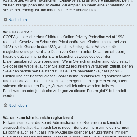
Avatarbilder, Private Nachrichten, E-Mail-Versand an andere Mitglieder, Beitritt
zu Benutzergruppen und so weiter. Wir empfehlen Ihnen eine Anmeldung, da
sie schnell erledigt ist und Ihnen zahlreiche Vorteile bietet.
Nach oben
Was ist COPPA?
COPPA, ausgeschrieben Children’s Online Privacy Protection Act of 1998
(deutsch: Gesetz zum Schutz der Privatsphäre von Kindern im Internet von
1998) ist ein Gesetz in den USA, welches festlegt, dass Websites, die
möglicherweise persönliche Daten von Kindern unter 13 Jahren erheben,
hierzu die Zustimmung der Eltern beziehungsweise des oder der
Erziehungsberechtigten benötigen. Wenn Sie sich unsicher sind, ob dies auf
Sie oder die Website, auf der Sie sich zu registrieren versuchen, zutrifft, ziehen
Sie einen rechtlichen Beistand zu Rate. Bitte beachten Sie, dass phpBB
Limited und der Besitzer dieses Boards keine Rechtsberatung anbieten kann
und nicht die Anlaufstelle für Rechtsangelegenheiten jeglicher Art ist; außer
solchen, die unter der Frage „An wen soll ich mich wenden, falls es
Beschwerden oder juristische Anfragen zu diesem Forum gibt?“ behandelt
werden.
Nach oben
Warum kann ich mich nicht registrieren?
Es kann sein, dass die Board-Administration die Registrierung komplett
ausgeschaltet hat, damit sich keine neuen Benutzer mehr anmelden können.
Es könnte auch sein, dass Ihre IP-Adresse oder der Benutzername, mit dem