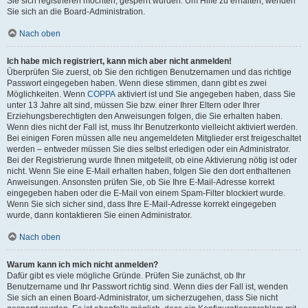
Sie sich registrieren möchten, gesperrt wurden. Um Hilfe zu erhalten, wenden
Sie sich an die Board-Administration.
Nach oben
Ich habe mich registriert, kann mich aber nicht anmelden!
Überprüfen Sie zuerst, ob Sie den richtigen Benutzernamen und das richtige
Passwort eingegeben haben. Wenn diese stimmen, dann gibt es zwei
Möglichkeiten. Wenn
COPPA
aktiviert ist und Sie angegeben haben, dass Sie
unter 13 Jahre alt sind, müssen Sie bzw. einer Ihrer Eltern oder Ihrer
Erziehungsberechtigten den Anweisungen folgen, die Sie erhalten haben.
Wenn dies nicht der Fall ist, muss Ihr Benutzerkonto vielleicht aktiviert werden.
Bei einigen Foren müssen alle neu angemeldeten Mitglieder erst freigeschaltet
werden – entweder müssen Sie dies selbst erledigen oder ein Administrator.
Bei der Registrierung wurde Ihnen mitgeteilt, ob eine Aktivierung nötig ist oder
nicht. Wenn Sie eine E-Mail erhalten haben, folgen Sie den dort enthaltenen
Anweisungen. Ansonsten prüfen Sie, ob Sie Ihre E-Mail-Adresse korrekt
eingegeben haben oder die E-Mail von einem Spam-Filter blockiert wurde.
Wenn Sie sich sicher sind, dass Ihre E-Mail-Adresse korrekt eingegeben
wurde, dann kontaktieren Sie einen Administrator.
Nach oben
Warum kann ich mich nicht anmelden?
Dafür gibt es viele mögliche Gründe. Prüfen Sie zunächst, ob Ihr
Benutzername und Ihr Passwort richtig sind. Wenn dies der Fall ist, wenden
Sie sich an einen Board-Administrator, um sicherzugehen, dass Sie nicht