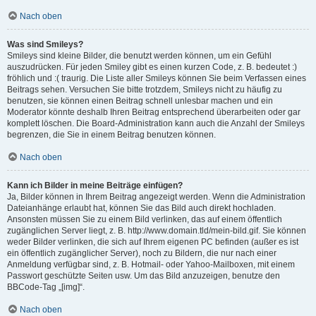
Nach oben
Was sind Smileys?
Smileys sind kleine Bilder, die benutzt werden können, um ein Gefühl
auszudrücken. Für jeden Smiley gibt es einen kurzen Code, z. B. bedeutet :)
fröhlich und :( traurig. Die Liste aller Smileys können Sie beim Verfassen eines
Beitrags sehen. Versuchen Sie bitte trotzdem, Smileys nicht zu häufig zu
benutzen, sie können einen Beitrag schnell unlesbar machen und ein
Moderator könnte deshalb Ihren Beitrag entsprechend überarbeiten oder gar
komplett löschen. Die Board-Administration kann auch die Anzahl der Smileys
begrenzen, die Sie in einem Beitrag benutzen können.
Nach oben
Kann ich Bilder in meine Beiträge einfügen?
Ja, Bilder können in Ihrem Beitrag angezeigt werden. Wenn die Administration
Dateianhänge erlaubt hat, können Sie das Bild auch direkt hochladen.
Ansonsten müssen Sie zu einem Bild verlinken, das auf einem öffentlich
zugänglichen Server liegt, z. B. http://www.domain.tld/mein-bild.gif. Sie können
weder Bilder verlinken, die sich auf Ihrem eigenen PC befinden (außer es ist
ein öffentlich zugänglicher Server), noch zu Bildern, die nur nach einer
Anmeldung verfügbar sind, z. B. Hotmail- oder Yahoo-Mailboxen, mit einem
Passwort geschützte Seiten usw. Um das Bild anzuzeigen, benutze den
BBCode-Tag „[img]“.
Nach oben