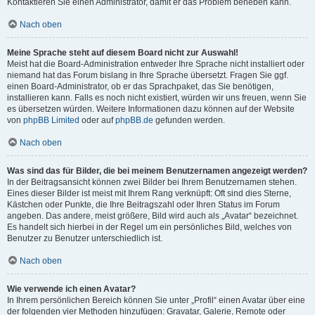
Kontaktieren Sie einen Administrator, damit er das Problem beheben kann.
Nach oben
Meine Sprache steht auf diesem Board nicht zur Auswahl!
Meist hat die Board-Administration entweder Ihre Sprache nicht installiert oder
niemand hat das Forum bislang in Ihre Sprache übersetzt. Fragen Sie ggf.
einen Board-Administrator, ob er das Sprachpaket, das Sie benötigen,
installieren kann. Falls es noch nicht existiert, würden wir uns freuen, wenn Sie
es übersetzen würden. Weitere Informationen dazu können auf der Website
von
phpBB Limited
oder auf
phpBB.de
gefunden werden.
Nach oben
Was sind das für Bilder, die bei meinem Benutzernamen angezeigt werden?
In der Beitragsansicht können zwei Bilder bei Ihrem Benutzernamen stehen.
Eines dieser Bilder ist meist mit Ihrem Rang verknüpft: Oft sind dies Sterne,
Kästchen oder Punkte, die Ihre Beitragszahl oder Ihren Status im Forum
angeben. Das andere, meist größere, Bild wird auch als „Avatar“ bezeichnet.
Es handelt sich hierbei in der Regel um ein persönliches Bild, welches von
Benutzer zu Benutzer unterschiedlich ist.
Nach oben
Wie verwende ich einen Avatar?
In Ihrem persönlichen Bereich können Sie unter „Profil“ einen Avatar über eine
der folgenden vier Methoden hinzufügen: Gravatar, Galerie, Remote oder