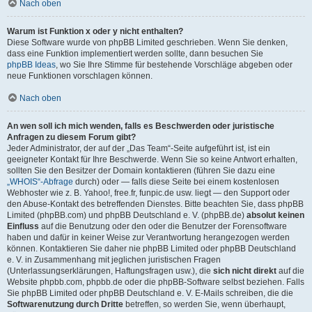
Nach oben
Warum ist Funktion x oder y nicht enthalten?
Diese Software wurde von phpBB Limited geschrieben. Wenn Sie denken,
dass eine Funktion implementiert werden sollte, dann besuchen Sie
phpBB Ideas
, wo Sie Ihre Stimme für bestehende Vorschläge abgeben oder
neue Funktionen vorschlagen können.
Nach oben
An wen soll ich mich wenden, falls es Beschwerden oder juristische
Anfragen zu diesem Forum gibt?
Jeder Administrator, der auf der „Das Team“-Seite aufgeführt ist, ist ein
geeigneter Kontakt für Ihre Beschwerde. Wenn Sie so keine Antwort erhalten,
sollten Sie den Besitzer der Domain kontaktieren (führen Sie dazu eine
„WHOIS“-Abfrage
durch) oder — falls diese Seite bei einem kostenlosen
Webhoster wie z. B. Yahoo!, free.fr, funpic.de usw. liegt — den Support oder
den Abuse-Kontakt des betreffenden Dienstes. Bitte beachten Sie, dass phpBB
Limited (phpBB.com) und phpBB Deutschland e. V. (phpBB.de)
absolut keinen
Einfluss
auf die Benutzung oder den oder die Benutzer der Forensoftware
haben und dafür in keiner Weise zur Verantwortung herangezogen werden
können. Kontaktieren Sie daher nie phpBB Limited oder phpBB Deutschland
e. V. in Zusammenhang mit jeglichen juristischen Fragen
(Unterlassungserklärungen, Haftungsfragen usw.), die
sich nicht direkt
auf die
Website phpbb.com, phpbb.de oder die phpBB-Software selbst beziehen. Falls
Sie phpBB Limited oder phpBB Deutschland e. V. E-Mails schreiben, die die
Softwarenutzung durch Dritte
betreffen, so werden Sie, wenn überhaupt,