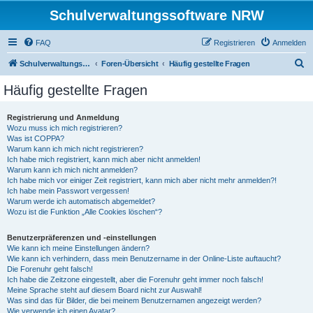
Schulverwaltungssoftware NRW
FAQ
Registrieren
Anmelden
S
Schulverwaltungssoftware NRW
Foren-Übersicht
Häufig gestellte Fragen
u
Häufig gestellte Fragen
c
h
Registrierung und Anmeldung
Wozu muss ich mich registrieren?
e
Was ist COPPA?
Warum kann ich mich nicht registrieren?
Ich habe mich registriert, kann mich aber nicht anmelden!
Warum kann ich mich nicht anmelden?
Ich habe mich vor einiger Zeit registriert, kann mich aber nicht mehr anmelden?!
Ich habe mein Passwort vergessen!
Warum werde ich automatisch abgemeldet?
Wozu ist die Funktion „Alle Cookies löschen“?
Benutzerpräferenzen und -einstellungen
Wie kann ich meine Einstellungen ändern?
Wie kann ich verhindern, dass mein Benutzername in der Online-Liste auftaucht?
Die Forenuhr geht falsch!
Ich habe die Zeitzone eingestellt, aber die Forenuhr geht immer noch falsch!
Meine Sprache steht auf diesem Board nicht zur Auswahl!
Was sind das für Bilder, die bei meinem Benutzernamen angezeigt werden?
Wie verwende ich einen Avatar?