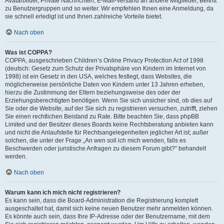
Avatarbilder, Private Nachrichten, E-Mail-Versand an andere Mitglieder, Beitritt
zu Benutzergruppen und so weiter. Wir empfehlen Ihnen eine Anmeldung, da
sie schnell erledigt ist und Ihnen zahlreiche Vorteile bietet.
Nach oben
Was ist COPPA?
COPPA, ausgeschrieben Children’s Online Privacy Protection Act of 1998
(deutsch: Gesetz zum Schutz der Privatsphäre von Kindern im Internet von
1998) ist ein Gesetz in den USA, welches festlegt, dass Websites, die
möglicherweise persönliche Daten von Kindern unter 13 Jahren erheben,
hierzu die Zustimmung der Eltern beziehungsweise des oder der
Erziehungsberechtigten benötigen. Wenn Sie sich unsicher sind, ob dies auf
Sie oder die Website, auf der Sie sich zu registrieren versuchen, zutrifft, ziehen
Sie einen rechtlichen Beistand zu Rate. Bitte beachten Sie, dass phpBB
Limited und der Besitzer dieses Boards keine Rechtsberatung anbieten kann
und nicht die Anlaufstelle für Rechtsangelegenheiten jeglicher Art ist; außer
solchen, die unter der Frage „An wen soll ich mich wenden, falls es
Beschwerden oder juristische Anfragen zu diesem Forum gibt?“ behandelt
werden.
Nach oben
Warum kann ich mich nicht registrieren?
Es kann sein, dass die Board-Administration die Registrierung komplett
ausgeschaltet hat, damit sich keine neuen Benutzer mehr anmelden können.
Es könnte auch sein, dass Ihre IP-Adresse oder der Benutzername, mit dem