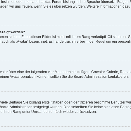
 installiert oder niemand hat das Forum bislang in Ihre Sprache übersetzt. Fragen 
t, würden wir uns freuen, wenn Sie es übersetzen würden. Weitere Informationen da
gezeigt werden?
men stehen. Eines dieser Bilder ist meist mit Ihrem Rang verknüpft: Oft sind dies S
auch als „Avatar“ bezeichnet. Es handelt sich hierbei in der Regel um ein persönl
 Avatar über eine der folgenden vier Methoden hinzufügen: Gravatar, Galerie, Rem
inen Avatar benutzen können, sollten Sie die Board-Administration kontaktieren.
iele Beiträge Sie bislang erstellt haben oder identifizieren bestimmte Benutzer
 Board-Administration festgelegt wurden. Bitte schreiben Sie keine sinnlosen Beit
wird Ihren Rang unter Umständen einfach wieder zurücksetzen.