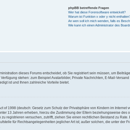
phpBB betreffende Fragen
Wer hat diese Forensoftware entwickelt?
Warum ist Funktion x oder y nicht enthalten
An wen soll ich mich wenden, falls es Besc
Wie kann ich einen Administrator des Board
nistration dieses Forums entscheidet, ob Sie registriert sein müssen, um Beiträge z
ur Verfügung stehen: zum Beispiel Avatarbilder, Private Nachrichten, E-Mail-Versand
igt ist und Ihnen zahlreiche Vorteile bietet.
t of 1998 (deutsch: Gesetz zum Schutz der Privatsphäre von Kindern im Internet vo
unter 13 Jahren erheben, hierzu die Zustimmung der Eltern beziehungsweise des o
h zu registrieren versuchen, zutrifft, ziehen Sie einen rechtlichen Beistand zu Rat
stelle für Rechtsangelegenheiten jeglicher Art ist; außer solchen, die unter der 
.