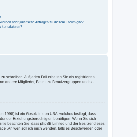
?
hwerden oder juristische Anfragen zu diesem Forum gibt?
s kontaktieren?
u schreiben. Auf jeden Fall erhalten Sie als registriertes
 an andere Mitglieder, Beitritt zu Benutzergruppen und so
n 1998) ist ein Gesetz in den USA, welches festlegt, dass
der der Erziehungsberechtigten benötigen. Wenn Sie sich
e. Bitte beachten Sie, dass phpBB Limited und der Besitzer dieses
Frage „An wen soll ich mich wenden, falls es Beschwerden oder