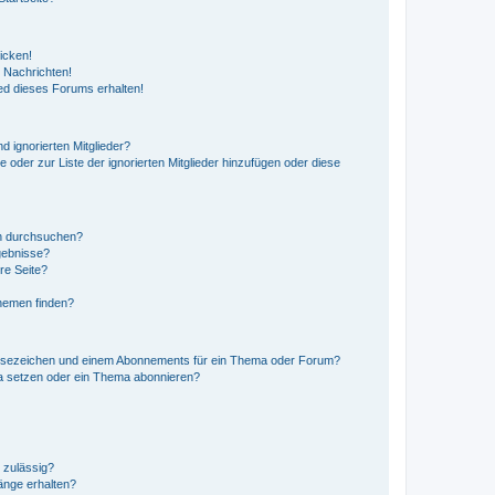
icken!
 Nachrichten!
ed dieses Forums erhalten!
d ignorierten Mitglieder?
e oder zur Liste der ignorierten Mitglieder hinzufügen oder diese
en durchsuchen?
gebnisse?
re Seite?
hemen finden?
esezeichen und einem Abonnements für ein Thema oder Forum?
a setzen oder ein Thema abonnieren?
 zulässig?
hänge erhalten?