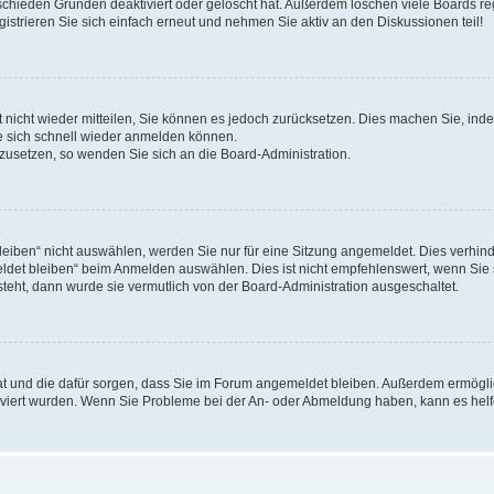
schieden Gründen deaktiviert oder gelöscht hat. Außerdem löschen viele Boards reg
strieren Sie sich einfach erneut und nehmen Sie aktiv an den Diskussionen teil!
rt nicht wieder mitteilen, Sie können es jedoch zurücksetzen. Dies machen Sie, in
e sich schnell wieder anmelden können.
ckzusetzen, so wenden Sie sich an die Board-Administration.
ben“ nicht auswählen, werden Sie nur für eine Sitzung angemeldet. Dies verhinde
et bleiben“ beim Anmelden auswählen. Dies ist nicht empfehlenswert, wenn Sie s
steht, dann wurde sie vermutlich von der Board-Administration ausgeschaltet.
 hat und die dafür sorgen, dass Sie im Forum angemeldet bleiben. Außerdem ermögl
ktiviert wurden. Wenn Sie Probleme bei der An- oder Abmeldung haben, kann es hel