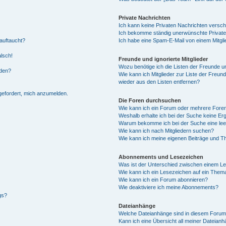
Private Nachrichten
Ich kann keine Privaten Nachrichten versch
Ich bekomme ständig unerwünschte Private
auftaucht?
Ich habe eine Spam-E-Mail von einem Mitgli
alsch!
Freunde und ignorierte Mitglieder
Wozu benötige ich die Listen der Freunde un
rden?
Wie kann ich Mitglieder zur Liste der Freund
wieder aus den Listen entfernen?
fgefordert, mich anzumelden.
Die Foren durchsuchen
Wie kann ich ein Forum oder mehrere For
Weshalb erhalte ich bei der Suche keine Er
Warum bekomme ich bei der Suche eine lee
Wie kann ich nach Mitgliedern suchen?
Wie kann ich meine eigenen Beiträge und T
Abonnements und Lesezeichen
Was ist der Unterschied zwischen einem L
Wie kann ich ein Lesezeichen auf ein Them
Wie kann ich ein Forum abonnieren?
Wie deaktiviere ich meine Abonnements?
gs?
Dateianhänge
Welche Dateianhänge sind in diesem Forum
Kann ich eine Übersicht all meiner Dateian