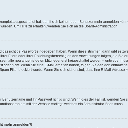
 komplett ausgeschaltet hat, damit sich keine neuen Benutzer mehr anmelden könne
 wurden. Um Hilfe zu erhalten, wenden Sie sich an die Board-Administration.
nd das richtige Passwort eingegeben haben. Wenn diese stimmen, dann gibt es zw
Ihrer Eltern oder Ihrer Erziehungsberechtigten den Anweisungen folgen, die Sie erh
üssen alle neu angemeldeten Mitglieder erst freigeschaltet werden – entweder müsse
 ist oder nicht. Wenn Sie eine E-Mail erhalten haben, folgen Sie den dort enthalte
pam-Filter blockiert wurde. Wenn Sie sich sicher sind, dass Ihre E-Mail-Adresse 
hr Benutzername und Ihr Passwort richtig sind. Wenn dies der Fall ist, wenden Sie
gurationsproblem mit der Website vorliegt, welches ein Administrator lösen muss.
icht mehr anmelden?!