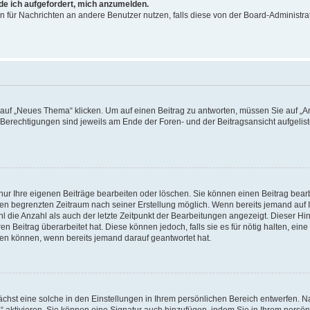
rde ich aufgefordert, mich anzumelden.
ion für Nachrichten an andere Benutzer nutzen, falls diese von der Board-Administ
f „Neues Thema“ klicken. Um auf einen Beitrag zu antworten, müssen Sie auf „Ant
e Berechtigungen sind jeweils am Ende der Foren- und der Beitragsansicht aufgeliste
nur Ihre eigenen Beiträge bearbeiten oder löschen. Sie können einen Beitrag bear
nen begrenzten Zeitraum nach seiner Erstellung möglich. Wenn bereits jemand auf Ih
 die Anzahl als auch der letzte Zeitpunkt der Bearbeitungen angezeigt. Dieser Hi
 Beitrag überarbeitet hat. Diese können jedoch, falls sie es für nötig halten, eine 
hen können, wenn bereits jemand darauf geantwortet hat.
hst eine solche in den Einstellungen in Ihrem persönlichen Bereich entwerfen. Na