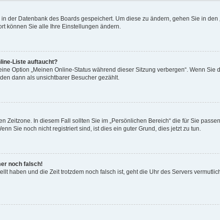
en in der Datenbank des Boards gespeichert. Um diese zu ändern, gehen Sie in den 
rt können Sie alle Ihre Einstellungen ändern.
ine-Liste auftaucht?
 eine Option „Meinen Online-Status während dieser Sitzung verbergen“. Wenn Sie d
rden dann als unsichtbarer Besucher gezählt.
n Zeitzone. In diesem Fall sollten Sie im „Persönlichen Bereich“ die für Sie passend
 Sie noch nicht registriert sind, ist dies ein guter Grund, dies jetzt zu tun.
mer noch falsch!
ellt haben und die Zeit trotzdem noch falsch ist, geht die Uhr des Servers vermutlic