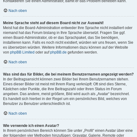
Kontaktieren Sie einen Administrator, damit er das Problem beheben kann.
Nach oben
Meine Sprache steht auf diesem Board nicht zur Auswahl!
Meist hat die Board-Administration entweder Ihre Sprache nicht installiert oder
niemand hat das Forum bislang in Ihre Sprache übersetzt. Fragen Sie ggf.
einen Board-Administrator, ob er das Sprachpaket, das Sie benötigen,
installieren kann. Falls es noch nicht existiert, würden wir uns freuen, wenn Sie
es übersetzen würden. Weitere Informationen dazu können auf der Website
von
phpBB Limited
oder auf
phpBB.de
gefunden werden.
Nach oben
Was sind das für Bilder, die bei meinem Benutzernamen angezeigt werden?
In der Beitragsansicht können zwei Bilder bei Ihrem Benutzernamen stehen.
Eines dieser Bilder ist meist mit Ihrem Rang verknüpft: Oft sind dies Sterne,
Kästchen oder Punkte, die Ihre Beitragszahl oder Ihren Status im Forum
angeben. Das andere, meist größere, Bild wird auch als „Avatar“ bezeichnet.
Es handelt sich hierbei in der Regel um ein persönliches Bild, welches von
Benutzer zu Benutzer unterschiedlich ist.
Nach oben
Wie verwende ich einen Avatar?
In Ihrem persönlichen Bereich können Sie unter „Profil“ einen Avatar über eine
der folgenden vier Methoden hinzufügen: Gravatar, Galerie, Remote oder