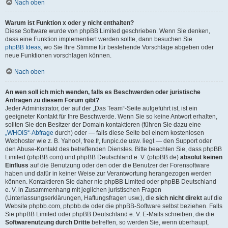
Nach oben
Warum ist Funktion x oder y nicht enthalten?
Diese Software wurde von phpBB Limited geschrieben. Wenn Sie denken,
dass eine Funktion implementiert werden sollte, dann besuchen Sie
phpBB Ideas
, wo Sie Ihre Stimme für bestehende Vorschläge abgeben oder
neue Funktionen vorschlagen können.
Nach oben
An wen soll ich mich wenden, falls es Beschwerden oder juristische
Anfragen zu diesem Forum gibt?
Jeder Administrator, der auf der „Das Team“-Seite aufgeführt ist, ist ein
geeigneter Kontakt für Ihre Beschwerde. Wenn Sie so keine Antwort erhalten,
sollten Sie den Besitzer der Domain kontaktieren (führen Sie dazu eine
„WHOIS“-Abfrage
durch) oder — falls diese Seite bei einem kostenlosen
Webhoster wie z. B. Yahoo!, free.fr, funpic.de usw. liegt — den Support oder
den Abuse-Kontakt des betreffenden Dienstes. Bitte beachten Sie, dass phpBB
Limited (phpBB.com) und phpBB Deutschland e. V. (phpBB.de)
absolut keinen
Einfluss
auf die Benutzung oder den oder die Benutzer der Forensoftware
haben und dafür in keiner Weise zur Verantwortung herangezogen werden
können. Kontaktieren Sie daher nie phpBB Limited oder phpBB Deutschland
e. V. in Zusammenhang mit jeglichen juristischen Fragen
(Unterlassungserklärungen, Haftungsfragen usw.), die
sich nicht direkt
auf die
Website phpbb.com, phpbb.de oder die phpBB-Software selbst beziehen. Falls
Sie phpBB Limited oder phpBB Deutschland e. V. E-Mails schreiben, die die
Softwarenutzung durch Dritte
betreffen, so werden Sie, wenn überhaupt,