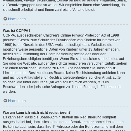
Avatarbilder, Private Nachrichten, E-Mail-Versand an andere Mitglieder, Beitritt
zu Benutzergruppen und so weiter. Wir empfehlen Ihnen eine Anmeldung, da
sie schnell erledigt ist und Ihnen zahlreiche Vorteile bietet.
Nach oben
Was ist COPPA?
COPPA, ausgeschrieben Children’s Online Privacy Protection Act of 1998
(deutsch: Gesetz zum Schutz der Privatsphäre von Kindern im Internet von
1998) ist ein Gesetz in den USA, welches festlegt, dass Websites, die
möglicherweise persönliche Daten von Kindern unter 13 Jahren erheben,
hierzu die Zustimmung der Eltern beziehungsweise des oder der
Erziehungsberechtigten benötigen. Wenn Sie sich unsicher sind, ob dies auf
Sie oder die Website, auf der Sie sich zu registrieren versuchen, zutrifft, ziehen
Sie einen rechtlichen Beistand zu Rate. Bitte beachten Sie, dass phpBB
Limited und der Besitzer dieses Boards keine Rechtsberatung anbieten kann
und nicht die Anlaufstelle für Rechtsangelegenheiten jeglicher Art ist; außer
solchen, die unter der Frage „An wen soll ich mich wenden, falls es
Beschwerden oder juristische Anfragen zu diesem Forum gibt?“ behandelt
werden.
Nach oben
Warum kann ich mich nicht registrieren?
Es kann sein, dass die Board-Administration die Registrierung komplett
ausgeschaltet hat, damit sich keine neuen Benutzer mehr anmelden können.
Es könnte auch sein, dass Ihre IP-Adresse oder der Benutzername, mit dem