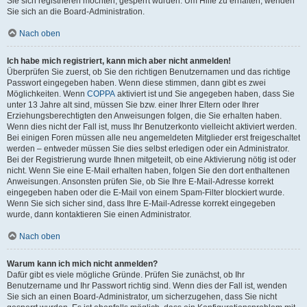
Sie sich registrieren möchten, gesperrt wurden. Um Hilfe zu erhalten, wenden
Sie sich an die Board-Administration.
Nach oben
Ich habe mich registriert, kann mich aber nicht anmelden!
Überprüfen Sie zuerst, ob Sie den richtigen Benutzernamen und das richtige
Passwort eingegeben haben. Wenn diese stimmen, dann gibt es zwei
Möglichkeiten. Wenn
COPPA
aktiviert ist und Sie angegeben haben, dass Sie
unter 13 Jahre alt sind, müssen Sie bzw. einer Ihrer Eltern oder Ihrer
Erziehungsberechtigten den Anweisungen folgen, die Sie erhalten haben.
Wenn dies nicht der Fall ist, muss Ihr Benutzerkonto vielleicht aktiviert werden.
Bei einigen Foren müssen alle neu angemeldeten Mitglieder erst freigeschaltet
werden – entweder müssen Sie dies selbst erledigen oder ein Administrator.
Bei der Registrierung wurde Ihnen mitgeteilt, ob eine Aktivierung nötig ist oder
nicht. Wenn Sie eine E-Mail erhalten haben, folgen Sie den dort enthaltenen
Anweisungen. Ansonsten prüfen Sie, ob Sie Ihre E-Mail-Adresse korrekt
eingegeben haben oder die E-Mail von einem Spam-Filter blockiert wurde.
Wenn Sie sich sicher sind, dass Ihre E-Mail-Adresse korrekt eingegeben
wurde, dann kontaktieren Sie einen Administrator.
Nach oben
Warum kann ich mich nicht anmelden?
Dafür gibt es viele mögliche Gründe. Prüfen Sie zunächst, ob Ihr
Benutzername und Ihr Passwort richtig sind. Wenn dies der Fall ist, wenden
Sie sich an einen Board-Administrator, um sicherzugehen, dass Sie nicht