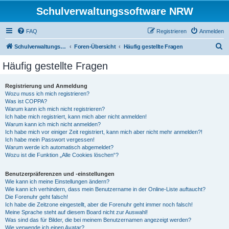
Schulverwaltungssoftware NRW
FAQ
Registrieren
Anmelden
S
Schulverwaltungssoftware NRW
Foren-Übersicht
Häufig gestellte Fragen
u
Häufig gestellte Fragen
c
h
Registrierung und Anmeldung
Wozu muss ich mich registrieren?
e
Was ist COPPA?
Warum kann ich mich nicht registrieren?
Ich habe mich registriert, kann mich aber nicht anmelden!
Warum kann ich mich nicht anmelden?
Ich habe mich vor einiger Zeit registriert, kann mich aber nicht mehr anmelden?!
Ich habe mein Passwort vergessen!
Warum werde ich automatisch abgemeldet?
Wozu ist die Funktion „Alle Cookies löschen“?
Benutzerpräferenzen und -einstellungen
Wie kann ich meine Einstellungen ändern?
Wie kann ich verhindern, dass mein Benutzername in der Online-Liste auftaucht?
Die Forenuhr geht falsch!
Ich habe die Zeitzone eingestellt, aber die Forenuhr geht immer noch falsch!
Meine Sprache steht auf diesem Board nicht zur Auswahl!
Was sind das für Bilder, die bei meinem Benutzernamen angezeigt werden?
Wie verwende ich einen Avatar?