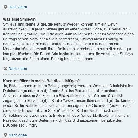
Nach oben
Was sind Smileys?
Smileys sind kleine Bilder, die benutzt werden können, um ein Gefühl
auszudrücken. Für jeden Smiley gibt es einen kurzen Code, z. B. bedeutet :)
fröhlich und :( traurig. Die Liste aller Smileys können Sie beim Verfassen eines
Beitrags sehen. Versuchen Sie bitte trotzdem, Smileys nicht zu häufig zu
benutzen, sie können einen Beitrag schnell unlesbar machen und ein
Moderator könnte deshalb Ihren Beitrag entsprechend überarbeiten oder gar
komplett löschen. Die Board-Administration kann auch die Anzahl der Smileys
begrenzen, die Sie in einem Beitrag benutzen können.
Nach oben
Kann ich Bilder in meine Beiträge einfügen?
Ja, Bilder können in Ihrem Beitrag angezeigt werden. Wenn die Administration
Dateianhänge erlaubt hat, können Sie das Bild auch direkt hochladen.
Ansonsten müssen Sie zu einem Bild verlinken, das auf einem öffentlich
zugänglichen Server liegt, z. B. http://www.domain.tld/mein-bild.gif. Sie können
weder Bilder verlinken, die sich auf Ihrem eigenen PC befinden (außer es ist
ein öffentlich zugänglicher Server), noch zu Bildern, die nur nach einer
Anmeldung verfügbar sind, z. B. Hotmail- oder Yahoo-Mailboxen, mit einem
Passwort geschützte Seiten usw. Um das Bild anzuzeigen, benutze den
BBCode-Tag „[img]“.
Nach oben