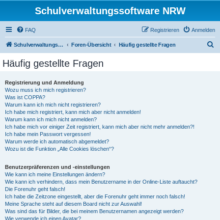
Schulverwaltungssoftware NRW
FAQ
Registrieren
Anmelden
S
Schulverwaltungssoftware NRW
Foren-Übersicht
Häufig gestellte Fragen
u
Häufig gestellte Fragen
c
h
Registrierung und Anmeldung
Wozu muss ich mich registrieren?
e
Was ist COPPA?
Warum kann ich mich nicht registrieren?
Ich habe mich registriert, kann mich aber nicht anmelden!
Warum kann ich mich nicht anmelden?
Ich habe mich vor einiger Zeit registriert, kann mich aber nicht mehr anmelden?!
Ich habe mein Passwort vergessen!
Warum werde ich automatisch abgemeldet?
Wozu ist die Funktion „Alle Cookies löschen“?
Benutzerpräferenzen und -einstellungen
Wie kann ich meine Einstellungen ändern?
Wie kann ich verhindern, dass mein Benutzername in der Online-Liste auftaucht?
Die Forenuhr geht falsch!
Ich habe die Zeitzone eingestellt, aber die Forenuhr geht immer noch falsch!
Meine Sprache steht auf diesem Board nicht zur Auswahl!
Was sind das für Bilder, die bei meinem Benutzernamen angezeigt werden?
Wie verwende ich einen Avatar?