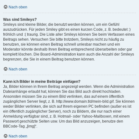
Nach oben
Was sind Smileys?
Smileys sind kleine Bilder, die benutzt werden können, um ein Gefühl
auszudrücken. Für jeden Smiley gibt es einen kurzen Code, z. B. bedeutet :)
fröhlich und :( traurig. Die Liste aller Smileys können Sie beim Verfassen eines
Beitrags sehen. Versuchen Sie bitte trotzdem, Smileys nicht zu häufig zu
benutzen, sie können einen Beitrag schnell unlesbar machen und ein
Moderator könnte deshalb Ihren Beitrag entsprechend überarbeiten oder gar
komplett löschen. Die Board-Administration kann auch die Anzahl der Smileys
begrenzen, die Sie in einem Beitrag benutzen können.
Nach oben
Kann ich Bilder in meine Beiträge einfügen?
Ja, Bilder können in Ihrem Beitrag angezeigt werden. Wenn die Administration
Dateianhänge erlaubt hat, können Sie das Bild auch direkt hochladen.
Ansonsten müssen Sie zu einem Bild verlinken, das auf einem öffentlich
zugänglichen Server liegt, z. B. http://www.domain.tld/mein-bild.gif. Sie können
weder Bilder verlinken, die sich auf Ihrem eigenen PC befinden (außer es ist
ein öffentlich zugänglicher Server), noch zu Bildern, die nur nach einer
Anmeldung verfügbar sind, z. B. Hotmail- oder Yahoo-Mailboxen, mit einem
Passwort geschützte Seiten usw. Um das Bild anzuzeigen, benutze den
BBCode-Tag „[img]“.
Nach oben