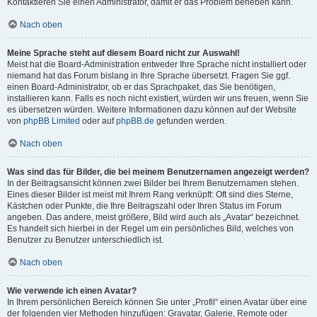
Kontaktieren Sie einen Administrator, damit er das Problem beheben kann.
Nach oben
Meine Sprache steht auf diesem Board nicht zur Auswahl!
Meist hat die Board-Administration entweder Ihre Sprache nicht installiert oder
niemand hat das Forum bislang in Ihre Sprache übersetzt. Fragen Sie ggf.
einen Board-Administrator, ob er das Sprachpaket, das Sie benötigen,
installieren kann. Falls es noch nicht existiert, würden wir uns freuen, wenn Sie
es übersetzen würden. Weitere Informationen dazu können auf der Website
von
phpBB Limited
oder auf
phpBB.de
gefunden werden.
Nach oben
Was sind das für Bilder, die bei meinem Benutzernamen angezeigt werden?
In der Beitragsansicht können zwei Bilder bei Ihrem Benutzernamen stehen.
Eines dieser Bilder ist meist mit Ihrem Rang verknüpft: Oft sind dies Sterne,
Kästchen oder Punkte, die Ihre Beitragszahl oder Ihren Status im Forum
angeben. Das andere, meist größere, Bild wird auch als „Avatar“ bezeichnet.
Es handelt sich hierbei in der Regel um ein persönliches Bild, welches von
Benutzer zu Benutzer unterschiedlich ist.
Nach oben
Wie verwende ich einen Avatar?
In Ihrem persönlichen Bereich können Sie unter „Profil“ einen Avatar über eine
der folgenden vier Methoden hinzufügen: Gravatar, Galerie, Remote oder