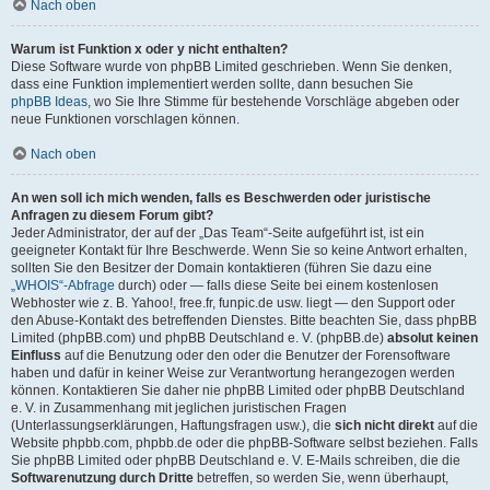
Nach oben
Warum ist Funktion x oder y nicht enthalten?
Diese Software wurde von phpBB Limited geschrieben. Wenn Sie denken,
dass eine Funktion implementiert werden sollte, dann besuchen Sie
phpBB Ideas
, wo Sie Ihre Stimme für bestehende Vorschläge abgeben oder
neue Funktionen vorschlagen können.
Nach oben
An wen soll ich mich wenden, falls es Beschwerden oder juristische
Anfragen zu diesem Forum gibt?
Jeder Administrator, der auf der „Das Team“-Seite aufgeführt ist, ist ein
geeigneter Kontakt für Ihre Beschwerde. Wenn Sie so keine Antwort erhalten,
sollten Sie den Besitzer der Domain kontaktieren (führen Sie dazu eine
„WHOIS“-Abfrage
durch) oder — falls diese Seite bei einem kostenlosen
Webhoster wie z. B. Yahoo!, free.fr, funpic.de usw. liegt — den Support oder
den Abuse-Kontakt des betreffenden Dienstes. Bitte beachten Sie, dass phpBB
Limited (phpBB.com) und phpBB Deutschland e. V. (phpBB.de)
absolut keinen
Einfluss
auf die Benutzung oder den oder die Benutzer der Forensoftware
haben und dafür in keiner Weise zur Verantwortung herangezogen werden
können. Kontaktieren Sie daher nie phpBB Limited oder phpBB Deutschland
e. V. in Zusammenhang mit jeglichen juristischen Fragen
(Unterlassungserklärungen, Haftungsfragen usw.), die
sich nicht direkt
auf die
Website phpbb.com, phpbb.de oder die phpBB-Software selbst beziehen. Falls
Sie phpBB Limited oder phpBB Deutschland e. V. E-Mails schreiben, die die
Softwarenutzung durch Dritte
betreffen, so werden Sie, wenn überhaupt,