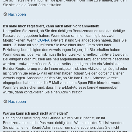
Sie sich registrieren möchten, gesperrt wurden. Um Hilfe zu erhalten, wenden
Sie sich an die Board-Administration.
Nach oben
Ich habe mich registriert, kann mich aber nicht anmelden!
Überprüfen Sie zuerst, ob Sie den richtigen Benutzernamen und das richtige
Passwort eingegeben haben. Wenn diese stimmen, dann gibt es zwei
Möglichkeiten. Wenn
COPPA
aktiviert ist und Sie angegeben haben, dass Sie
unter 13 Jahre alt sind, müssen Sie bzw. einer Ihrer Eltern oder Ihrer
Erziehungsberechtigten den Anweisungen folgen, die Sie erhalten haben.
Wenn dies nicht der Fall ist, muss Ihr Benutzerkonto vielleicht aktiviert werden.
Bei einigen Foren müssen alle neu angemeldeten Mitglieder erst freigeschaltet
werden – entweder müssen Sie dies selbst erledigen oder ein Administrator.
Bei der Registrierung wurde Ihnen mitgeteilt, ob eine Aktivierung nötig ist oder
nicht. Wenn Sie eine E-Mail erhalten haben, folgen Sie den dort enthaltenen
Anweisungen. Ansonsten prüfen Sie, ob Sie Ihre E-Mail-Adresse korrekt
eingegeben haben oder die E-Mail von einem Spam-Filter blockiert wurde.
Wenn Sie sich sicher sind, dass Ihre E-Mail-Adresse korrekt eingegeben
wurde, dann kontaktieren Sie einen Administrator.
Nach oben
Warum kann ich mich nicht anmelden?
Dafür gibt es viele mögliche Gründe. Prüfen Sie zunächst, ob Ihr
Benutzername und Ihr Passwort richtig sind. Wenn dies der Fall ist, wenden
Sie sich an einen Board-Administrator, um sicherzugehen, dass Sie nicht