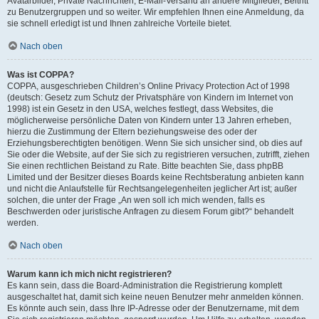
Avatarbilder, Private Nachrichten, E-Mail-Versand an andere Mitglieder, Beitritt
zu Benutzergruppen und so weiter. Wir empfehlen Ihnen eine Anmeldung, da
sie schnell erledigt ist und Ihnen zahlreiche Vorteile bietet.
Nach oben
Was ist COPPA?
COPPA, ausgeschrieben Children’s Online Privacy Protection Act of 1998
(deutsch: Gesetz zum Schutz der Privatsphäre von Kindern im Internet von
1998) ist ein Gesetz in den USA, welches festlegt, dass Websites, die
möglicherweise persönliche Daten von Kindern unter 13 Jahren erheben,
hierzu die Zustimmung der Eltern beziehungsweise des oder der
Erziehungsberechtigten benötigen. Wenn Sie sich unsicher sind, ob dies auf
Sie oder die Website, auf der Sie sich zu registrieren versuchen, zutrifft, ziehen
Sie einen rechtlichen Beistand zu Rate. Bitte beachten Sie, dass phpBB
Limited und der Besitzer dieses Boards keine Rechtsberatung anbieten kann
und nicht die Anlaufstelle für Rechtsangelegenheiten jeglicher Art ist; außer
solchen, die unter der Frage „An wen soll ich mich wenden, falls es
Beschwerden oder juristische Anfragen zu diesem Forum gibt?“ behandelt
werden.
Nach oben
Warum kann ich mich nicht registrieren?
Es kann sein, dass die Board-Administration die Registrierung komplett
ausgeschaltet hat, damit sich keine neuen Benutzer mehr anmelden können.
Es könnte auch sein, dass Ihre IP-Adresse oder der Benutzername, mit dem