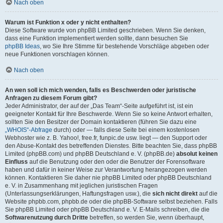
Nach oben
Warum ist Funktion x oder y nicht enthalten?
Diese Software wurde von phpBB Limited geschrieben. Wenn Sie denken,
dass eine Funktion implementiert werden sollte, dann besuchen Sie
phpBB Ideas
, wo Sie Ihre Stimme für bestehende Vorschläge abgeben oder
neue Funktionen vorschlagen können.
Nach oben
An wen soll ich mich wenden, falls es Beschwerden oder juristische
Anfragen zu diesem Forum gibt?
Jeder Administrator, der auf der „Das Team“-Seite aufgeführt ist, ist ein
geeigneter Kontakt für Ihre Beschwerde. Wenn Sie so keine Antwort erhalten,
sollten Sie den Besitzer der Domain kontaktieren (führen Sie dazu eine
„WHOIS“-Abfrage
durch) oder — falls diese Seite bei einem kostenlosen
Webhoster wie z. B. Yahoo!, free.fr, funpic.de usw. liegt — den Support oder
den Abuse-Kontakt des betreffenden Dienstes. Bitte beachten Sie, dass phpBB
Limited (phpBB.com) und phpBB Deutschland e. V. (phpBB.de)
absolut keinen
Einfluss
auf die Benutzung oder den oder die Benutzer der Forensoftware
haben und dafür in keiner Weise zur Verantwortung herangezogen werden
können. Kontaktieren Sie daher nie phpBB Limited oder phpBB Deutschland
e. V. in Zusammenhang mit jeglichen juristischen Fragen
(Unterlassungserklärungen, Haftungsfragen usw.), die
sich nicht direkt
auf die
Website phpbb.com, phpbb.de oder die phpBB-Software selbst beziehen. Falls
Sie phpBB Limited oder phpBB Deutschland e. V. E-Mails schreiben, die die
Softwarenutzung durch Dritte
betreffen, so werden Sie, wenn überhaupt,