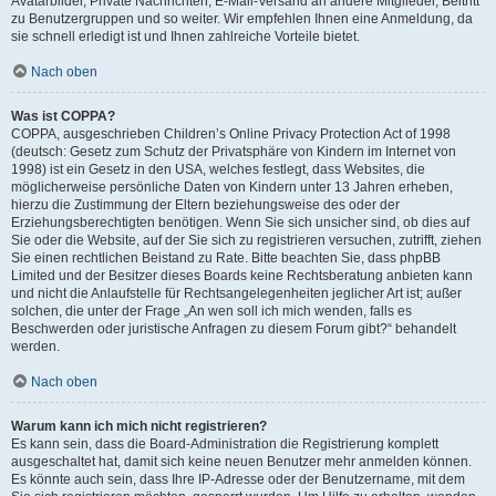
Avatarbilder, Private Nachrichten, E-Mail-Versand an andere Mitglieder, Beitritt
zu Benutzergruppen und so weiter. Wir empfehlen Ihnen eine Anmeldung, da
sie schnell erledigt ist und Ihnen zahlreiche Vorteile bietet.
Nach oben
Was ist COPPA?
COPPA, ausgeschrieben Children’s Online Privacy Protection Act of 1998
(deutsch: Gesetz zum Schutz der Privatsphäre von Kindern im Internet von
1998) ist ein Gesetz in den USA, welches festlegt, dass Websites, die
möglicherweise persönliche Daten von Kindern unter 13 Jahren erheben,
hierzu die Zustimmung der Eltern beziehungsweise des oder der
Erziehungsberechtigten benötigen. Wenn Sie sich unsicher sind, ob dies auf
Sie oder die Website, auf der Sie sich zu registrieren versuchen, zutrifft, ziehen
Sie einen rechtlichen Beistand zu Rate. Bitte beachten Sie, dass phpBB
Limited und der Besitzer dieses Boards keine Rechtsberatung anbieten kann
und nicht die Anlaufstelle für Rechtsangelegenheiten jeglicher Art ist; außer
solchen, die unter der Frage „An wen soll ich mich wenden, falls es
Beschwerden oder juristische Anfragen zu diesem Forum gibt?“ behandelt
werden.
Nach oben
Warum kann ich mich nicht registrieren?
Es kann sein, dass die Board-Administration die Registrierung komplett
ausgeschaltet hat, damit sich keine neuen Benutzer mehr anmelden können.
Es könnte auch sein, dass Ihre IP-Adresse oder der Benutzername, mit dem