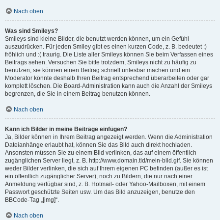
Nach oben
Was sind Smileys?
Smileys sind kleine Bilder, die benutzt werden können, um ein Gefühl
auszudrücken. Für jeden Smiley gibt es einen kurzen Code, z. B. bedeutet :)
fröhlich und :( traurig. Die Liste aller Smileys können Sie beim Verfassen eines
Beitrags sehen. Versuchen Sie bitte trotzdem, Smileys nicht zu häufig zu
benutzen, sie können einen Beitrag schnell unlesbar machen und ein
Moderator könnte deshalb Ihren Beitrag entsprechend überarbeiten oder gar
komplett löschen. Die Board-Administration kann auch die Anzahl der Smileys
begrenzen, die Sie in einem Beitrag benutzen können.
Nach oben
Kann ich Bilder in meine Beiträge einfügen?
Ja, Bilder können in Ihrem Beitrag angezeigt werden. Wenn die Administration
Dateianhänge erlaubt hat, können Sie das Bild auch direkt hochladen.
Ansonsten müssen Sie zu einem Bild verlinken, das auf einem öffentlich
zugänglichen Server liegt, z. B. http://www.domain.tld/mein-bild.gif. Sie können
weder Bilder verlinken, die sich auf Ihrem eigenen PC befinden (außer es ist
ein öffentlich zugänglicher Server), noch zu Bildern, die nur nach einer
Anmeldung verfügbar sind, z. B. Hotmail- oder Yahoo-Mailboxen, mit einem
Passwort geschützte Seiten usw. Um das Bild anzuzeigen, benutze den
BBCode-Tag „[img]“.
Nach oben