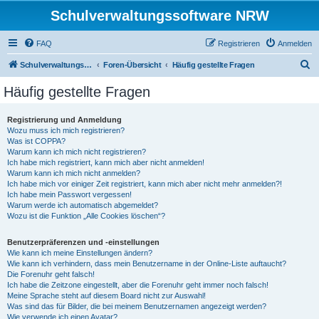
Schulverwaltungssoftware NRW
FAQ
Registrieren
Anmelden
S
Schulverwaltungssoftware NRW
Foren-Übersicht
Häufig gestellte Fragen
u
Häufig gestellte Fragen
c
h
Registrierung und Anmeldung
Wozu muss ich mich registrieren?
e
Was ist COPPA?
Warum kann ich mich nicht registrieren?
Ich habe mich registriert, kann mich aber nicht anmelden!
Warum kann ich mich nicht anmelden?
Ich habe mich vor einiger Zeit registriert, kann mich aber nicht mehr anmelden?!
Ich habe mein Passwort vergessen!
Warum werde ich automatisch abgemeldet?
Wozu ist die Funktion „Alle Cookies löschen“?
Benutzerpräferenzen und -einstellungen
Wie kann ich meine Einstellungen ändern?
Wie kann ich verhindern, dass mein Benutzername in der Online-Liste auftaucht?
Die Forenuhr geht falsch!
Ich habe die Zeitzone eingestellt, aber die Forenuhr geht immer noch falsch!
Meine Sprache steht auf diesem Board nicht zur Auswahl!
Was sind das für Bilder, die bei meinem Benutzernamen angezeigt werden?
Wie verwende ich einen Avatar?