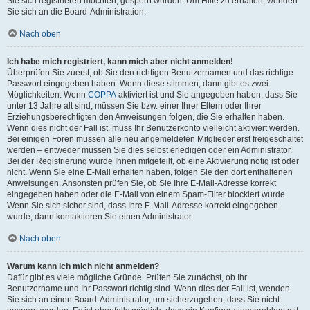
Sie sich registrieren möchten, gesperrt wurden. Um Hilfe zu erhalten, wenden
Sie sich an die Board-Administration.
Nach oben
Ich habe mich registriert, kann mich aber nicht anmelden!
Überprüfen Sie zuerst, ob Sie den richtigen Benutzernamen und das richtige
Passwort eingegeben haben. Wenn diese stimmen, dann gibt es zwei
Möglichkeiten. Wenn
COPPA
aktiviert ist und Sie angegeben haben, dass Sie
unter 13 Jahre alt sind, müssen Sie bzw. einer Ihrer Eltern oder Ihrer
Erziehungsberechtigten den Anweisungen folgen, die Sie erhalten haben.
Wenn dies nicht der Fall ist, muss Ihr Benutzerkonto vielleicht aktiviert werden.
Bei einigen Foren müssen alle neu angemeldeten Mitglieder erst freigeschaltet
werden – entweder müssen Sie dies selbst erledigen oder ein Administrator.
Bei der Registrierung wurde Ihnen mitgeteilt, ob eine Aktivierung nötig ist oder
nicht. Wenn Sie eine E-Mail erhalten haben, folgen Sie den dort enthaltenen
Anweisungen. Ansonsten prüfen Sie, ob Sie Ihre E-Mail-Adresse korrekt
eingegeben haben oder die E-Mail von einem Spam-Filter blockiert wurde.
Wenn Sie sich sicher sind, dass Ihre E-Mail-Adresse korrekt eingegeben
wurde, dann kontaktieren Sie einen Administrator.
Nach oben
Warum kann ich mich nicht anmelden?
Dafür gibt es viele mögliche Gründe. Prüfen Sie zunächst, ob Ihr
Benutzername und Ihr Passwort richtig sind. Wenn dies der Fall ist, wenden
Sie sich an einen Board-Administrator, um sicherzugehen, dass Sie nicht