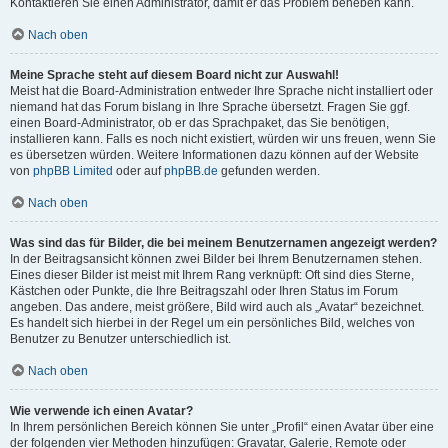
Kontaktieren Sie einen Administrator, damit er das Problem beheben kann.
Nach oben
Meine Sprache steht auf diesem Board nicht zur Auswahl!
Meist hat die Board-Administration entweder Ihre Sprache nicht installiert oder
niemand hat das Forum bislang in Ihre Sprache übersetzt. Fragen Sie ggf.
einen Board-Administrator, ob er das Sprachpaket, das Sie benötigen,
installieren kann. Falls es noch nicht existiert, würden wir uns freuen, wenn Sie
es übersetzen würden. Weitere Informationen dazu können auf der Website
von
phpBB Limited
oder auf
phpBB.de
gefunden werden.
Nach oben
Was sind das für Bilder, die bei meinem Benutzernamen angezeigt werden?
In der Beitragsansicht können zwei Bilder bei Ihrem Benutzernamen stehen.
Eines dieser Bilder ist meist mit Ihrem Rang verknüpft: Oft sind dies Sterne,
Kästchen oder Punkte, die Ihre Beitragszahl oder Ihren Status im Forum
angeben. Das andere, meist größere, Bild wird auch als „Avatar“ bezeichnet.
Es handelt sich hierbei in der Regel um ein persönliches Bild, welches von
Benutzer zu Benutzer unterschiedlich ist.
Nach oben
Wie verwende ich einen Avatar?
In Ihrem persönlichen Bereich können Sie unter „Profil“ einen Avatar über eine
der folgenden vier Methoden hinzufügen: Gravatar, Galerie, Remote oder