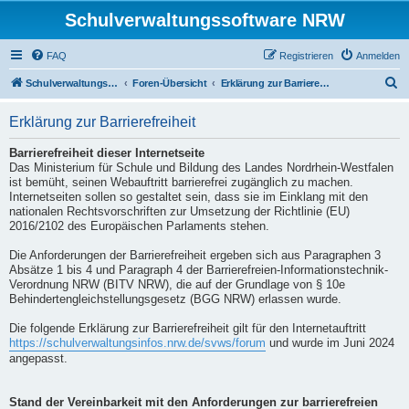
Schulverwaltungssoftware NRW
FAQ
Registrieren
Anmelden
S
Schulverwaltungssoftware NRW
Foren-Übersicht
Erklärung zur Barrierefreiheit
u
Erklärung zur Barrierefreiheit
c
h
Barrierefreiheit dieser Internetseite
Das Ministerium für Schule und Bildung des Landes Nordrhein-Westfalen
e
ist bemüht, seinen Webauftritt barrierefrei zugänglich zu machen.
Internetseiten sollen so gestaltet sein, dass sie im Einklang mit den
nationalen Rechtsvorschriften zur Umsetzung der Richtlinie (EU)
2016/2102 des Europäischen Parlaments stehen.
Die Anforderungen der Barrierefreiheit ergeben sich aus Paragraphen 3
Absätze 1 bis 4 und Paragraph 4 der Barrierefreien-Informationstechnik-
Verordnung NRW (BITV NRW), die auf der Grundlage von § 10e
Behindertengleichstellungsgesetz (BGG NRW) erlassen wurde.
Die folgende Erklärung zur Barrierefreiheit gilt für den Internetauftritt
https://schulverwaltungsinfos.nrw.de/svws/forum
und wurde im Juni 2024
angepasst.
Stand der Vereinbarkeit mit den Anforderungen zur barrierefreien