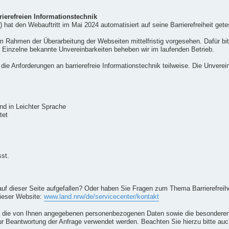
ierefreien Informationstechnik
hat den Webauftritt im Mai 2024 automatisiert auf seine Barrierefreiheit gete
 im Rahmen der Überarbeitung der Webseiten mittelfristig vorgesehen. Dafür b
d. Einzelne bekannte Unvereinbarkeiten beheben wir im laufenden Betrieb.
die Anforderungen an barrierefreie Informationstechnik teilweise. Die Unver
nd in Leichter Sprache
tet
st.
auf dieser Seite aufgefallen? Oder haben Sie Fragen zum Thema Barrierefreih
dieser Website:
www.land.nrw/de/servicecenter/kontakt
 die von Ihnen angegebenen personenbezogenen Daten sowie die besonderen 
zur Beantwortung der Anfrage verwendet werden. Beachten Sie hierzu bitte au