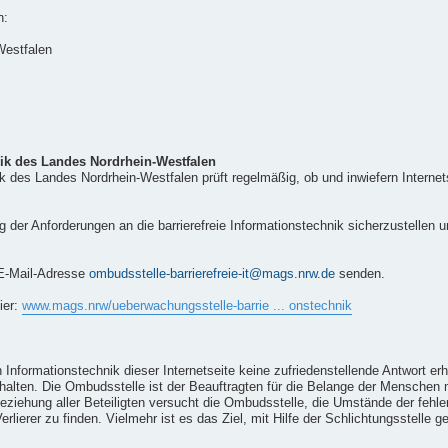
n:
Westfalen
nik des Landes Nordrhein-Westfalen
ik des Landes Nordrhein-Westfalen prüft regelmäßig, ob und inwiefern Interne
ung der Anforderungen an die barrierefreie Informationstechnik sicherzustelle
 E-Mail-Adresse
ombudsstelle-barrierefreie-it@mags.nrw.de
senden.
ier:
www.mags.nrw/ueberwachungsstelle-barrie ... onstechnik
n Informationstechnik dieser Internetseite keine zufriedenstellende Antwort er
chalten. Die Ombudsstelle ist der Beauftragten für die Belange der Mensche
ziehung aller Beteiligten versucht die Ombudsstelle, die Umstände der fehlend
lierer zu finden. Vielmehr ist es das Ziel, mit Hilfe der Schlichtungsstelle