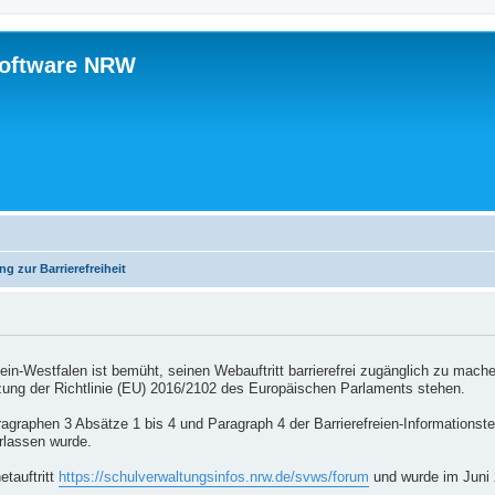
software NRW
ng zur Barrierefreiheit
n-Westfalen ist bemüht, seinen Webauftritt barrierefrei zugänglich zu machen.
zung der Richtlinie (EU) 2016/2102 des Europäischen Parlaments stehen.
aragraphen 3 Absätze 1 bis 4 und Paragraph 4 der Barrierefreien-Informatio
rlassen wurde.
etauftritt
https://schulverwaltungsinfos.nrw.de/svws/forum
und wurde im Juni 