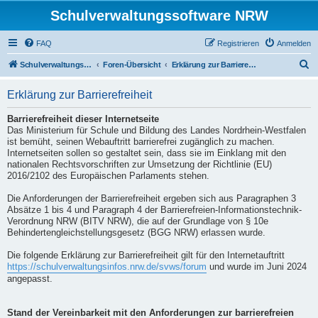
Schulverwaltungssoftware NRW
FAQ
Registrieren
Anmelden
S
Schulverwaltungssoftware NRW
Foren-Übersicht
Erklärung zur Barrierefreiheit
u
Erklärung zur Barrierefreiheit
c
h
Barrierefreiheit dieser Internetseite
Das Ministerium für Schule und Bildung des Landes Nordrhein-Westfalen
e
ist bemüht, seinen Webauftritt barrierefrei zugänglich zu machen.
Internetseiten sollen so gestaltet sein, dass sie im Einklang mit den
nationalen Rechtsvorschriften zur Umsetzung der Richtlinie (EU)
2016/2102 des Europäischen Parlaments stehen.
Die Anforderungen der Barrierefreiheit ergeben sich aus Paragraphen 3
Absätze 1 bis 4 und Paragraph 4 der Barrierefreien-Informationstechnik-
Verordnung NRW (BITV NRW), die auf der Grundlage von § 10e
Behindertengleichstellungsgesetz (BGG NRW) erlassen wurde.
Die folgende Erklärung zur Barrierefreiheit gilt für den Internetauftritt
https://schulverwaltungsinfos.nrw.de/svws/forum
und wurde im Juni 2024
angepasst.
Stand der Vereinbarkeit mit den Anforderungen zur barrierefreien