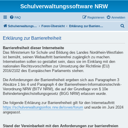
Schulverwaltungssoftware NRW
FAQ
Registrieren
Anmelden
S
Schulverwaltungssoftware NRW
Foren-Übersicht
Erklärung zur Barrierefreiheit
u
Erklärung zur Barrierefreiheit
c
h
Barrierefreiheit dieser Internetseite
Das Ministerium für Schule und Bildung des Landes Nordrhein-Westfalen
e
ist bemüht, seinen Webauftritt barrierefrei zugänglich zu machen.
Internetseiten sollen so gestaltet sein, dass sie im Einklang mit den
nationalen Rechtsvorschriften zur Umsetzung der Richtlinie (EU)
2016/2102 des Europäischen Parlaments stehen.
Die Anforderungen der Barrierefreiheit ergeben sich aus Paragraphen 3
Absätze 1 bis 4 und Paragraph 4 der Barrierefreien-Informationstechnik-
Verordnung NRW (BITV NRW), die auf der Grundlage von § 10e
Behindertengleichstellungsgesetz (BGG NRW) erlassen wurde.
Die folgende Erklärung zur Barrierefreiheit gilt für den Internetauftritt
https://schulverwaltungsinfos.nrw.de/svws/forum
und wurde im Juni 2024
angepasst.
Stand der Vereinbarkeit mit den Anforderungen zur barrierefreien