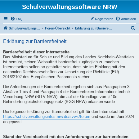
Schulverwaltungssoftware NRW
FAQ
Registrieren
Anmelden
S
Schulverwaltungssoftware NRW
Foren-Übersicht
Erklärung zur Barrierefreiheit
u
Erklärung zur Barrierefreiheit
c
h
Barrierefreiheit dieser Internetseite
Das Ministerium für Schule und Bildung des Landes Nordrhein-Westfalen
e
ist bemüht, seinen Webauftritt barrierefrei zugänglich zu machen.
Internetseiten sollen so gestaltet sein, dass sie im Einklang mit den
nationalen Rechtsvorschriften zur Umsetzung der Richtlinie (EU)
2016/2102 des Europäischen Parlaments stehen.
Die Anforderungen der Barrierefreiheit ergeben sich aus Paragraphen 3
Absätze 1 bis 4 und Paragraph 4 der Barrierefreien-Informationstechnik-
Verordnung NRW (BITV NRW), die auf der Grundlage von § 10e
Behindertengleichstellungsgesetz (BGG NRW) erlassen wurde.
Die folgende Erklärung zur Barrierefreiheit gilt für den Internetauftritt
https://schulverwaltungsinfos.nrw.de/svws/forum
und wurde im Juni 2024
angepasst.
Stand der Vereinbarkeit mit den Anforderungen zur barrierefreien