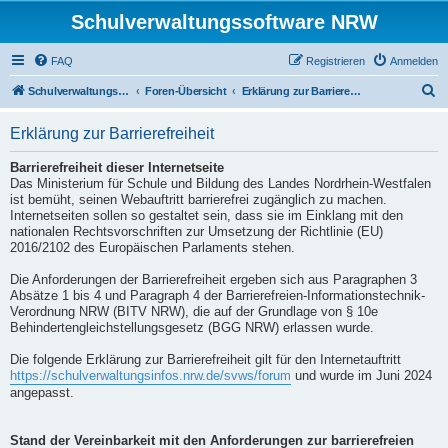
Schulverwaltungssoftware NRW
FAQ
Registrieren
Anmelden
S
Schulverwaltungssoftware NRW
Foren-Übersicht
Erklärung zur Barrierefreiheit
u
Erklärung zur Barrierefreiheit
c
h
Barrierefreiheit dieser Internetseite
Das Ministerium für Schule und Bildung des Landes Nordrhein-Westfalen
e
ist bemüht, seinen Webauftritt barrierefrei zugänglich zu machen.
Internetseiten sollen so gestaltet sein, dass sie im Einklang mit den
nationalen Rechtsvorschriften zur Umsetzung der Richtlinie (EU)
2016/2102 des Europäischen Parlaments stehen.
Die Anforderungen der Barrierefreiheit ergeben sich aus Paragraphen 3
Absätze 1 bis 4 und Paragraph 4 der Barrierefreien-Informationstechnik-
Verordnung NRW (BITV NRW), die auf der Grundlage von § 10e
Behindertengleichstellungsgesetz (BGG NRW) erlassen wurde.
Die folgende Erklärung zur Barrierefreiheit gilt für den Internetauftritt
https://schulverwaltungsinfos.nrw.de/svws/forum
und wurde im Juni 2024
angepasst.
Stand der Vereinbarkeit mit den Anforderungen zur barrierefreien