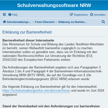
Schulverwaltungssoftware NRW
FAQ
Registrieren
Anmelden
S
Schulverwaltungssoftware NRW
Foren-Übersicht
Erklärung zur Barrierefreiheit
u
Erklärung zur Barrierefreiheit
c
h
Barrierefreiheit dieser Internetseite
Das Ministerium für Schule und Bildung des Landes Nordrhein-Westfalen
e
ist bemüht, seinen Webauftritt barrierefrei zugänglich zu machen.
Internetseiten sollen so gestaltet sein, dass sie im Einklang mit den
nationalen Rechtsvorschriften zur Umsetzung der Richtlinie (EU)
2016/2102 des Europäischen Parlaments stehen.
Die Anforderungen der Barrierefreiheit ergeben sich aus Paragraphen 3
Absätze 1 bis 4 und Paragraph 4 der Barrierefreien-Informationstechnik-
Verordnung NRW (BITV NRW), die auf der Grundlage von § 10e
Behindertengleichstellungsgesetz (BGG NRW) erlassen wurde.
Die folgende Erklärung zur Barrierefreiheit gilt für den Internetauftritt
https://schulverwaltungsinfos.nrw.de/svws/forum
und wurde im Juni 2024
angepasst.
Stand der Vereinbarkeit mit den Anforderungen zur barrierefreien